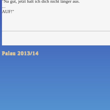
"Na gut, jetzt halt ich dich nicht länger aus.
...
AUF!"
Palau 2013/14