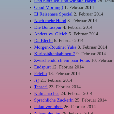
Und plötzlich sind wir alte Hasen
28. Janu
Good Morning!
1. Februar 2014
El Reisehase Special
2. Februar 2014
Noch mehr Hund
3. Februar 2014
Die Bonusspur
4. Februar 2014
Anders vs. Gleich
5. Februar 2014
Da Blechl
6. Februar 2014
Morgen-Routine: Yuka
8. Februar 2014
Kuriositätenkabinett 7
9. Februar 2014
Zwischendurch ein paar Fotos
10. Februar
Endspurt
12. Februar 2014
Peleliu
18. Februar 2014
:'((
21. Februar 2014
Teaser!
23. Februar 2014
Kulinarisches
24. Februar 2014
Sprachliche Zuckerln
25. Februar 2014
Palau von oben
26. Februar 2014
Ngaremlengui
26. Februar 2014