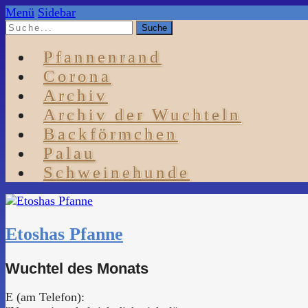
Menü
Sidebar
Pfannenrand
Corona
Archiv
Archiv der Wuchteln
Backförmchen
Palau
Schweinehunde
Etoshas Pfanne
Wuchtel des Monats
E (am Telefon):