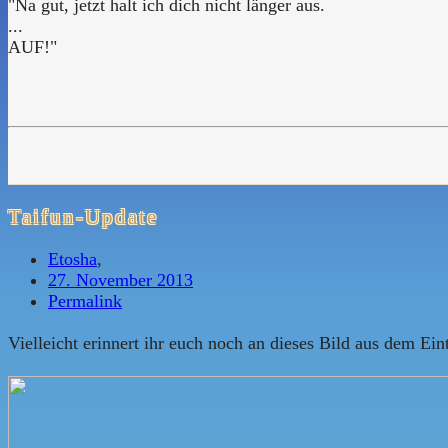
"Na gut, jetzt halt ich dich nicht länger aus.
...
AUF!"
Taifun-Update
Etosha
,
27. November 2013
Permalink
Vielleicht erinnert ihr euch noch an dieses Bild aus dem Ein