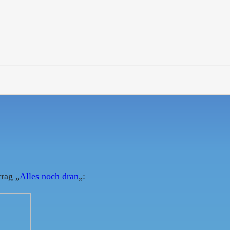
trag „
Alles noch dran
„: