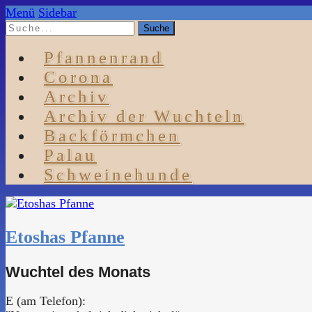
Menü
Sidebar
Pfannenrand
Corona
Archiv
Archiv der Wuchteln
Backförmchen
Palau
Schweinehunde
Etoshas Pfanne
Wuchtel des Monats
E (am Telefon):