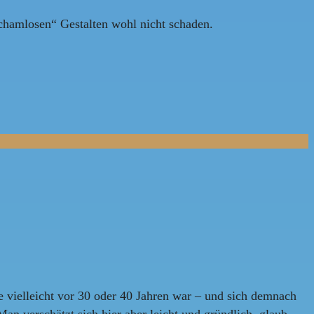
chamlosen“ Gestalten wohl nicht schaden.
 vielleicht vor 30 oder 40 Jahren war – und sich demnach
an verschätzt sich hier aber leicht und gründlich, glaub