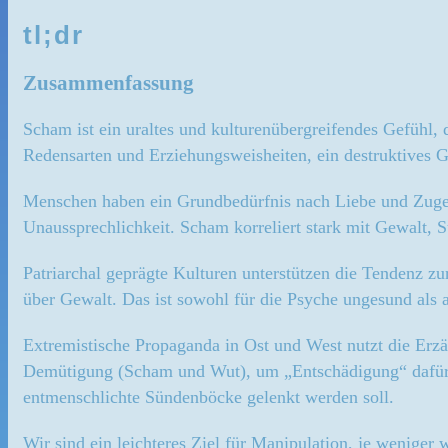
tl;dr
Zusammenfassung
Scham ist ein uraltes und kulturenübergreifendes Gefühl, 
Redensarten und Erziehungsweisheiten, ein destruktives Ge
Menschen haben ein Grundbedürfnis nach Liebe und Zugehör
Unaussprechlichkeit. Scham korreliert stark mit Gewalt,
Patriarchal geprägte Kulturen unterstützen die Tendenz z
über Gewalt. Das ist sowohl für die Psyche ungesund als a
Extremistische Propaganda in Ost und West nutzt die Erz
Demütigung (Scham und Wut), um „Entschädigung“ dafür zu
entmenschlichte Sündenböcke gelenkt werden soll.
Wir sind ein leichteres Ziel für Manipulation, je weniger