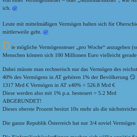
ich.
@
Leute mit mittelmäßigen Vermögen halten sich für Oberschic
mittlerweile geht.
@
D
ie mögliche Vermögensteuer „pro Woche“ anzugeben (so i
Menschen können sich 100 Millionen Euro vielleicht gerade 
Dabei müsste man rechnerisch nur das Vermögen des reichs
40% des Vermögens in AT gehören 1% der Bevölkerung 😏
1317 Mrd € Vermögen in AT x40% = 526.8 Mrd €
Diese werden also mit 1% p.a. besteuert = 5.2 Mrd
ABGERUNDET!
Dieses oberste Prozent besitzt 10x mehr als die nächstreic
Die ganze Republik Österreich hat nur 3/4 soviel Vermögen 
Die Einfamilienhäusler*innen machen sich völlig unnötig S