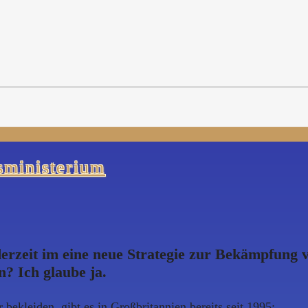
sministerium
rzeit im eine neue Strategie zur Bekämpfung vo
? Ich glaube ja.
bekleiden, gibt es in Großbritannien bereits seit 1995: