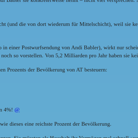
ht (und die von dort wiederum für Mittelschicht), weil sie 
n einer Postwurfsendung von Andi Babler), wirkt nur scheinb
noch so vorstellen. Von 5,2 Milliarden pro Jahr haben sie ke
ten Prozents der Bevölkerung von AT besteuern:
hen 4%!
@
wie dieses eine reichste Prozent der Bevölkerung.
orgen. Sie müssten als Haushalt ihr Vermögen mal schnell ~v