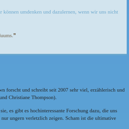
 Wir können umdenken und dazulernen, wenn wir uns nicht
iduums.❞
forscht und schreibt seit 2007 sehr viel, erzählerisch und
 und Christiane Thompson).
ie, es gibt es hochinteressante Forschung dazu, die uns
nur ungern verletzlich zeigen. Scham ist die ultimative