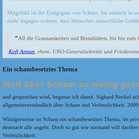
Mitgefühl ist der Endgegner von Scham. Sie entsteht in s
mehr dagegen wehren, dass Menschen menschliche Gefühl
❞All die Grausamkeiten und Brutalitäten, bis hin zum
Kofi Annan
, ehem. UNO-Generalsekretär und Friedensno
Ein schambesetztes Thema
Weil über Scham so wenig ges
und gesprochen wird, beginne ich damit. Sighard Neckel sch
allgemeinverständlich über Scham und Verletzlichkeit. 20
Witzigerweise ist Scham ein schambesetztes Thema, im privat
demnach alle angeht. Doch so gut wie niemand will darüber 
Verletzlichkeit.