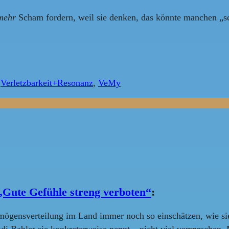
mehr
Scham fordern, weil sie denken, das könnte manchen „s
,
Verletzbarkeit+Resonanz
,
VeMy
„Gute Gefühle streng verboten“
:
mögensverteilung im Land immer noch so einschätzen, wie sie
i Babler sie konkreterweise nennt – nicht viel versprechen. M