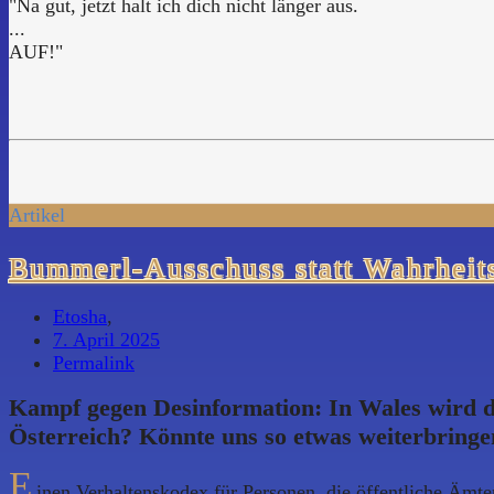
"Na gut, jetzt halt ich dich nicht länger aus.
...
AUF!"
Artikel
Bummerl-Ausschuss statt Wahrheit
Etosha
,
7. April 2025
Permalink
Kampf gegen Desinformation: In Wales wird de
Österreich? Könnte uns so etwas weiterbringen
E
inen Verhaltenskodex für Personen, die öffentliche Ämter 