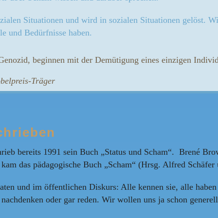
ozialen Situationen und wird in sozialen Situationen gelöst.
e und Bedürfnisse haben.
 Genozid, beginnen mit der Demütigung eines einzigen Indiv
belpreis-Träger
chrieben
rieb bereits 1991 sein Buch „Status und Scham“. Brené Brown 
09 kam das pädagogische Buch „Scham“ (Hrsg. Alfred Schäfer
en und im öffentlichen Diskurs: Alle kennen sie, alle haben s
nachdenken oder gar reden. Wir wollen uns ja schon generell 