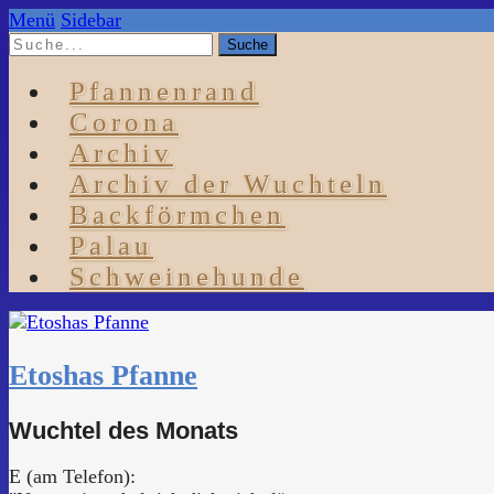
Menü
Sidebar
Pfannenrand
Corona
Archiv
Archiv der Wuchteln
Backförmchen
Palau
Schweinehunde
Etoshas Pfanne
Wuchtel des Monats
E (am Telefon):