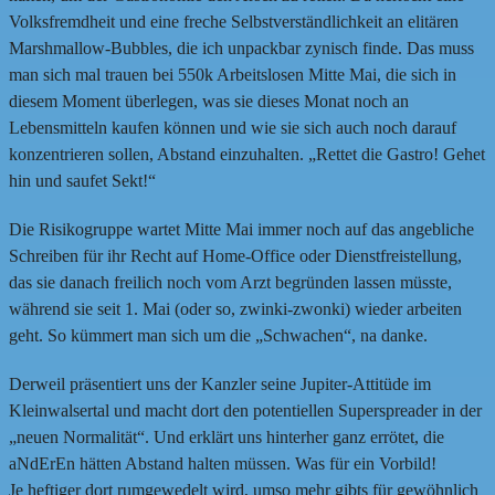
Volksfremdheit und eine freche Selbstverständlichkeit an elitären
Marshmallow-Bubbles, die ich unpackbar zynisch finde. Das muss
man sich mal trauen bei 550k Arbeitslosen Mitte Mai, die sich in
diesem Moment überlegen, was sie dieses Monat noch an
Lebensmitteln kaufen können und wie sie sich auch noch darauf
konzentrieren sollen, Abstand einzuhalten. „Rettet die Gastro! Gehet
hin und saufet Sekt!“
Die Risikogruppe wartet Mitte Mai immer noch auf das angebliche
Schreiben für ihr Recht auf Home-Office oder Dienstfreistellung,
das sie danach freilich noch vom Arzt begründen lassen müsste,
während sie seit 1. Mai (oder so, zwinki-zwonki) wieder arbeiten
geht. So kümmert man sich um die „Schwachen“, na danke.
Derweil präsentiert uns der Kanzler seine Jupiter-Attitüde im
Kleinwalsertal und macht dort den potentiellen Superspreader in der
„neuen Normalität“. Und erklärt uns hinterher ganz errötet, die
aNdErEn hätten Abstand halten müssen. Was für ein Vorbild!
Je heftiger dort rumgewedelt wird, umso mehr gibts für gewöhnlich