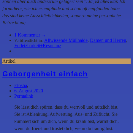
können aber auch andersrum gelagert sein“. Ja, ist alles klar. Ich
formuliere, wie ich es empfinde und schon oft empfunden habe –
das sind keine Ausschließlichkeiten, sondern meine persönliche
Betrachtung.
1
Kommentar →
Allwissende Müllhalde
,
Damen und Herren
,
Veröffentlicht in:
Verletzbarkeit+Resonanz
Artikel
Geborgenheit einfach
Etosha
,
6. August 2020
Permalink
Sie lässt dich spüren, dass du wertvoll und nützlich bist.
Sie ist Ablenkung, Aufwertung, Aus- und Zuflucht. Sie
kümmert sich um dich, wenn du krank bist, wärmt dich,
wenn du frierst und tröstet dich, wenn du traurig bist.