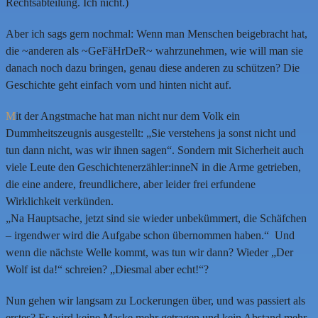
Rechtsabteilung. Ich nicht.)
Aber ich sags gern nochmal: Wenn man Menschen beigebracht hat,
die ~anderen als ~GeFäHrDeR~ wahrzunehmen, wie will man sie
danach noch dazu bringen, genau diese anderen zu schützen? Die
Geschichte geht einfach vorn und hinten nicht auf.
M
it der Angstmache hat man nicht nur dem Volk ein
Dummheitszeugnis ausgestellt: „Sie verstehens ja sonst nicht und
tun dann nicht, was wir ihnen sagen“. Sondern mit Sicherheit auch
viele Leute den Geschichtenerzähler:inneN in die Arme getrieben,
die eine andere, freundlichere, aber leider frei erfundene
Wirklichkeit verkünden.
„Na Hauptsache, jetzt sind sie wieder unbekümmert, die Schäfchen
– irgendwer wird die Aufgabe schon übernommen haben.“ Und
wenn die nächste Welle kommt, was tun wir dann? Wieder „Der
Wolf ist da!“ schreien? „Diesmal aber echt!“?
Nun gehen wir langsam zu Lockerungen über, und was passiert als
erstes? Es wird keine Maske mehr getragen und kein Abstand mehr