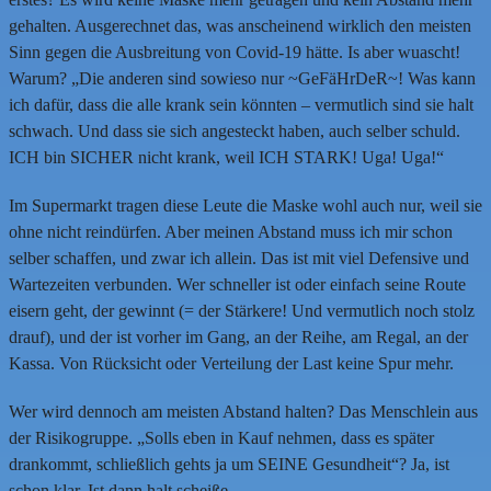
gehalten. Ausgerechnet das, was anscheinend wirklich den meisten
Sinn gegen die Ausbreitung von Covid-19 hätte. Is aber wuascht!
Warum? „Die anderen sind sowieso nur ~GeFäHrDeR~! Was kann
ich dafür, dass die alle krank sein könnten – vermutlich sind sie halt
schwach. Und dass sie sich angesteckt haben, auch selber schuld.
ICH bin SICHER nicht krank, weil ICH STARK! Uga! Uga!“
Im Supermarkt tragen diese Leute die Maske wohl auch nur, weil sie
ohne nicht reindürfen. Aber meinen Abstand muss ich mir schon
selber schaffen, und zwar ich allein. Das ist mit viel Defensive und
Wartezeiten verbunden. Wer schneller ist oder einfach seine Route
eisern geht, der gewinnt (= der Stärkere! Und vermutlich noch stolz
drauf), und der ist vorher im Gang, an der Reihe, am Regal, an der
Kassa. Von Rücksicht oder Verteilung der Last keine Spur mehr.
Wer wird dennoch am meisten Abstand halten? Das Menschlein aus
der Risikogruppe. „Solls eben in Kauf nehmen, dass es später
drankommt, schließlich gehts ja um SEINE Gesundheit“? Ja, ist
schon klar. Ist dann halt scheiße.