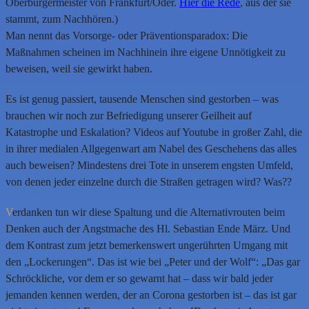
Oberbürgermeister von Frankfurt/Oder.
Hier die Rede
, aus der sie
stammt, zum Nachhören.)
Man nennt das Vorsorge- oder Präventionsparadox: Die
Maßnahmen scheinen im Nachhinein ihre eigene Unnötigkeit zu
beweisen, weil sie gewirkt haben.
Es ist genug passiert, tausende Menschen sind gestorben – was
brauchen wir noch zur Befriedigung unserer Geilheit auf
Katastrophe und Eskalation? Videos auf Youtube in großer Zahl, die
in ihrer medialen Allgegenwart am Nabel des Geschehens das alles
auch beweisen? Mindestens drei Tote in unserem engsten Umfeld,
von denen jeder einzelne durch die Straßen getragen wird? Was??
V
erdanken tun wir diese Spaltung und die Alternativrouten beim
Denken auch der Angstmache des Hl. Sebastian Ende März. Und
dem Kontrast zum jetzt bemerkenswert ungerührten Umgang mit
den „Lockerungen“. Das ist wie bei „Peter und der Wolf“: „Das gar
Schröckliche, vor dem er so gewarnt hat – dass wir bald jeder
jemanden kennen werden, der an Corona gestorben ist – das ist gar