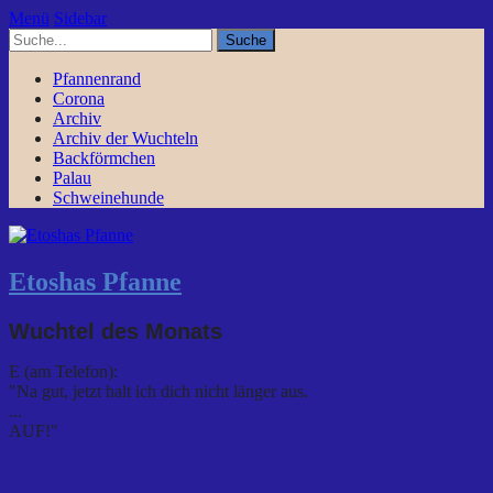
Menü
Sidebar
Pfannenrand
Corona
Archiv
Archiv der Wuchteln
Backförmchen
Palau
Schweinehunde
Etoshas Pfanne
Wuchtel des Monats
E (am Telefon):
"Na gut, jetzt halt ich dich nicht länger aus.
...
AUF!"