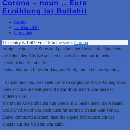
Corona – neun .. Eure
Erzählung ist Bullshit
Etosha
,
13. Mai 2020
Permalink
This entry is Teil 9 von 18 in the series
Corona
Infolge technischer Zores und persönlicher Unsicherheit landeten
die folgenden Absätze aus den letzten Wochen nur in meiner
persönlichen Schublade.
Daher, hier nun, bittesehr: lang und breit, und ein bisserl grantig.
E
s fuckt mich an, dass viele Leute so sorglos sind wie Anfang März.
Dass sich kaum mehr jemand mehr drum schert, was aus den
anderen wird.
Warum ist Abstandhalten nun wieder nur Sache derer, die Abstand
wollen? Abstand wär doch auch für normale Zeiten kein Fehler.
Dabei könnte man lernen, dass die eigene Planroute nicht das
einzige auf der Welt ist, was zählt.