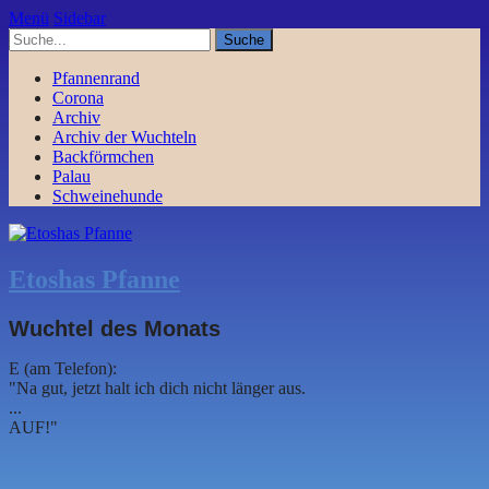
Menü
Sidebar
Pfannenrand
Corona
Archiv
Archiv der Wuchteln
Backförmchen
Palau
Schweinehunde
Etoshas Pfanne
Wuchtel des Monats
E (am Telefon):
"Na gut, jetzt halt ich dich nicht länger aus.
...
AUF!"