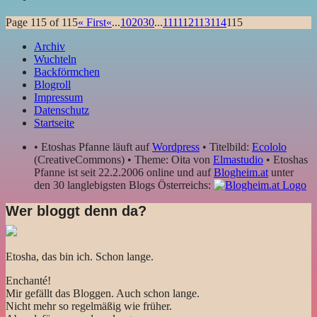
Page 115 of 115
« First
«
...
10
20
30
...
111
112
113
114
115
Archiv
Wuchteln
Backförmchen
Blogroll
Impressum
Datenschutz
Startseite
• Etoshas Pfanne läuft auf
Wordpress
• Titelbild:
Ecololo
(CreativeCommons) • Theme: Oita von
Elmastudio
• Etoshas
Pfanne ist seit 22.2.2006 online und auf
Blogheim.at
unter
den 30 langlebigsten Blogs Österreichs:
Wer bloggt denn da?
Etosha, das bin ich. Schon lange.
Enchanté!
Mir gefällt das Bloggen. Auch schon lange.
Nicht mehr so regelmäßig wie früher.