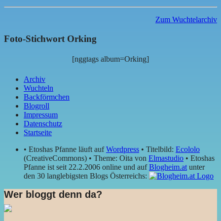
Zum Wuchtelarchiv
Foto-Stichwort Orking
[nggtags album=Orking]
Archiv
Wuchteln
Backförmchen
Blogroll
Impressum
Datenschutz
Startseite
• Etoshas Pfanne läuft auf
Wordpress
• Titelbild:
Ecololo
(CreativeCommons) • Theme: Oita von
Elmastudio
• Etoshas
Pfanne ist seit 22.2.2006 online und auf
Blogheim.at
unter
den 30 langlebigsten Blogs Österreichs:
Wer bloggt denn da?