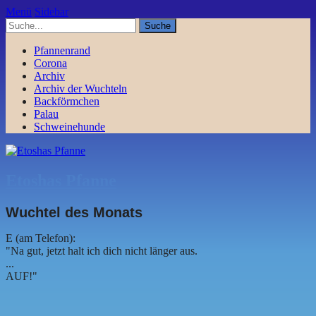
Menü
Sidebar
Pfannenrand
Corona
Archiv
Archiv der Wuchteln
Backförmchen
Palau
Schweinehunde
Etoshas Pfanne
Wuchtel des Monats
E (am Telefon):
"Na gut, jetzt halt ich dich nicht länger aus.
...
AUF!"