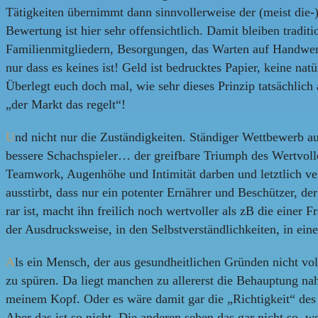
Tätigkeiten übernimmt dann sinnvollerweise der (meist die-)
Bewertung ist hier sehr offensichtlich. Damit bleiben tradi
Familienmitgliedern, Besorgungen, das Warten auf Handwerke
nur dass es keines ist! Geld ist bedrucktes Papier, keine nat
Überlegt euch doch mal, wie sehr dieses Prinzip tatsächlich 
„der Markt das regelt“!
U
nd nicht nur die Zuständigkeiten. Ständiger Wettbewerb auc
bessere Schachspieler… der greifbare Triumph des Wertvoll
Teamwork, Augenhöhe und Intimität darben und letztlich ve
ausstirbt, dass nur ein potenter Ernährer und Beschützer, d
rar ist, macht ihn freilich noch wertvoller als zB die einer
der Ausdrucksweise, in den Selbstverständlichkeiten, in eine
A
ls ein Mensch, der aus gesundheitlichen Gründen nicht voll
zu spüren. Da liegt manchen zu allererst die Behauptung na
meinem Kopf. Oder es wäre damit gar die „Richtigkeit“ des 
Aber das ist so nicht. Die anderen sehen das gar nicht so, w