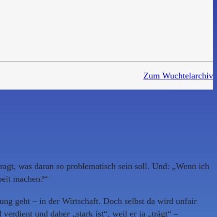
Zum Wuchtelarchiv
ragt, was daran so problematisch sein soll. Und: „Wenn ich
rbeit machen?“
ng geht – in der Wirtschaft. Doch selbst da wird unfair
erdient und daher „stark ist“, weil er ja „trägt“ –