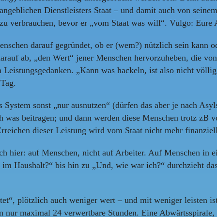
ngeblichen Dienstleisters Staat – und damit auch von seinem
l zu verbrauchen, bevor er „vom Staat was will“. Vulgo: Eure 
nschen darauf gegründet, ob er (wem?) nützlich sein kann ode
 darauf ab, „den Wert“ jener Menschen hervorzuheben, die von
 Leistungsgedanken. „Kann was hackeln, ist also nicht völlig 
 Tag.
s System sonst „nur ausnutzen“ (dürfen das aber je nach Asylst
ch was beitragen; und dann werden diese Menschen trotz zB v
eichen dieser Leistung wird vom Staat nicht mehr finanziell 
auch hier: auf Menschen, nicht auf Arbeiter. Auf Menschen in
 im Haushalt?“ bis hin zu „Und, wie war ich?“ durchzieht das
t“, plötzlich auch weniger wert – und mit weniger leisten ist 
en nur maximal 24 verwertbare Stunden. Eine Abwärtsspirale,