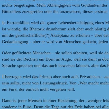
nichts beigetragen. Mehr Abhängigkeit vom Gutdünken des a
Bittstellers zuzugreifen oder ihn anzuweisen, dieses erstma
I
n Extremfällen wird die ganze Lebensberechtigung eines Me
ist wichtig, die Rhetorik drumherum zielt aber auch häufig
um die gesellschaftliche(?) Akzeptanz zu erhöhen – über den
Gedankengang – aber er wird von Menschen gedacht, jeden
Oder geflüchtete Menschen – sie sollen arbeiten, weil sie da
sind sie der Rechten ein Dorn im Auge, weil sie dann ja do
Sprache sprechen und das auch beweisen können, aber das Err
Ü
bertragen wird das Prinzip aber auch aufs Privatleben – 
sein sollte, nicht von Leistungsdruck. Von „Wer macht mehr
ein Furz, der einfach nicht vergehen will.
Dann ist jener Mensch in einer Beziehung, der „weniger leiste
sondern: in Euro. Denn die Tage auf der Erde haben bei all