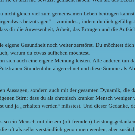
du nicht gleich viel zum gemeinsamen Leben beitragen kannst. 
 irgendwas beizutragen“ – zumindest, indem du dich gefälligs
 dass dir die Anwesenheit, Arbeit, das Ertragen und die Aufsich
ie eigene Gesundheit noch weiter zerstörst. Du möchtest dich
auch, warum du etwas aufheben möchtest.
nn sich auch eine eigene Meinung leisten. Alle anderen tun d
Putzfrauen-Stundenlohn abgerechnet und diese Summe als Abf
eten Aussagen, sondern auch mit der gesamten Dynamik, die da
igenen Stirn: dass du als chronisch kranker Mensch weniger w
est und ja „erhalten werden“ müsstest. Und dieser Gedanke, d
s so ein Mensch mit diesem (oft fremden) Leistungsgedanken 
 die oft als selbstverständlich genommen werden, aber zusätz