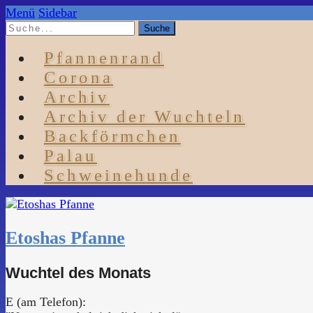
Menü
Sidebar
Pfannenrand
Corona
Archiv
Archiv der Wuchteln
Backförmchen
Palau
Schweinehunde
Etoshas Pfanne
Wuchtel des Monats
E (am Telefon):