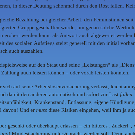
ienen, in dieser Deutung schonmal durch den Rost fallen. Kein
che Bezahlung bei gleicher Arbeit, den Feministinnen seit J
ilegierten Gruppe geschaffen wurde, um genau solche Wertunt
en erobert werden kann, als Antwort auch abgewertet werden 
des sozialen Aufstiegs steigt generell mit den initial vorhand
isch auch auszahlen.
beispielsweise auf den Staat und seine „Leistungen“ als „Die
 Zahlung auch leisten können – oder vorab leisten konnten.
sich auf seine Arbeitslosenversicherung verlässt, leichtsinni
und damit den anderen automatisch und sofort zur Last
fallen
.
beitsunfähigkeit, Krankenstand, Entlassung, eigene Kündigung
eil davon! Und er
muss
diese Risiken eingehen, weil ihm ja auc
er gesenkt oder überhaupt erlassen – ein bitteres „Zuckerl“,
tung
) Mindestsicherung untergebracht werden soll. Denn auch