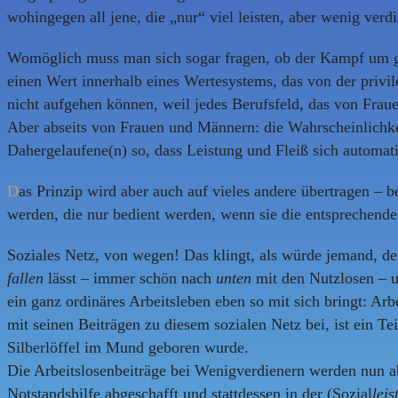
wohingegen all jene, die „nur“ viel leisten, aber wenig verd
Womöglich muss man sich sogar fragen, ob der Kampf um glei
einen Wert innerhalb eines Wertesystems, das von der priv
nicht aufgehen können, weil jedes Berufsfeld, das von Frau
Aber abseits von Frauen und Männern: die Wahrscheinlichkeit 
Dahergelaufene(n) so, dass Leistung und Fleiß sich automat
D
as Prinzip wird aber auch auf vieles andere übertragen – 
werden, die nur bedient werden, wenn sie die entsprechende
Soziales Netz, von wegen! Das klingt, als würde jemand, der 
fallen
lässt – immer schön nach
unten
mit den Nutzlosen – 
ein ganz ordinäres Arbeitsleben eben so mit sich bringt: Ar
mit seinen Beiträgen zu diesem sozialen Netz bei, ist ein T
Silberlöffel im Mund geboren wurde.
Die Arbeitslosenbeiträge bei Wenigverdienern werden nun ab
Notstandshilfe abgeschafft und stattdessen in der (Sozial
leis