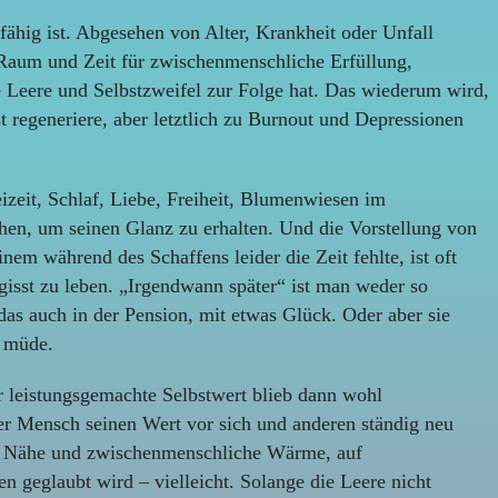
fähig ist. Abgesehen von Alter, Krankheit oder Unfall
g Raum und Zeit für zwischenmenschliche Erfüllung,
e Leere und Selbstzweifel zur Folge hat. Das wiederum wird,
t regeneriere, aber letztlich zu Burnout und Depressionen
zeit, Schlaf, Liebe, Freiheit, Blumenwiesen im
en, um seinen Glanz zu erhalten. Und die Vorstellung von
m während des Schaffens leider die Zeit fehlte, ist oft
gisst zu leben. „Irgendwann später“ ist man weder so
as auch in der Pension, mit etwas Glück. Oder aber sie
h müde.
er leistungsgemachte Selbstwert blieb dann wohl
der Mensch seinen Wert vor sich und anderen ständig neu
t auf Nähe und zwischenmenschliche Wärme, auf
 geglaubt wird – vielleicht. Solange die Leere nicht