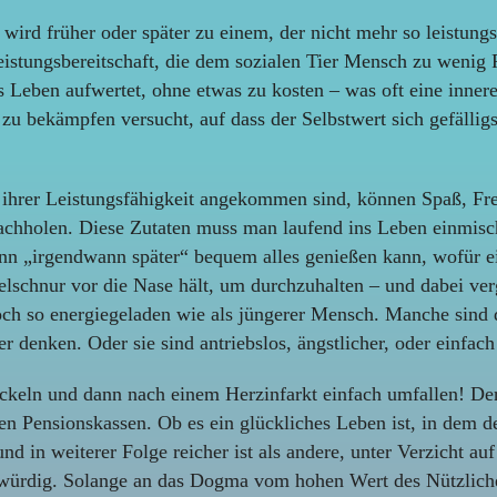
ird früher oder später zu einem, der nicht mehr so leistungs
 Leistungsbereitschaft, die dem sozialen Tier Mensch zu weni
 Leben aufwertet, ohne etwas zu kosten – was oft eine inner
u bekämpfen versucht, auf dass der Selbstwert sich gefälligs
ihrer Leistungsfähigkeit angekommen sind, können Spaß, Frei
chholen. Diese Zutaten muss man laufend ins Leben einmisch
n „irgendwann später“ bequem alles genießen kann, wofür eine
elschnur vor die Nase hält, um durchzuhalten – und dabei ver
ch so energiegeladen wie als jüngerer Mensch. Manche sind d
 denken. Oder sie sind antriebslos, ängstlicher, oder einfac
nhackeln und dann nach einem Herzinfarkt einfach umfallen! D
ten Pensionskassen. Ob es ein glückliches Leben ist, in dem 
r und in weiterer Folge reicher ist als andere, unter Verzich
gwürdig. Solange an das Dogma vom hohen Wert des Nützlichen