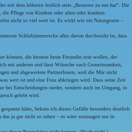
er mit dem höheren freilich stets „Besseres zu tun hat“. Die
e, die Pflege von Kindern oder alten oder kranken
in nicht so viel wert ist. Es wirkt wie ein Naturgesetz –
hinterste Schlafzimmerecke alles davon durchwirkt ist, dass
ser können, die bessere beste Freundin sein wollen, der
leich mit anderen und lässt Wünsche nach Gemeinsamkeit,
ngen und abgewertete PartnerInnen, weil die Mär nicht
twas wert ist und eine Frau abkriegen wird. Dass seine Zeit
ht nur bei Entscheidungen nieder, sondern auch im Umgang, in
spruch gelebt wird.
z gespannt hätte, bekam ich dieses Gefälle besonders deutlich
das ja gar nicht so sehen – es wäre sozusagen nur in
 aus dieser Perspektive nicht kennen. (Noch nicht.)