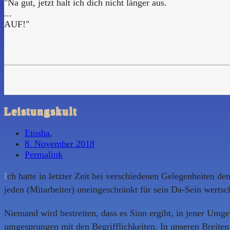
"Na gut, jetzt halt ich dich nicht länger aus.
...
AUF!"
Leistungskult
Etosha
,
8. November 2018
Permalink
I
ch hatte in letzter Zeit bei verschiedenen Gelegenheiten 
jeden (Mitarbeiter) uneingeschränkt für sein Da-Sein werts
Niemand wird bestreiten, dass es Sinn ergibt, in jener Umge
umgesprungen mit den Begrifflichkeiten. In unseren Breiten i