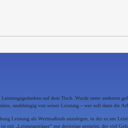
den Leistungsgedanken auf dem Tisch. Wurde unter anderem gef
chätze, unabhängig von seiner Leistung – wer soll dann die A
bung Leistung als Wertmaßstab anzulegen, in der es um Leistu
st mit „Leistungsträger“ nur derjenige gemeint, der viel Geld v