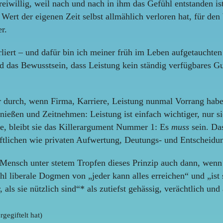
iwillig, weil nach und nach in ihm das Gefühl entstanden ist,
 Wert der eigenen Zeit selbst allmählich verloren hat, für d
r.
liert – und dafür bin ich meiner früh im Leben aufgetauchten
 das Bewusstsein, dass Leistung kein ständig verfügbares Gu
der durch, wenn Firma, Karriere, Leistung nunmal Vorrang habe
eßen und Zeitnehmen: Leistung ist einfach wichtiger, nur sie 
ge, bleibt sie das Killerargument Nummer 1: Es
muss
sein. Da
ftlichen wie privaten Aufwertung, Deutungs- und Entscheidun
ge Mensch unter stetem Tropfen dieses Prinzip auch dann, wen
ohl liberale Dogmen von „jeder kann alles erreichen“ und „i
als sie nützlich sind“* als zutiefst gehässig, verächtlich un
gegiftelt hat)