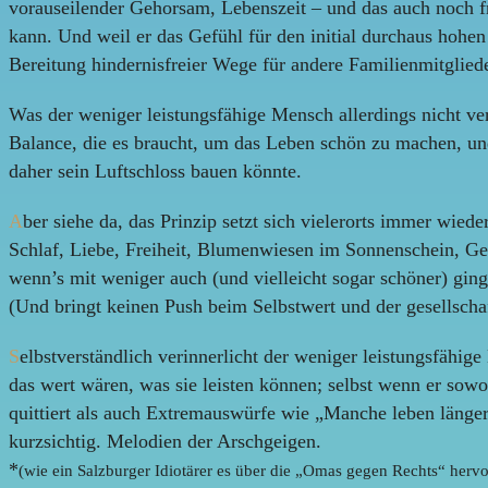
vorauseilender Gehorsam, Lebenszeit – und das auch noch fre
kann. Und weil er das Gefühl für den initial durchaus hohen
Bereitung hindernisfreier Wege für andere Familienmitgliede
Was der weniger leistungsfähige Mensch allerdings nicht ver
Balance, die es braucht, um das Leben schön zu machen, und
daher sein Luftschloss bauen könnte.
A
ber siehe da, das Prinzip setzt sich vielerorts immer wie
Schlaf, Liebe, Freiheit, Blumenwiesen im Sonnenschein, Geni
wenn’s mit weniger auch (und vielleicht sogar schöner) gin
(Und bringt keinen Push beim Selbstwert und der gesellscha
S
elbstverständlich verinnerlicht der weniger leistungsfähi
das wert wären, was sie leisten können; selbst wenn er sow
quittiert als auch Extremauswürfe wie „Manche leben länger, 
kurzsichtig. Melodien der Arschgeigen.
*
(wie ein Salzburger Idiotärer es über die „Omas gegen Rechts“ hervor