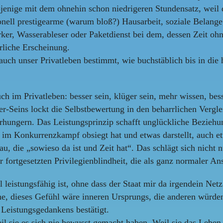
jenige mit dem ohnehin schon niedrigeren Stundensatz, weil d
tionell prestigearme (warum bloß?) Hausarbeit, soziale Belang
r, Wasserableser oder Paketdienst bei dem, dessen Zeit ohneh
ürliche Erscheinung.
auch unser Privatleben bestimmt, wie buchstäblich bis in die 
h im Privatleben: besser sein, klüger sein, mehr wissen, bes
er-Seins lockt die Selbstbewertung in den beharrlichen Verg
rhungern. Das Leistungsprinzip schafft unglückliche Beziehu
er im Konkurrenzkampf obsiegt hat und etwas darstellt, auch e
 Frau, die „sowieso da ist und Zeit hat“. Das schlägt sich nic
r fortgesetzten Privilegienblindheit, die als ganz normaler An
 leistungsfähig ist, ohne dass der Staat mir da irgendein Net
he, dieses Gefühl wäre inneren Ursprungs, die anderen würden 
Leistungsgedankens bestätigt.
eil sie es sich nie bewusst gemacht haben. Weil sie das Leben