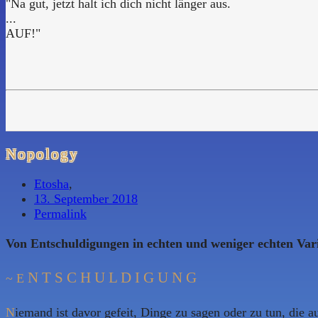
"Na gut, jetzt halt ich dich nicht länger aus.
...
AUF!"
Nopology
Etosha
,
13. September 2018
Permalink
Von Entschuldigungen in echten und weniger echten Var
N T S C H U L D I G U N G
~ E
N
iemand ist davor gefeit, Dinge zu sagen oder zu tun, die 