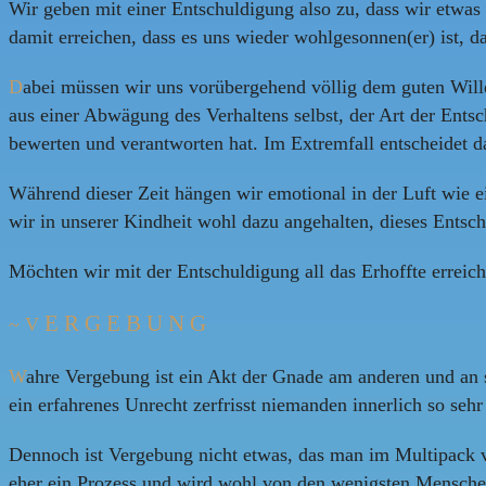
Wir geben mit einer Entschuldigung also zu, dass wir etwas 
damit erreichen, dass es uns wieder wohlgesonnen(er) ist, da
D
abei müssen wir uns vorübergehend völlig dem guten Wille
aus einer Abwägung des Verhaltens selbst, der Art der Ents
bewerten und verantworten hat. Im Extremfall entscheidet 
Während dieser Zeit hängen wir emotional in der Luft wie 
wir in unserer Kindheit wohl dazu angehalten, dieses Entsc
Möchten wir mit der Entschuldigung all das Erhoffte erreich
E R G E B U N G
~ V
W
ahre Vergebung ist ein Akt der Gnade am anderen und an s
ein erfahrenes Unrecht zerfrisst niemanden innerlich so seh
Dennoch ist Vergebung nicht etwas, das man im Multipack vo
eher ein Prozess und wird wohl von den wenigsten Mensche