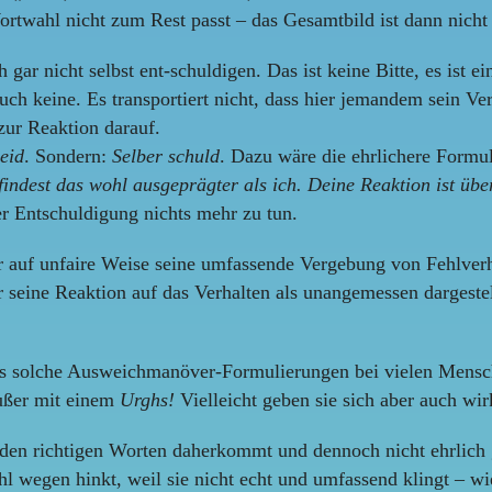
rtwahl nicht zum Rest passt – das Gesamtbild ist dann nicht
ar nicht selbst ent-schuldigen. Das ist keine Bitte, es ist ei
auch keine. Es transportiert nicht, dass hier jemandem sein Ve
ur Reaktion darauf.
leid
. Sondern:
Selber schuld
. Dazu wäre die ehrlichere Formul
indest das wohl ausgeprägter als ich. Deine Reaktion ist über
er Entschuldigung nichts mehr zu tun.
r auf unfaire Weise seine umfassende Vergebung von Fehlverh
er seine Reaktion auf das Verhalten als unangemessen dargest
s solche Ausweichmanöver-Formulierungen bei vielen Menschen
außer mit einem
Urghs!
Vielleicht geben sie sich aber auch wir
t den richtigen Worten daherkommt und dennoch nicht ehrlich g
l wegen hinkt, weil sie nicht echt und umfassend klingt – w