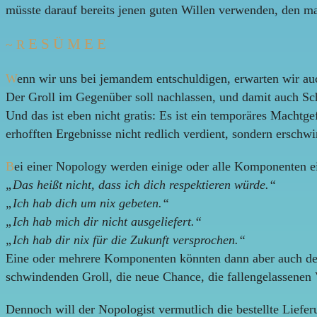
müsste darauf bereits jenen guten Willen verwenden, den ma
E S Ü M E E
~ R
W
enn wir uns bei jemandem entschuldigen, erwarten wir au
Der Groll im Gegenüber soll nachlassen, und damit auch Sch
Und das ist eben nicht gratis: Es ist ein temporäres Machtg
erhofften Ergebnisse nicht redlich verdient, sondern erschwi
B
ei einer Nopology werden einige oder alle Komponenten e
„Das heißt nicht, dass ich dich respektieren würde.“
„Ich hab dich um nix gebeten.“
„Ich hab mich dir nicht ausgeliefert.“
„Ich hab dir nix für die Zukunft versprochen.“
Eine oder mehrere Komponenten könnten dann aber auch der V
schwindenden Groll, die neue Chance, die fallengelassenen 
Dennoch will der Nopologist vermutlich die bestellte Liefe