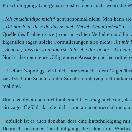
Entschuldigung. Und genau so ist es eben auch, wenn die Wo
„Ich entschuldige mich“
geht schonmal nicht. Man kann sich g
„Tut mir leid, dass du das so siehst/erlebst/empfindest“
ist 
Quelle des Problems weg vom unrechten Verhalten und hin z
Eigentlich sagen solche Formulierungen also nicht:
Tut mir 
„Schade, dass du so reagierst. Ich sehe das anders. Du empf
Nur ist das dann eine völlig andere Aussage und hat mit ein
M
it einer Nopology wird nicht nur versucht, dem Gegenübe
zusätzlich die Schuld an der Situation untergejubelt und/od
mal drei.
Und das bleibt eben nicht unbemerkt. Es mag auch sein, das
ein vages Gefühl, das sie nicht spontan benennen können, 
N
atürlich ist es auch denkbar, dass eine Entschuldigung mi
Dennoch, aus einer Entschuldigung, die schon ihrer Wortwah