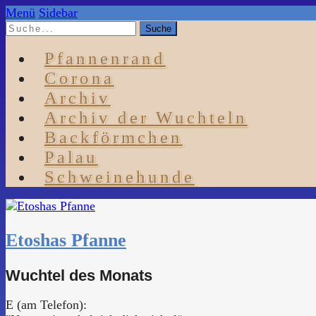
Menü
Sidebar
Pfannenrand
Corona
Archiv
Archiv der Wuchteln
Backförmchen
Palau
Schweinehunde
Etoshas Pfanne
Wuchtel des Monats
E (am Telefon):