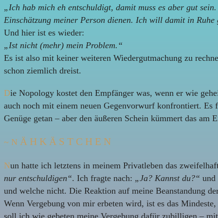
„Ich hab mich eh entschuldigt, damit muss es aber gut sein.
Einschätzung meiner Person dienen. Ich will damit in Ruhe 
Und hier ist es wieder:
„Ist nicht (mehr) mein Problem.“
Es ist also mit keiner weiteren Wiedergutmachung zu rechne
schon ziemlich dreist.
D
ie Nopology kostet den Empfänger was, wenn er wie geheiß
auch noch mit einem neuen Gegenvorwurf konfrontiert. Es fi
Genüge getan – aber den äußeren Schein kümmert das am E
Ä H K Ä S T C H E N
~ N
N
un hatte ich letztens in meinem Privatleben das zweifelha
nur entschuldigen“
. Ich fragte nach:
„Ja? Kannst du?“
und 
und welche nicht. Die Reaktion auf meine Beanstandung der 
Wenn Vergebung von mir erbeten wird, ist es das Mindeste, e
soll ich wie gebeten meine Vergebung dafür zubilligen – m