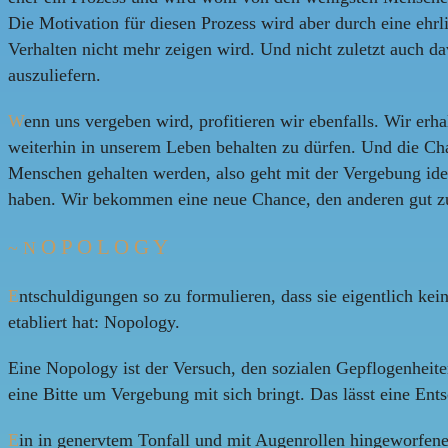
Die Motivation für diesen Prozess wird aber durch eine ehr
Verhalten nicht mehr zeigen wird. Und nicht zuletzt auch d
auszuliefern.
W
enn uns vergeben wird, profitieren wir ebenfalls. Wir er
weiterhin in unserem Leben behalten zu dürfen. Und die Cha
Menschen gehalten werden, also geht mit der Vergebung idea
haben. Wir bekommen eine neue Chance, den anderen gut z
O P O L O G Y
~ N
E
ntschuldigungen so zu formulieren, dass sie eigentlich kein
etabliert hat: Nopology.
Eine Nopology ist der Versuch, den sozialen Gepflogenheite
eine Bitte um Vergebung mit sich bringt. Das lässt eine Ent
E
in in genervtem Tonfall und mit Augenrollen hingeworfen