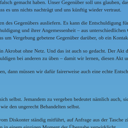
falsch gemacht haben. Unser Gegenüber soll uns glauben, dass
ss es uns nichts nachträgt und uns künftig wieder vertraut.
n des Gegenübers ausliefern. Es kann die Entschuldigung für
chuldigung und ihrer Angemessenheit – aus unterschiedlichen 
das um Vergebung gebetene Gegenüber darüber, ob ein Kontakt
ein Akrobat ohne Netz. Und das ist auch so gedacht. Der Akt
huldigen bei anderen zu üben – damit wir lernen, diesen Akt 
en, dann müssen wir dafür fairerweise auch eine echte Entsch
ich selbst. Jemandem zu vergeben bedeutet nämlich auch, sic
r wie den ungerecht Behandelten selbst.
m Diskonter ständig mitführt, auf Anfrage aus der Tasche zi
n in einem einzigen Moment der Übergabe verwirklicht.