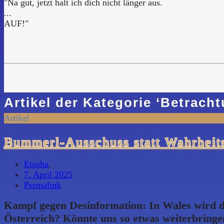
"Na gut, jetzt halt ich dich nicht länger aus.
...
AUF!"
Artikel der Kategorie
‘
Betrach
Artikel
Bummerl-Ausschuss statt Wahrheit
Etosha
,
7. April 2025
Permalink
Kampf gegen Desinformation: In Wales wird de
Österreich? Könnte uns so etwas weiterbringen