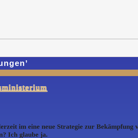
tungen
’
sministerium
rzeit im eine neue Strategie zur Bekämpfung vo
? Ich glaube ja.