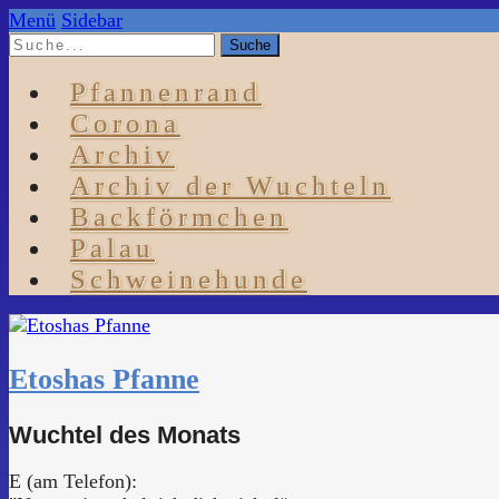
Menü
Sidebar
Pfannenrand
Corona
Archiv
Archiv der Wuchteln
Backförmchen
Palau
Schweinehunde
Etoshas Pfanne
Wuchtel des Monats
E (am Telefon):