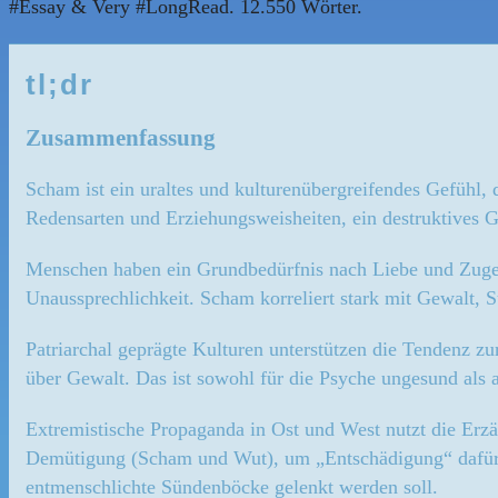
#Essay & Very #LongRead. 12.550 Wörter.
tl;dr
Zusammenfassung
Scham ist ein uraltes und kulturenübergreifendes Gefühl, 
Redensarten und Erziehungsweisheiten, ein destruktives Ge
Menschen haben ein Grundbedürfnis nach Liebe und Zugehör
Unaussprechlichkeit. Scham korreliert stark mit Gewalt,
Patriarchal geprägte Kulturen unterstützen die Tendenz z
über Gewalt. Das ist sowohl für die Psyche ungesund als a
Extremistische Propaganda in Ost und West nutzt die Erz
Demütigung (Scham und Wut), um „Entschädigung“ dafür zu
entmenschlichte Sündenböcke gelenkt werden soll.