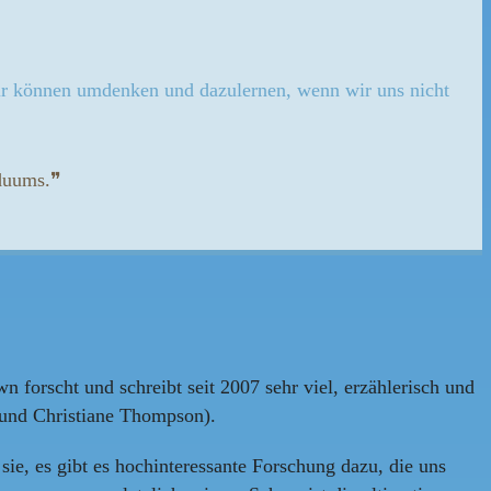
 Wir können umdenken und dazulernen, wenn wir uns nicht
iduums.❞
forscht und schreibt seit 2007 sehr viel, erzählerisch und
 und Christiane Thompson).
ie, es gibt es hochinteressante Forschung dazu, die uns