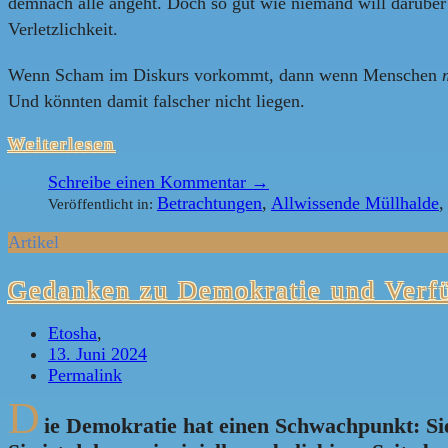
demnach alle angeht. Doch so gut wie niemand will darüber 
Verletzlichkeit.
Wenn Scham im Diskurs vorkommt, dann wenn Menschen
Und könnten damit falscher nicht liegen.
Weiterlesen
Schreibe einen Kommentar →
Betrachtungen
,
Allwissende Müllhalde
Veröffentlicht in:
Artikel
Gedanken zu Demokratie und Verfü
Etosha
,
13. Juni 2024
Permalink
D
ie Demokratie hat einen Schwachpunkt: Si