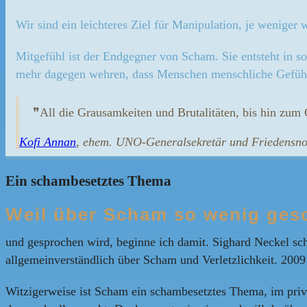
Wir sind ein leichteres Ziel für Manipulation, je weniger
Mitgefühl ist der Endgegner von Scham. Sie entsteht in s
mehr dagegen wehren, dass Menschen menschliche Gefühl
❞All die Grausamkeiten und Brutalitäten, bis hin zum
Kofi Annan
, ehem. UNO-Generalsekretär und Friedensno
Ein schambesetztes Thema
Weil über Scham so wenig ges
und gesprochen wird, beginne ich damit. Sighard Neckel sch
allgemeinverständlich über Scham und Verletzlichkeit. 20
Witzigerweise ist Scham ein schambesetztes Thema, im privat