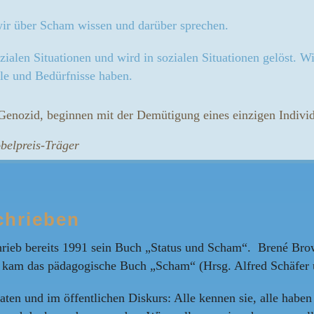
 wir über Scham wissen und darüber sprechen.
ozialen Situationen und wird in sozialen Situationen gelöst.
e und Bedürfnisse haben.
 Genozid, beginnen mit der Demütigung eines einzigen Indiv
belpreis-Träger
chrieben
rieb bereits 1991 sein Buch „Status und Scham“. Brené Brown 
09 kam das pädagogische Buch „Scham“ (Hrsg. Alfred Schäfer
en und im öffentlichen Diskurs: Alle kennen sie, alle haben s