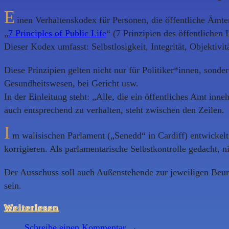
E
inen Verhaltenskodex für Personen, die öffentliche Ämter 
„
7 Principles of Public Life
“ (7 Prinzipien des öffentliche
Dieser Kodex umfasst: Selbstlosigkeit, Integrität, Objektivit
Diese Prinzipien gelten nicht nur für Politiker*innen, sonde
Gesundheitswesen, bei Gericht usw.
In der Einleitung steht: „Alle, die ein öffentliches Amt inn
auch entsprechend zu verhalten, steht zwischen den Zeilen.
I
m walisischen Parlament („Senedd“ in Cardiff) entwickel
korrigieren. Als parlamentarische Selbstkontrolle gedacht, n
Der Ausschuss soll auch Außenstehende zur jeweiligen Beurt
sein.
Weiterlesen
Schreibe einen Kommentar →