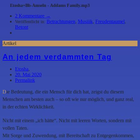
Etosha+Bb-Amseln - Addams Family.mp3
2
Kommentare →
Betrachtungen
,
Musiiik
,
Freudentaumel
,
Veröffentlicht in:
Betont
Artikel
An jedem verdammten Tag
Etosha
,
20. Mai 2020
Permalink
D
ie Bedeutung, die ein Mensch für dich hat, zeigst du diesem
Menschen am besten auch – so oft wie nur möglich, und ganz real,
in der echten Wirklichkeit.
Nicht mit einem „ich hätte“. Nicht mit leeren Worten, sondern mit
vollen Taten.
Mit Sorge und Zuwendung, mit Bereitschaft zu Entgegenkommen,