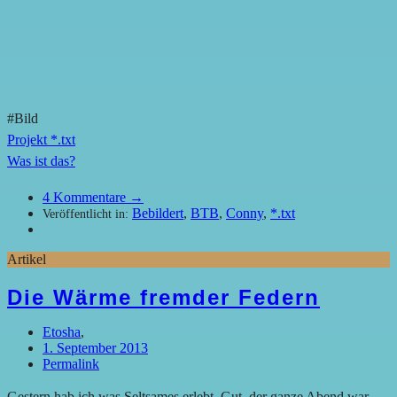
#Bild
Projekt *.txt
Was ist das?
4
Kommentare →
Bebildert
,
BTB
,
Conny
,
*.txt
Veröffentlicht in:
Artikel
Die Wärme fremder Federn
Etosha
,
1. September 2013
Permalink
Gestern hab ich was Seltsames erlebt. Gut, der ganze Abend war