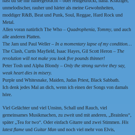
hast du sie mir nähergebracht – oder reingedrückt, haha. Kratziger,
unmelodischer, rauher und härter als meine Gewohnheiten,
moddiger R&B, Beat und Punk, Soul, Reggae, Hard Rock und
Metal.
Allen voran natürlich The Who –
Quadrophenia
,
Tommy
, und auch
alle anderen Platten.
The Jam und Paul Weller –
In a momentary lapse of my condition…
The Clash, Curtis Mayfield, Isaac Hayes, Gil Scott Heron –
The
revolution will not make you look five pounds thinner!
Peter Tosh und Alpha Blondy –
Only the strong survive they say,
weak heart dies in misery.
Purple und Whitesnake, Maiden, Judas Priest, Black Sabbath.
Ich denk jedes Mal an dich, wenn ich einen der Songs von damals
höre.
Viel Gelächter und viel Unsinn, Schall und Rauch, viel
gemeinsames Musikmachen, zu zweit und mit anderen, „Brainless“,
später „Tea for two“. Oder einfach Gitarre und zwei Stimmen.
His
latest flame
und
Guitar Man
und noch viel mehr von Elvis,