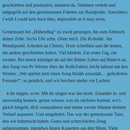
geschrieben und produziert, meintest du. Stimmen verteilt und
mitgegrölt auf den gemeinsamen Fahrten zur Bandprobe.
Sometimes
I wish I could turn back time, impossible as it may seem.
Gemeinsam bei „Höhenflug“ zu zweit gesungen, bis zum Abbruch
deiner Zelte.
Sechs Uhr zehn. Ohne mich. Die Kobolde. Am
Wendepunkt.
Arbeiten an Chören, Texte schreiben und die lernen,
die andere geschrieben haben. Viel blödeln. Ein erster Gig, ein
zweiter. Bei einem kündigst du auf der Bühne
Leben auf Rädern
an,
den Song von Pe Werner über die Rolli-Fahrer, leicht lallend mit den
Worten: „Wir spielen jetzt einen Song fürääh unserääh… gefiederten
Freunde!“, so peinlich, und wir brechen nieder vor Lachen.
M
it dir singen, wow. Mit dir singen war das beste. Einander in- und
auswendig kennen, genau wissen, was als nächstes kommt, wo’s
gleich hingeht, dich vorausahnen und meine zweite Stimme deinem
Verlauf anpassen. Und umgekehrt. Das war der gemeinsame Tanz,
den wir beherrscht haben. Gutes und schreckliches Zeug
aufgenommen, irgendwo liegen Kassetten aus den 90ern. Viele