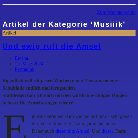
Zum Wuchtelarchiv
Artikel der Kategorie
‘
Musiiik
’
Artikel
Und ewig ruft die Amsel
Etosha
,
15. März 2024
Permalink
Eigentlich will ich ja seit Wochen einen Text aus meiner
Schublade endlich mal fertigstellen.
Stattdessen hab ich mich mit den wirklich wichtigen Dingen
befasst: Die Amseln singen wieder!
E
in Musikerinnen-Hirn wie meins hört da sehr genau
hin. Schon immer. Es kann gar nicht anders!
Daher auch
dieser alte Artikel
. Und
dieser
. Darin