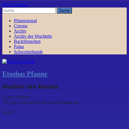
Menü
Sidebar
Pfannenrand
Corona
Archiv
Archiv der Wuchteln
Backförmchen
Palau
Schweinehunde
Etoshas Pfanne
Wuchtel des Monats
E (am Telefon):
"Na gut, jetzt halt ich dich nicht länger aus.
...
AUF!"