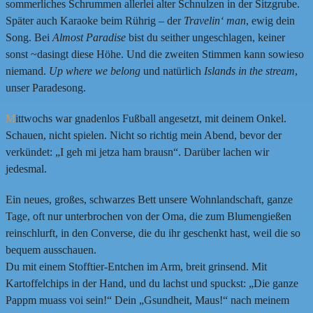
sommerliches Schrummen allerlei alter Schnulzen in der Sitzgrube.
Später auch Karaoke beim Rührig – der
Travelin‘ man
, ewig dein
Song. Bei
Almost Paradise
bist du seither ungeschlagen, keiner
sonst ~dasingt diese Höhe. Und die zweiten Stimmen kann sowieso
niemand.
Up where we belong
und natürlich
Islands in the stream
,
unser Paradesong.
M
ittwochs war gnadenlos Fußball angesetzt, mit deinem Onkel.
Schauen, nicht spielen. Nicht so richtig mein Abend, bevor der
verkündet: „I geh mi jetza ham brausn“. Darüber lachen wir
jedesmal.
Ein neues, großes, schwarzes Bett unsere Wohnlandschaft, ganze
Tage, oft nur unterbrochen von der Oma, die zum Blumengießen
reinschlurft, in den Converse, die du ihr geschenkt hast, weil die so
bequem ausschauen.
Du mit einem Stofftier-Entchen im Arm, breit grinsend. Mit
Kartoffelchips in der Hand, und du lachst und spuckst: „Die ganze
Pappm muass voi sein!“ Dein „Gsundheit, Maus!“ nach meinem