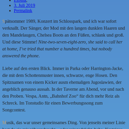
Etosha
,
3. Juli 2019
Permalink
S
pätsommer 1989, Konzert im Schlosspark, und ich war sofort
verknallt. Der Sänger, der Mod mit den langen dunklen Haaren und
den Mandelaugen, Chelsea Boots an den Füßen, schlank und groß.
Und diese Stimme!
Nine-two-seven-eight-zero, she said to call her
at home, I’ve tried that number a hundred times, but nobody
answered the phone
.
Liebe auf den ersten Blick. Immer in Parka oder Harrington-Jacke,
die mit dem Schottenmuster innen, schwarze, enge Hosen. Den
Spitznamen von einem Kicker ausm ehemaligen Jugoslawien, der
angeblich genauso aussah. In der Taverne am Abend, vor und nach
den Proben. Vespa, Antn, „Bahnhof Zoo“ für dich mehr Reiz als
Schreck. Im Tonstudio für einen Bewerbungssong zum
Songcontest.
M
usik, das war unser gemeinsames Ding. Von jenseits meiner Linie