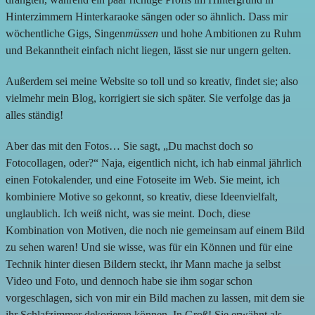
Hinterzimmern Hinterkaraoke sängen oder so ähnlich. Dass mir
wöchentliche Gigs, Singen
müssen
und hohe Ambitionen zu Ruhm
und Bekanntheit einfach nicht liegen, lässt sie nur ungern gelten.
Außerdem sei meine Website so toll und so kreativ, findet sie; also
vielmehr mein Blog, korrigiert sie sich später. Sie verfolge das ja
alles ständig!
Aber das mit den Fotos… Sie sagt, „Du machst doch so
Fotocollagen, oder?“ Naja, eigentlich nicht, ich hab einmal jährlich
einen Fotokalender, und eine Fotoseite im Web. Sie meint, ich
kombiniere Motive so gekonnt, so kreativ, diese Ideenvielfalt,
unglaublich. Ich weiß nicht, was sie meint. Doch, diese
Kombination von Motiven, die noch nie gemeinsam auf einem Bild
zu sehen waren! Und sie wisse, was für ein Können und für eine
Technik hinter diesen Bildern steckt, ihr Mann mache ja selbst
Video und Foto, und dennoch habe sie ihm sogar schon
vorgeschlagen, sich von mir ein Bild machen zu lassen, mit dem sie
ihr Schlafzimmer dekorieren können. In Groß! Sie erwähnt als