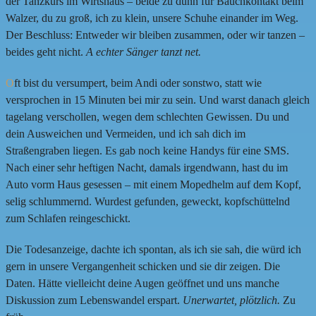
der Tanzkurs im Wirtshaus – beide zu dünn für Bauchkontakt beim
Walzer, du zu groß, ich zu klein, unsere Schuhe einander im Weg.
Der Beschluss: Entweder wir bleiben zusammen, oder wir tanzen –
beides geht nicht.
A echter Sänger tanzt net.
O
ft bist du versumpert, beim Andi oder sonstwo, statt wie
versprochen in 15 Minuten bei mir zu sein. Und warst danach gleich
tagelang verschollen, wegen dem schlechten Gewissen. Du und
dein Ausweichen und Vermeiden, und ich sah dich im
Straßengraben liegen. Es gab noch keine Handys für eine SMS.
Nach einer sehr heftigen Nacht, damals irgendwann, hast du im
Auto vorm Haus gesessen – mit einem Mopedhelm auf dem Kopf,
selig schlummernd. Wurdest gefunden, geweckt, kopfschüttelnd
zum Schlafen reingeschickt.
Die Todesanzeige, dachte ich spontan, als ich sie sah, die würd ich
gern in unsere Vergangenheit schicken und sie dir zeigen. Die
Daten. Hätte vielleicht deine Augen geöffnet und uns manche
Diskussion zum Lebenswandel erspart.
Unerwartet, plötzlich.
Zu