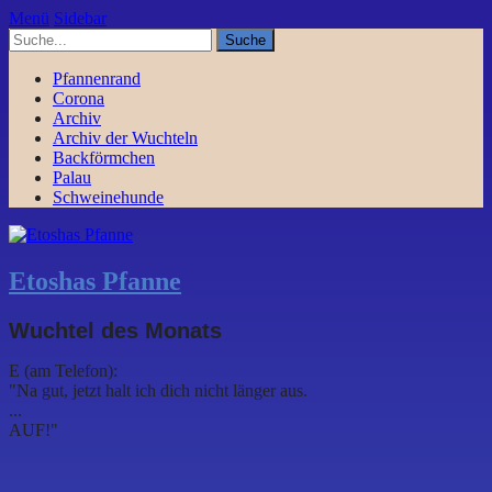
Menü
Sidebar
Pfannenrand
Corona
Archiv
Archiv der Wuchteln
Backförmchen
Palau
Schweinehunde
Etoshas Pfanne
Wuchtel des Monats
E (am Telefon):
"Na gut, jetzt halt ich dich nicht länger aus.
...
AUF!"