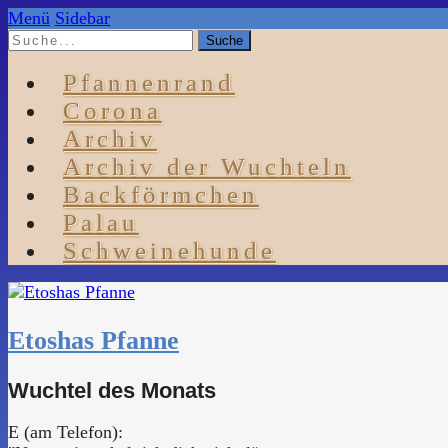
Menü
Sidebar
Pfannenrand
Corona
Archiv
Archiv der Wuchteln
Backförmchen
Palau
Schweinehunde
Etoshas Pfanne
Wuchtel des Monats
E (am Telefon):