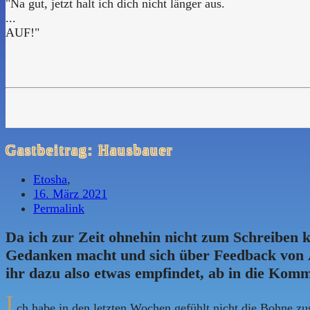
"Na gut, jetzt halt ich dich nicht länger aus.
...
AUF!"
Gastbeitrag: Hausbauer
Etosha
,
16. März 2021
Permalink
Da ich zur Zeit ohnehin nicht zum Schreiben k
Gedanken macht und sich über Feedback von 
ihr dazu also etwas empfindet, ab in die Kom
I
ch habe in den letzten Wochen gefühlt nicht die Bohne zu