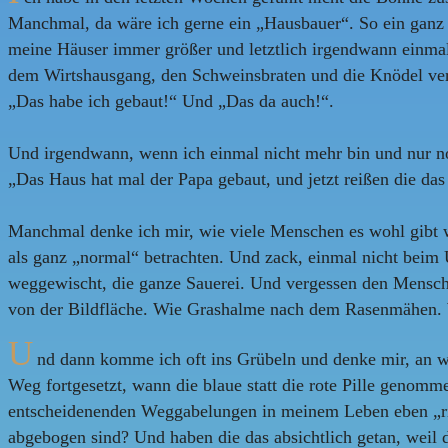
Manchmal, da wäre ich gerne ein „Hausbauer“. So ein ganz
meine Häuser immer größer und letztlich irgendwann einma
dem Wirtshausgang, den Schweinsbraten und die Knödel verd
„Das habe ich gebaut!“ Und „Das da auch!“.
Und irgendwann, wenn ich einmal nicht mehr bin und nur 
„Das Haus hat mal der Papa gebaut, und jetzt reißen die da
Manchmal denke ich mir, wie viele Menschen es wohl gibt w
als ganz „normal“ betrachten. Und zack, einmal nicht beim
weggewischt, die ganze Sauerei. Und vergessen den Mensche
von der Bildfläche. Wie Grashalme nach dem Rasenmähen. W
U
nd dann komme ich oft ins Grübeln und denke mir, an w
Weg fortgesetzt, wann die blaue statt die rote Pille genom
entscheidenenden Weggabelungen in meinem Leben eben „richt
abgebogen sind? Und haben die das absichtlich getan, weil d