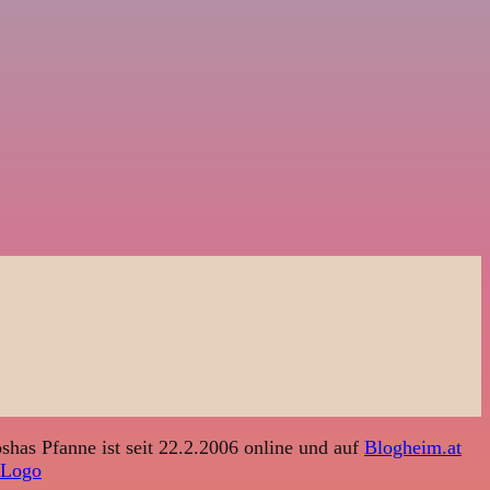
shas Pfanne ist seit 22.2.2006 online und auf
Blogheim.at