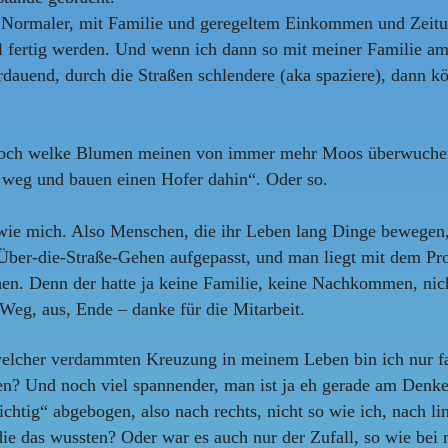
 Normaler, mit Familie und geregeltem Einkommen und Zeitu
l fertig werden. Und wenn ich dann so mit meiner Familie a
auend, durch die Straßen schlendere (aka spaziere), dann kö
noch welke Blumen meinen von immer mehr Moos überwuchert
s weg und bauen einen Hofer dahin“. Oder so.
ie mich. Also Menschen, die ihr Leben lang Dinge bewegen, d
 Über-die-Straße-Gehen aufgepasst, und man liegt mit dem P
n. Denn der hatte ja keine Familie, keine Nachkommen, nich
eg, aus, Ende – danke für die Mitarbeit.
elcher verdammten Kreuzung in meinem Leben bin ich nur fal
men? Und noch viel spannender, man ist ja eh gerade am Denke
ig“ abgebogen, also nach rechts, nicht so wie ich, nach link
ie das wussten? Oder war es auch nur der Zufall, so wie bei 