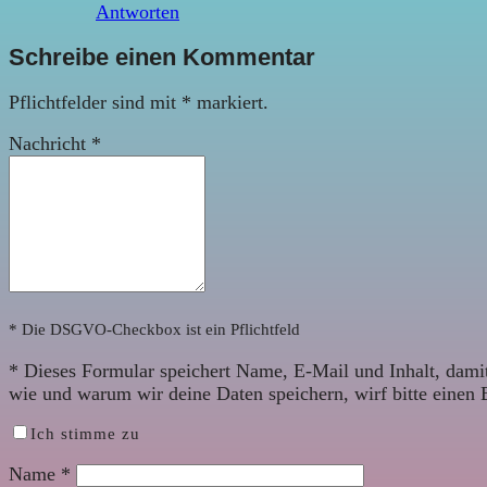
Antworten
Schreibe einen Kommentar
Pflichtfelder sind mit
*
markiert.
Nachricht
*
* Die DSGVO-Checkbox ist ein Pflichtfeld
*
Dieses Formular speichert Name, E-Mail und Inhalt, damit
wie und warum wir deine Daten speichern, wirf bitte einen 
Ich stimme zu
Name
*