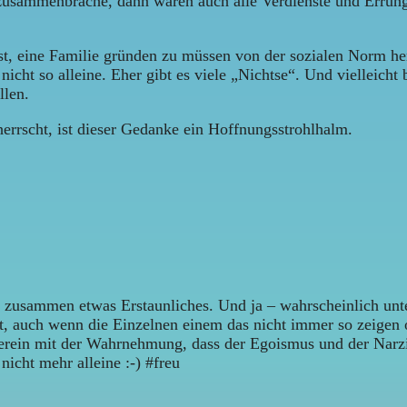
r zusammenbräche, dann wären auch alle Verdienste und Errung
lbst, eine Familie gründen zu müssen von der sozialen Norm he
 nicht so alleine. Eher gibt es viele „Nichtse“. Und viellei
llen.
herrscht, ist dieser Gedanke ein Hoffnungsstrohlhalm.
e“ zusammen etwas Erstaunliches. Und ja – wahrscheinlich unte
, auch wenn die Einzelnen einem das nicht immer so zeigen o
überein mit der Wahrnehmung, dass der Egoismus und der Nar
icht mehr alleine :-) #freu