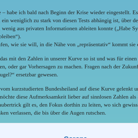
 – habe ich bald nach Beginn der Krise wieder eingestellt. 
ch ein weniglich zu stark von diesen Tests abhängig ist, über
 wenig aus privaten Informationen ableiten konnte („Habe Sy
bleiben“).
en, wie sie will, in die Nähe von „repräsentativ“ kommt sie d
 das mit den Zahlen in unserer Kurve so ist und was für einen B
en, oder gar Vorhersagen zu machen. Fragen nach der Zukunft,
kugel?“ ersetzbar gewesen.
m kurzstudierten Bundesheiland auf diese Kurve gelenkt und 
öchte diese Aufmerksamkeit lieber auf sinnlosen Zahlen als 
ubertrick gilt es, den Fokus dorthin zu leiten, wo sich gewis
sken verlassen, die bis über die Augen rutschen.