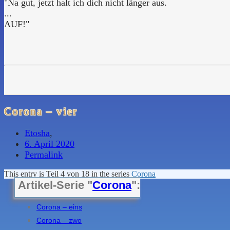
"Na gut, jetzt halt ich dich nicht länger aus.
...
AUF!"
Corona – vier
Etosha
,
6. April 2020
Permalink
This entry is Teil 4 von 18 in the series
Corona
Artikel-Serie "
Corona
":
Corona – eins
Corona – zwo