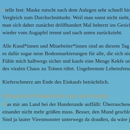
S
telle fest: Maske rutscht nach dem Anlegen sehr schnell h
Vergleich zum Durchschnittsohr. Weil man sonst nicht sieh
man sich daher zunächst drölfhundert Mal beherzt ins Gesich
wieder vom Augapfel trennt und nach unten zurückzieht.
Alle Kund*innen und Mitarbeiter*innen sind an diesem Tag 
es dafür sogar neue Bodenmarkierungen für alle, die sich ni
Fühle mich halbwegs sicher und kaufe eine Menge Kekfe und
des viralen Chaos zu Tränen rührt. Ungebremste Lebensfreu
Kieferschmerz am Ende des Einkaufs beträchtlich.
Distanzierte Mitmenschen nun auch stumm
W
as mir am Land bei der Hunderunde auffällt: Überraschend
einander nicht mehr grüßen muss. Besser, den Mund geschlo
Sind ja lauter Virenmonster unterwegs da draußen, da wäre j