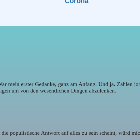
Corona
! War mein erster Gedanke, ganz am Anfang. Und ja. Zahlen jo
ftigen um von den wesentlichen Dingen abzulenken.
t die populistische Antwort auf alles zu sein scheint, würd mi