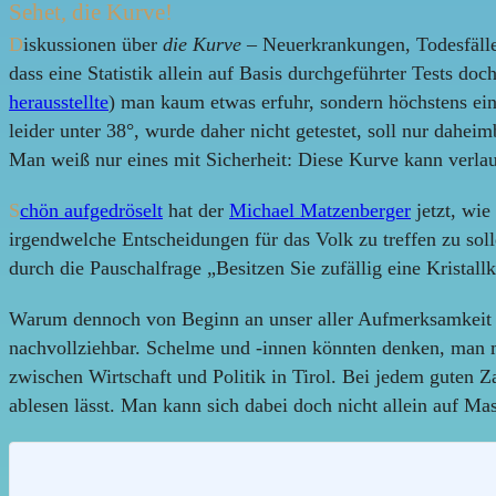
Sehet, die Kurve!
D
iskussionen über
die Kurve
– Neuerkrankungen, Todesfälle
dass eine Statistik allein auf Basis durchgeführter Tests do
herausstellte
) man kaum etwas erfuhr, sondern höchstens ein
leider unter 38°, wurde daher nicht getestet, soll nur daheim
Man weiß nur eines mit Sicherheit: Diese Kurve kann verlauf
S
chön aufgedröselt
hat der
Michael Matzenberger
jetzt, wie
irgendwelche Entscheidungen für das Volk zu treffen zu soll
durch die Pauschalfrage „Besitzen Sie zufällig eine Kristall
Warum dennoch von Beginn an unser aller Aufmerksamkeit vo
nachvollziehbar. Schelme und -innen könnten denken, man m
zwischen Wirtschaft und Politik in Tirol. Bei jedem guten Za
ablesen lässt. Man kann sich dabei doch nicht allein auf Ma