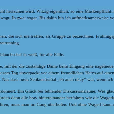
ht herrschen wird. Witzig eigentlich, so eine Maskenpflic
gewagt. In zwei sogar. Bis dahin bin ich aufmerksamerweise 
n, die sich nie treffen, als Gruppe zu bezeichnen. Frühlin
beirunning.
lauchschal in weiß, für alle Fälle.
, mit der die zuständige Dame beim Eingang eine nagelneue
iesem Tag unverpackt vor einem freundlichen Herrn auf eine
. Nur dass mein Schlauchschal „eh auch okay“ wär, wenn ich w
donnert. Ein Glück bei fehlender Diskussionslaune. Wer gla
ls würden dann alle brav hintereinander herfahren wie die Wage
erühren, muss man im Gang überholen. Und ohne Wagerl kann m