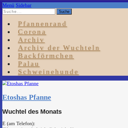
Menü
Sidebar
Pfannenrand
Corona
Archiv
Archiv der Wuchteln
Backförmchen
Palau
Schweinehunde
Etoshas Pfanne
Wuchtel des Monats
E (am Telefon):