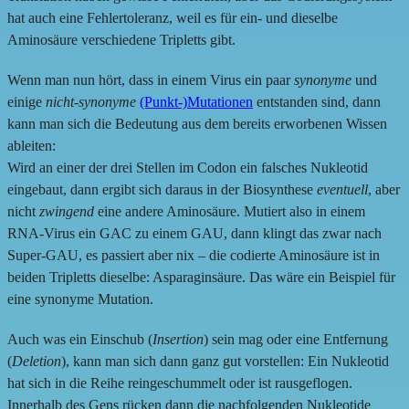
hat auch eine Fehlertoleranz, weil es für ein- und dieselbe
Aminosäure verschiedene Tripletts gibt.
Wenn man nun hört, dass in einem Virus ein paar
synonyme
und
einige
nicht-synonyme
(Punkt-)Mutationen
entstanden sind, dann
kann man sich die Bedeutung aus dem bereits erworbenen Wissen
ableiten:
Wird an einer der drei Stellen im Codon ein falsches Nukleotid
eingebaut, dann ergibt sich daraus in der Biosynthese
eventuell
, aber
nicht
zwingend
eine andere Aminosäure. Mutiert also in einem
RNA-Virus ein GAC zu einem GAU, dann klingt das zwar nach
Super-GAU, es passiert aber nix – die codierte Aminosäure ist in
beiden Tripletts dieselbe: Asparaginsäure. Das wäre ein Beispiel für
eine synonyme Mutation.
Auch was ein Einschub (
Insertion
) sein mag oder eine Entfernung
(
Deletion
), kann man sich dann ganz gut vorstellen: Ein Nukleotid
hat sich in die Reihe reingeschummelt oder ist rausgeflogen.
Innerhalb des Gens rücken dann die nachfolgenden Nukleotide