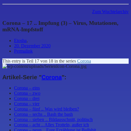
Zum Wuchtelarchiv
Corona – 17 .. Impfung (3) – Virus, Mutationen,
mRNA-Impfstoff
Etosha
,
20. Dezember 2020
Permalink
This entry is Teil 17 von 18 in the series
Corona
Artikel-Serie "
Corona
":
Corona – eins
Corona – zwo
Corona – drei
Corona – vier
Corona – fünf .. Was wird bleiben?
Corona – sechs .. Bash the bash
Corona – sieben .. Bildausschnitt, politisch
Corona – acht .. Alles Trotteln, außer ich
Corona – neun .. Eure Erzählung ist Bullshit