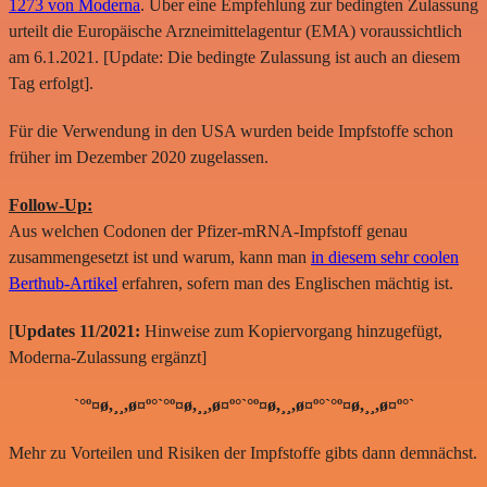
1273 von Moderna
. Über eine Empfehlung zur bedingten Zulassung
urteilt die Europäische Arzneimittelagentur (EMA) voraussichtlich
am 6.1.2021. [Update: Die bedingte Zulassung ist auch an diesem
Tag erfolgt].
Für die Verwendung in den USA wurden beide Impfstoffe schon
früher im Dezember 2020 zugelassen.
Follow-Up:
Aus welchen Codonen der Pfizer-mRNA-Impfstoff genau
zusammengesetzt ist und warum, kann man
in diesem sehr coolen
Berthub-Artikel
erfahren, sofern man des Englischen mächtig ist.
[
Updates 11/2021:
Hinweise zum Kopiervorgang hinzugefügt,
Moderna-Zulassung ergänzt]
`°º¤ø,¸¸,ø¤º°`°º¤ø,¸¸,ø¤º°`°º¤ø,¸¸,ø¤º°`°º¤ø,¸¸,ø¤º°`
Mehr zu Vorteilen und Risiken der Impfstoffe gibts dann demnächst.