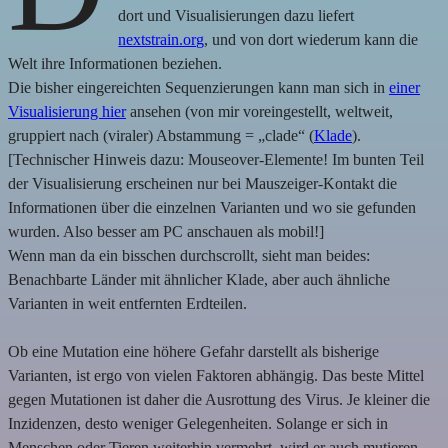
dort und Visualisierungen dazu liefert
nextstrain.org
, und von dort wiederum kann die
Welt ihre Informationen beziehen.
Die bisher eingereichten Sequenzierungen kann man sich in
einer
Visualisierung hier
ansehen (von mir voreingestellt, weltweit,
gruppiert nach (viraler) Abstammung = „clade“ (
Klade
).
[Technischer Hinweis dazu: Mouseover-Elemente! Im bunten Teil
der Visualisierung erscheinen nur bei Mauszeiger-Kontakt die
Informationen über die einzelnen Varianten und wo sie gefunden
wurden. Also besser am PC anschauen als mobil!]
Wenn man da ein bisschen durchscrollt, sieht man beides:
Benachbarte Länder mit ähnlicher Klade, aber auch ähnliche
Varianten in weit entfernten Erdteilen.
Ob eine Mutation eine höhere Gefahr darstellt als bisherige
Varianten, ist ergo von vielen Faktoren abhängig. Das beste Mittel
gegen Mutationen ist daher die Ausrottung des Virus. Je kleiner die
Inzidenzen, desto weniger Gelegenheiten. Solange er sich in
Menschen oder Tieren weiterhin vermehrt, wird er auch mutieren –