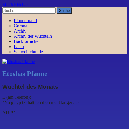
Menü
Sidebar
Pfannenrand
Corona
Archiv
Archiv der Wuchteln
Backförmchen
Palau
Schweinehunde
Etoshas Pfanne
Wuchtel des Monats
E (am Telefon):
"Na gut, jetzt halt ich dich nicht länger aus.
...
AUF!"