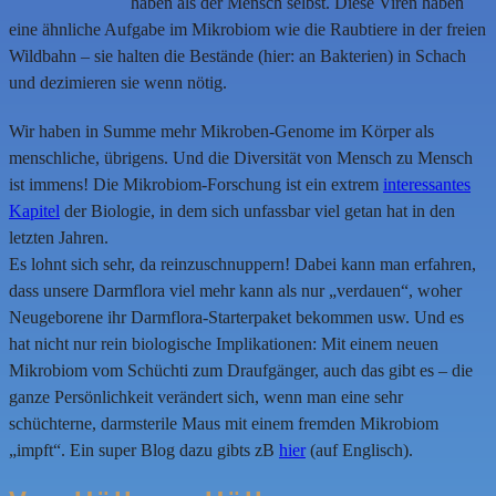
haben als der Mensch selbst. Diese Viren haben
eine ähnliche Aufgabe im Mikrobiom wie die Raubtiere in der freien
Wildbahn – sie halten die Bestände (hier: an Bakterien) in Schach
und dezimieren sie wenn nötig.
Wir haben in Summe mehr Mikroben-Genome im Körper als
menschliche, übrigens. Und die Diversität von Mensch zu Mensch
ist immens! Die Mikrobiom-Forschung ist ein extrem
interessantes
Kapitel
der Biologie, in dem sich unfassbar viel getan hat in den
letzten Jahren.
Es lohnt sich sehr, da reinzuschnuppern! Dabei kann man erfahren,
dass unsere Darmflora viel mehr kann als nur „verdauen“, woher
Neugeborene ihr Darmflora-Starterpaket bekommen usw. Und es
hat nicht nur rein biologische Implikationen: Mit einem neuen
Mikrobiom vom Schüchti zum Draufgänger, auch das gibt es – die
ganze Persönlichkeit verändert sich, wenn man eine sehr
schüchterne, darmsterile Maus mit einem fremden Mikrobiom
„impft“. Ein super Blog dazu gibts zB
hier
(auf Englisch).