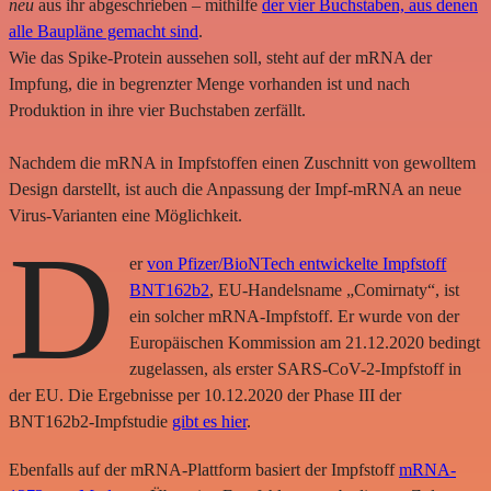
neu
aus ihr abgeschrieben – mithilfe
der vier Buchstaben, aus denen
alle Baupläne gemacht sind
.
Wie das Spike-Protein aussehen soll, steht auf der mRNA der
Impfung, die in begrenzter Menge vorhanden ist und nach
Produktion in ihre vier Buchstaben zerfällt.
Nachdem die mRNA in Impfstoffen einen Zuschnitt von gewolltem
Design darstellt, ist auch die Anpassung der Impf-mRNA an neue
Virus-Varianten eine Möglichkeit.
D
er
von Pfizer/BioNTech entwickelte Impfstoff
BNT162b2
, EU-Handelsname „Comirnaty“, ist
ein solcher mRNA-Impfstoff. Er wurde von der
Europäischen Kommission am 21.12.2020 bedingt
zugelassen, als erster SARS-CoV-2-Impfstoff in
der EU. Die Ergebnisse per 10.12.2020 der Phase III der
BNT162b2-Impfstudie
gibt es hier
.
Ebenfalls auf der mRNA-Plattform basiert der Impfstoff
mRNA-