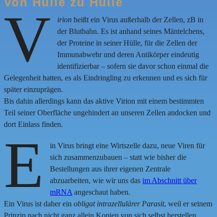
Von Hülle zu Hülle
V
irion
heißt ein Virus außerhalb der Zellen, zB in
der Blutbahn. Es ist anhand seines Mäntelchens,
der Proteine in seiner Hülle, für die Zellen der
Immunabwehr und deren Antikörper eindeutig
identifizierbar – sofern sie davor schon einmal die
Gelegenheit hatten, es als Eindringling zu erkennen und es sich für
später einzuprägen.
Bis dahin allerdings kann das aktive Virion mit einem bestimmten
Teil seiner Oberfläche ungehindert an unseren Zellen andocken und
dort Einlass finden.
E
in Virus bringt eine Wirtszelle dazu, neue Viren für
sich zusammenzubauen – statt wie bisher die
Bestellungen aus ihrer eigenen Zentrale
abzuarbeiten, wie wir uns das
im Abschnitt über
mRNA
angeschaut haben.
Ein Virus ist daher ein
obligat intrazellulärer Parasit
, weil er seinem
Prinzip nach nicht ganz allein Kopien von sich selbst herstellen