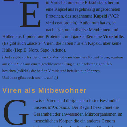
E
in Virus hat um seine Erbsubstanz herum
eine Kapsel aus regelmäßig angeordneten
Proteinen, das sogenannte
Kapsid
(VCP,
viral coat protein). Außenrum hat es, je
nach Typ, noch diverse Membranen und
Hüllen aus Lipiden und Proteinen, und ganz außen eine
Virushülle
.
(Es gibt auch „nackte“ Viren, die haben nur ein Kapsid, aber keine
Hülle (Hep E, Noro, Sapo, Adeno).
(Und es gibt auch
richtig
nackte Viren, die nichtmal ein Kapsid haben, sondern
ausschließlich aus einem geschlossenen Ring aus einzelsträngiger RNA
bestehen (ssRNA), die heißen Viroide und befallen nur Pflanzen.
)
Und dann gibts auch noch… aus! :)
Viren als Mitbewohner
G
ewisse Viren sind übrigens ein fester Bestandteil
unseres
Mikrobioms
. Der Begriff bezeichnet die
Gesamtheit der anwesenden Mikroorganismen im
menschlichen Körper, die ein anderes Genom