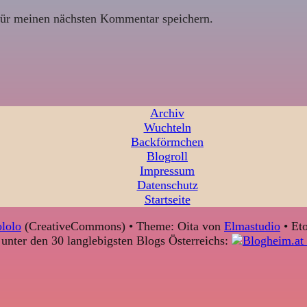
ür meinen nächsten Kommentar speichern.
Archiv
Wuchteln
Backförmchen
Blogroll
Impressum
Datenschutz
Startseite
lolo
(CreativeCommons) • Theme: Oita von
Elmastudio
• Eto
unter den 30 langlebigsten Blogs Österreichs: