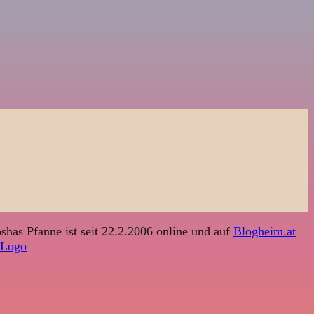
shas Pfanne ist seit 22.2.2006 online und auf
Blogheim.at