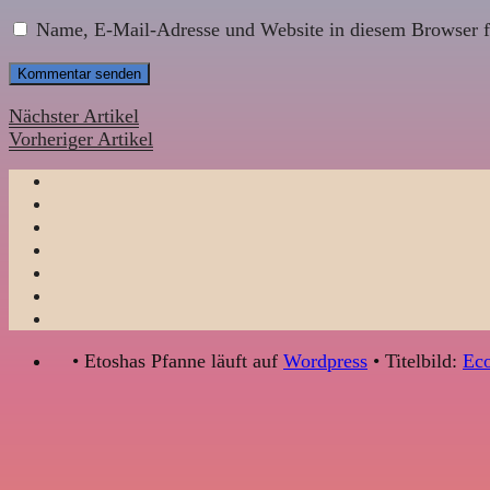
Name, E-Mail-Adresse und Website in diesem Browser f
Nächster Artikel
Vorheriger Artikel
• Etoshas Pfanne läuft auf
Wordpress
• Titelbild:
Eco