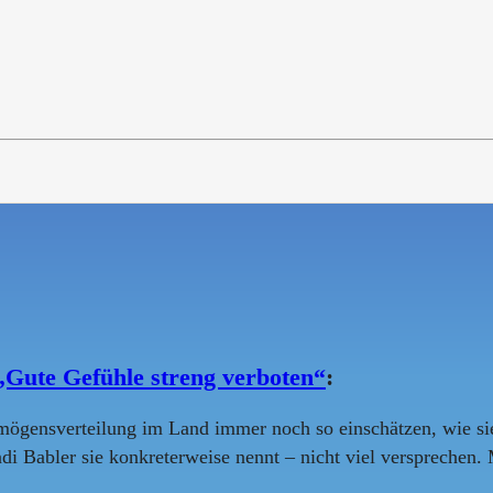
„Gute Gefühle streng verboten“
:
mögensverteilung im Land immer noch so einschätzen, wie sie
i Babler sie konkreterweise nennt – nicht viel versprechen. M