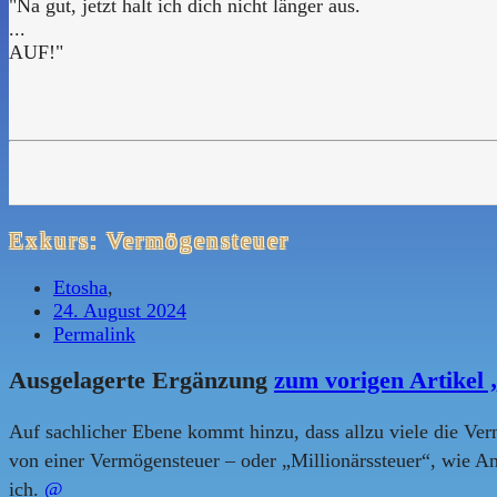
"Na gut, jetzt halt ich dich nicht länger aus.
...
AUF!"
Exkurs: Vermögensteuer
Etosha
,
24. August 2024
Permalink
Ausgelagerte Ergänzung
zum vorigen Artikel 
Auf sachlicher Ebene kommt hinzu, dass allzu viele die Ver
von einer Vermögensteuer – oder „Millionärssteuer“, wie And
ich.
@