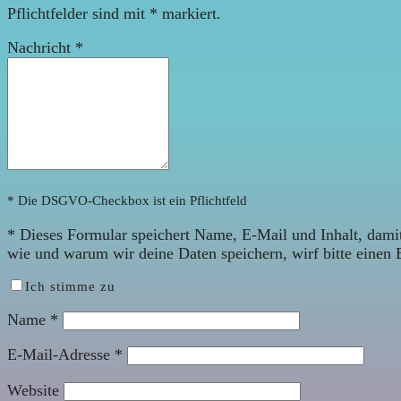
Pflichtfelder sind mit
*
markiert.
Nachricht
*
* Die DSGVO-Checkbox ist ein Pflichtfeld
*
Dieses Formular speichert Name, E-Mail und Inhalt, damit
wie und warum wir deine Daten speichern, wirf bitte einen 
Ich stimme zu
Name
*
E-Mail-Adresse
*
Website