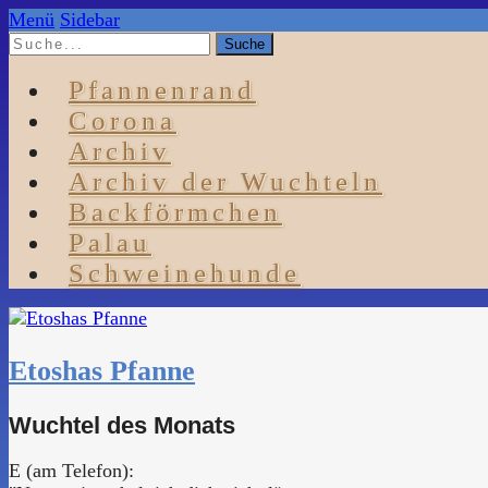
Menü
Sidebar
Pfannenrand
Corona
Archiv
Archiv der Wuchteln
Backförmchen
Palau
Schweinehunde
Etoshas Pfanne
Wuchtel des Monats
E (am Telefon):