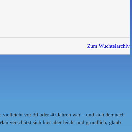
Zum Wuchtelarchiv
 vielleicht vor 30 oder 40 Jahren war – und sich demnach
an verschätzt sich hier aber leicht und gründlich, glaub