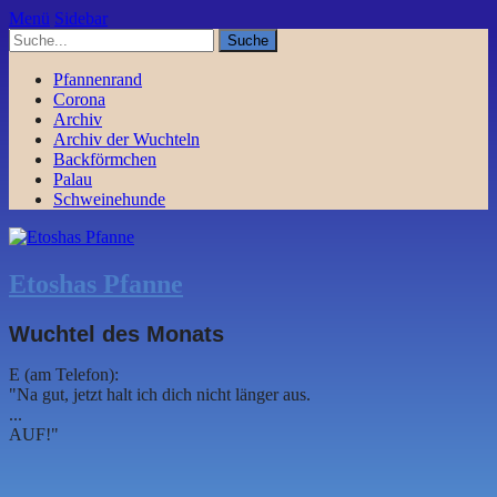
Menü
Sidebar
Pfannenrand
Corona
Archiv
Archiv der Wuchteln
Backförmchen
Palau
Schweinehunde
Etoshas Pfanne
Wuchtel des Monats
E (am Telefon):
"Na gut, jetzt halt ich dich nicht länger aus.
...
AUF!"