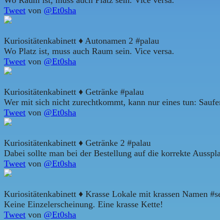
Tweet
von
@Et0sha
Kuriositätenkabinett ♦ Autonamen 2 #palau
Wo Platz ist, muss auch Raum sein. Vice versa.
Tweet
von
@Et0sha
Kuriositätenkabinett ♦ Getränke #palau
Wer mit sich nicht zurechtkommt, kann nur eines tun: Saufe
Tweet
von
@Et0sha
Kuriositätenkabinett ♦ Getränke 2 #palau
Dabei sollte man bei der Bestellung auf die korrekte Ausspl
Tweet
von
@Et0sha
Kuriositätenkabinett ♦ Krasse Lokale mit krassen Namen #s
Keine Einzelerscheinung. Eine krasse Kette!
Tweet
von
@Et0sha