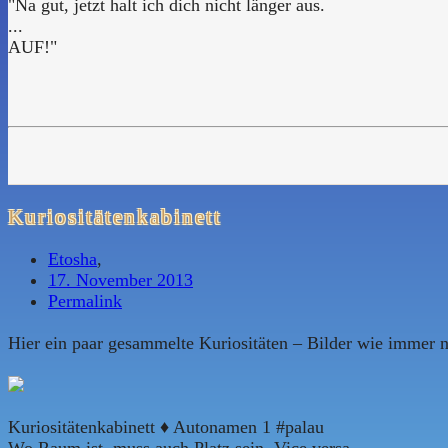
"Na gut, jetzt halt ich dich nicht länger aus.
...
AUF!"
Kuriositätenkabinett
Etosha
,
17. November 2013
Permalink
Hier ein paar gesammelte Kuriositäten – Bilder wie imme
Kuriositätenkabinett ♦ Autonamen 1 #palau
Wo Raum ist, muss auch Platz sein. Vice versa.