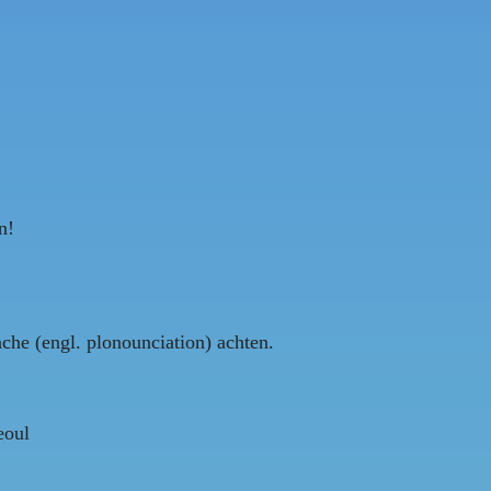
n!
ache (engl. plonounciation) achten.
eoul