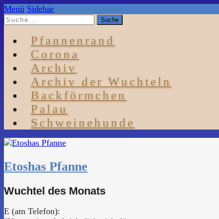
Menü
Sidebar
Pfannenrand
Corona
Archiv
Archiv der Wuchteln
Backförmchen
Palau
Schweinehunde
Etoshas Pfanne
Wuchtel des Monats
E (am Telefon):