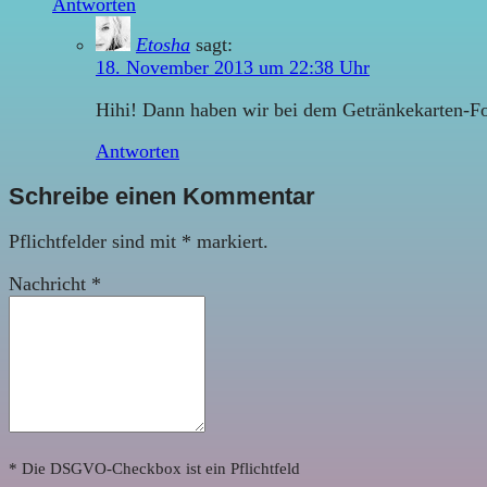
Antworten
Etosha
sagt:
18. November 2013 um 22:38 Uhr
Hihi! Dann haben wir bei dem Getränkekarten-Fot
Antworten
Schreibe einen Kommentar
Pflichtfelder sind mit
*
markiert.
Nachricht
*
* Die DSGVO-Checkbox ist ein Pflichtfeld