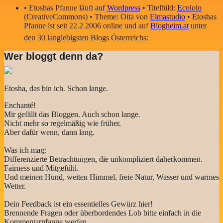
• Etoshas Pfanne läuft auf
Wordpress
• Titelbild:
Ecololo
(CreativeCommons) • Theme: Oita von
Elmastudio
• Etoshas
Pfanne ist seit 22.2.2006 online und auf
Blogheim.at
unter
den 30 langlebigsten Blogs Österreichs:
Wer bloggt denn da?
Etosha, das bin ich. Schon lange.
Enchanté!
Mir gefällt das Bloggen. Auch schon lange.
Nicht mehr so regelmäßig wie früher.
Aber dafür wenn, dann lang.
Was ich mag:
Differenzierte Betrachtungen, die unkompliziert daherkommen.
Fairness und Mitgefühl.
Und meinen Hund, weiten Himmel, freie Natur, Wasser und warmes
Wetter.
Dein Feedback ist ein essentielles Gewürz hier!
Brennende Fragen oder überbordendes Lob bitte einfach in die
Kommentarpfanne werfen.