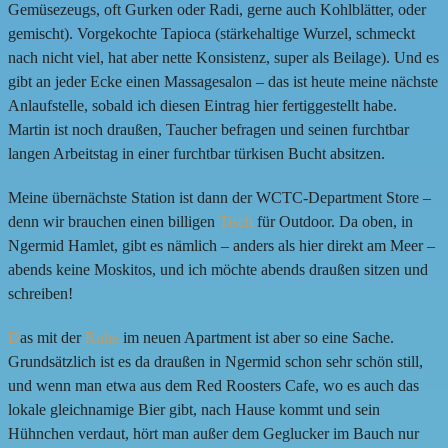
Gemüsezeugs, oft Gurken oder Radi, gerne auch Kohlblätter, oder
gemischt). Vorgekochte Tapioca (stärkehaltige Wurzel, schmeckt
nach nicht viel, hat aber nette Konsistenz, super als Beilage). Und es
gibt an jeder Ecke einen Massagesalon – das ist heute meine nächste
Anlaufstelle, sobald ich diesen Eintrag hier fertiggestellt habe.
Martin ist noch draußen, Taucher befragen und seinen furchtbar
langen Arbeitstag in einer furchtbar türkisen Bucht absitzen.
Meine übernächste Station ist dann der WCTC-Department Store –
denn wir brauchen einen billigen
Tisch
für Outdoor. Da oben, in
Ngermid Hamlet, gibt es nämlich – anders als hier direkt am Meer –
abends keine Moskitos, und ich möchte abends draußen sitzen und
schreiben!
D
as mit der
Ruhe
im neuen Apartment ist aber so eine Sache.
Grundsätzlich ist es da draußen in Ngermid schon sehr schön still,
und wenn man etwa aus dem Red Roosters Cafe, wo es auch das
lokale gleichnamige Bier gibt, nach Hause kommt und sein
Hühnchen verdaut, hört man außer dem Geglucker im Bauch nur