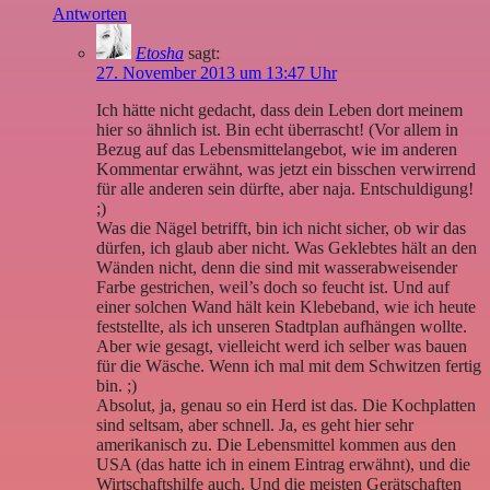
Antworten
Etosha
sagt:
27. November 2013 um 13:47 Uhr
Ich hätte nicht gedacht, dass dein Leben dort meinem
hier so ähnlich ist. Bin echt überrascht! (Vor allem in
Bezug auf das Lebensmittelangebot, wie im anderen
Kommentar erwähnt, was jetzt ein bisschen verwirrend
für alle anderen sein dürfte, aber naja. Entschuldigung!
;)
Was die Nägel betrifft, bin ich nicht sicher, ob wir das
dürfen, ich glaub aber nicht. Was Geklebtes hält an den
Wänden nicht, denn die sind mit wasserabweisender
Farbe gestrichen, weil’s doch so feucht ist. Und auf
einer solchen Wand hält kein Klebeband, wie ich heute
feststellte, als ich unseren Stadtplan aufhängen wollte.
Aber wie gesagt, vielleicht werd ich selber was bauen
für die Wäsche. Wenn ich mal mit dem Schwitzen fertig
bin. ;)
Absolut, ja, genau so ein Herd ist das. Die Kochplatten
sind seltsam, aber schnell. Ja, es geht hier sehr
amerikanisch zu. Die Lebensmittel kommen aus den
USA (das hatte ich in einem Eintrag erwähnt), und die
Wirtschaftshilfe auch. Und die meisten Gerätschaften