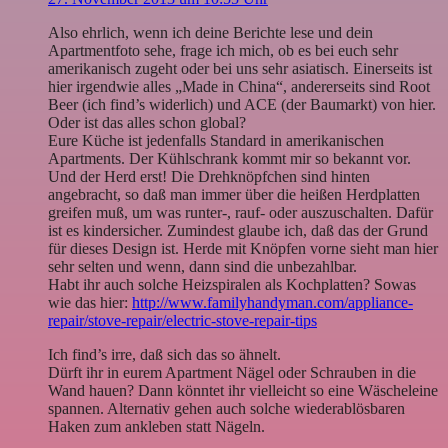
Also ehrlich, wenn ich deine Berichte lese und dein
Apartmentfoto sehe, frage ich mich, ob es bei euch sehr
amerikanisch zugeht oder bei uns sehr asiatisch. Einerseits ist
hier irgendwie alles „Made in China“, andererseits sind Root
Beer (ich find’s widerlich) und ACE (der Baumarkt) von hier.
Oder ist das alles schon global?
Eure Küche ist jedenfalls Standard in amerikanischen
Apartments. Der Kühlschrank kommt mir so bekannt vor.
Und der Herd erst! Die Drehknöpfchen sind hinten
angebracht, so daß man immer über die heißen Herdplatten
greifen muß, um was runter-, rauf- oder auszuschalten. Dafür
ist es kindersicher. Zumindest glaube ich, daß das der Grund
für dieses Design ist. Herde mit Knöpfen vorne sieht man hier
sehr selten und wenn, dann sind die unbezahlbar.
Habt ihr auch solche Heizspiralen als Kochplatten? Sowas
wie das hier:
http://www.familyhandyman.com/appliance-
repair/stove-repair/electric-stove-repair-tips
Ich find’s irre, daß sich das so ähnelt.
Dürft ihr in eurem Apartment Nägel oder Schrauben in die
Wand hauen? Dann könntet ihr vielleicht so eine Wäscheleine
spannen. Alternativ gehen auch solche wiederablösbaren
Haken zum ankleben statt Nägeln.