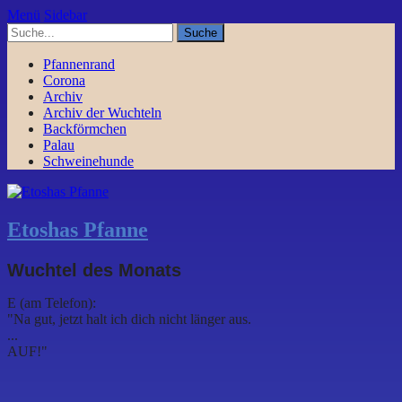
Menü
Sidebar
Pfannenrand
Corona
Archiv
Archiv der Wuchteln
Backförmchen
Palau
Schweinehunde
Etoshas Pfanne
Wuchtel des Monats
E (am Telefon):
"Na gut, jetzt halt ich dich nicht länger aus.
...
AUF!"