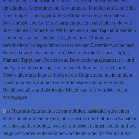
Klimaanlagen, motorisierte Laubbläser, Boote und so weiter, es ist
ein ständiges Gebrumme und Gewummere. Draußen am Land (hihi)
ist es ruhiger – und sogar kühler. Wir kennen das ja von daheim.
Das schönste aber ist: Das Apartment kostet exakt halb so viel wie
unser kleines Zimmer hier. Wir hatten es ein paar Tage lang ziemlich
schwer, uns zu entscheiden. Es gab mehrere Optionen –
verschiedene Kollegen fahren in der zweiten Dezemberwoche nach
Hause, da wird also einiges frei, das bereits mit Geschirr, Töpfen,
Pfannen, Teppichen, Polstern und Bettwäsche ausgestattet ist – und
ein Apartment davon sogar mit einem Balkon mit Aussicht aufs
Meer – allerdings liegt es direkt an der Hauptstraße, in einem nicht
so schönen Haus mit nicht so vertrauenserweckend wirkender
Nachbarschaft – und der jetzige Mieter sagt, die Vermieter seien
Arschgeigen.
D
as Ngermid-Apartment ist zwar möbliert, zusätzlich gibts einen
Kühlschrank und einen Herd, aber sonst ist dort halt nix. Also haben
wir hin- und herüberlegt, was wir am besten nehmen sollen, und wie
lange wir warten wollen/können. Schließlich fiel die Wahl auf das