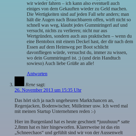
wir wieder fahren – ich kann also eventuell auch
einiges von dem Gekauften wieder zu Geld machen.
Die Wertigkeiten sind auf jeden Fall sehr anders; man
hält die Augen nach Brauchbarem offen, wirft nicht so
schnell was weg, klaubt jedes Gummiringerl auf und
versucht, nichts zu verlieren; nicht nur aus
Wertgründen, sondern auch aus praktischen – wenn du
eine Bentobox mit einem Deckel hast, der dir nach dem
Essen auf dem Heimweg per Boot schlicht
davonfliegen würde, versuchst du, immer zu wissen,
wo dein Gummiringerl ist. ;) (und dein Handtuch
sowieso) Auch liebe Grüße an alle!
Antworten
Rene
sagt:
26. November 2013 um 15:35 Uhr
Das hört sich ja nach ungeheuren Marktchancen an,
Regenjacken, Bodenwischer, Mülleimer usw. Ich werd mal
mit meinen Startup Unternehmen reden :-)
Hier im Burgenland hat es heute geschneit *juuuhuuu* satte
2,8mm hat es hier hingeworfen. Klarerweise ist das ein
„Schneechaos“ und gefühlt sind wir von der Aussenwelt