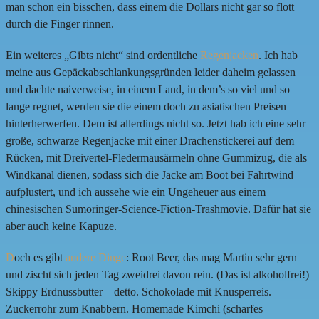
man schon ein bisschen, dass einem die Dollars nicht gar so flott
durch die Finger rinnen.
Ein weiteres „Gibts nicht“ sind ordentliche
Regenjacken
. Ich hab
meine aus Gepäckabschlankungsgründen leider daheim gelassen
und dachte naiverweise, in einem Land, in dem’s so viel und so
lange regnet, werden sie die einem doch zu asiatischen Preisen
hinterherwerfen. Dem ist allerdings nicht so. Jetzt hab ich eine sehr
große, schwarze Regenjacke mit einer Drachenstickerei auf dem
Rücken, mit Dreivertel-Fledermausärmeln ohne Gummizug, die als
Windkanal dienen, sodass sich die Jacke am Boot bei Fahrtwind
aufplustert, und ich aussehe wie ein Ungeheuer aus einem
chinesischen Sumoringer-Science-Fiction-Trashmovie. Dafür hat sie
aber auch keine Kapuze.
D
och es gibt
andere Dinge
: Root Beer, das mag Martin sehr gern
und zischt sich jeden Tag zweidrei davon rein. (Das ist alkoholfrei!)
Skippy Erdnussbutter – detto. Schokolade mit Knusperreis.
Zuckerrohr zum Knabbern. Homemade Kimchi (scharfes