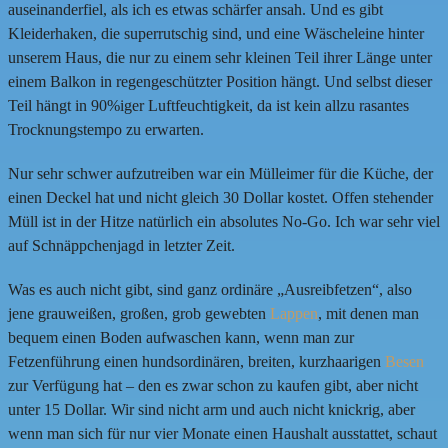
auseinanderfiel, als ich es etwas schärfer ansah. Und es gibt
Kleiderhaken, die superrutschig sind, und eine Wäscheleine hinter
unserem Haus, die nur zu einem sehr kleinen Teil ihrer Länge unter
einem Balkon in regengeschützter Position hängt. Und selbst dieser
Teil hängt in 90%iger Luftfeuchtigkeit, da ist kein allzu rasantes
Trocknungstempo zu erwarten.
Nur sehr schwer aufzutreiben war ein Mülleimer für die Küche, der
einen Deckel hat und nicht gleich 30 Dollar kostet. Offen stehender
Müll ist in der Hitze natürlich ein absolutes No-Go. Ich war sehr viel
auf Schnäppchenjagd in letzter Zeit.
Was es auch nicht gibt, sind ganz ordinäre „Ausreibfetzen“, also
jene grauweißen, großen, grob gewebten
Lappen
, mit denen man
bequem einen Boden aufwaschen kann, wenn man zur
Fetzenführung einen hundsordinären, breiten, kurzhaarigen
Besen
zur Verfügung hat – den es zwar schon zu kaufen gibt, aber nicht
unter 15 Dollar. Wir sind nicht arm und auch nicht knickrig, aber
wenn man sich für nur vier Monate einen Haushalt ausstattet, schaut