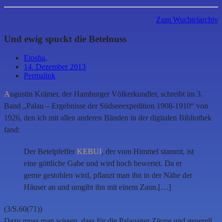
Zum Wuchtelarchiv
Und ewig spuckt die Betelnuss
Etosha
,
14. Dezember 2013
Permalink
A
ugustin Krämer, der Hamburger Völkerkundler, schreibt im 3.
Band „Palau – Ergebnisse der Südseeexpedition 1908-1910“ von
1926, den ich mit allen anderen Bänden in der digitalen Bibliothek
fand:
Der Betelpfeffer
KEBUI
, der vom Himmel stammt, ist
eine göttliche Gabe und wird hoch bewertet. Da er
gerne gestohlen wird, pflanzt man ihn in der Nähe der
Häuser an und umgibt ihn mit einem Zaun.[…]
(3/S.60(71))
Dazu muss man wissen, dass für die Palauaner Zäune und generell