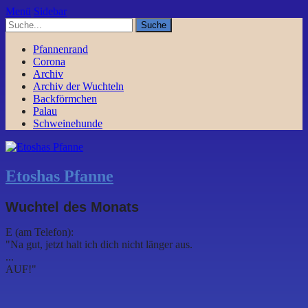
Menü
Sidebar
Pfannenrand
Corona
Archiv
Archiv der Wuchteln
Backförmchen
Palau
Schweinehunde
Etoshas Pfanne
Wuchtel des Monats
E (am Telefon):
"Na gut, jetzt halt ich dich nicht länger aus.
...
AUF!"