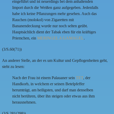
eingeführt und ist neuerdings bei dem anhaltenden
Import durch die Weißen ganz aufgegeben. Jedenfalls
habe ich keine Pflanzungen mehr gesehen. Auch das
Rauchen (molokol) von Zigaretten mit
Bananendeckung wurde nur noch selten geübt.
Hauptsächlich dient der Tabak eben für ein kräftiges
Priemchen, ein
MERINGEL A GAMAGEL
.
(3/S.60(71))
An anderer Stelle, an der es um Kultur und Gepflogenheiten geht,
steht zu lesen:
Nach der Frau ist einem Palauaner sein
TET
, der
Handkorb, in welchem er seinen Betelpfeffer
herumträgt, am heiligsten, und darf man denselben
nicht berühren, über ihn steigen oder etwas aus ihm
herausnehmen.
(3/S.281(298))