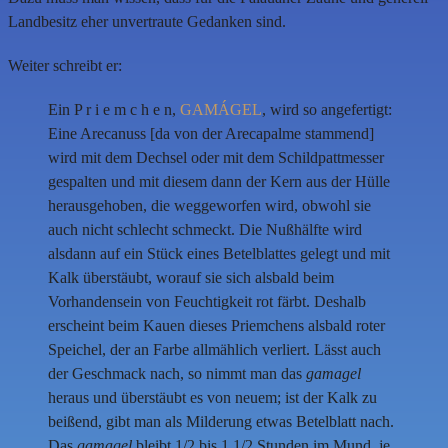
Landbesitz eher unvertraute Gedanken sind.
Weiter schreibt er:
Ein P r i e m c h e n,
GAMÁGEL
, wird so angefertigt:
Eine Arecanuss [da von der Arecapalme stammend]
wird mit dem Dechsel oder mit dem Schildpattmesser
gespalten und mit diesem dann der Kern aus der Hülle
herausgehoben, die weggeworfen wird, obwohl sie
auch nicht schlecht schmeckt. Die Nußhälfte wird
alsdann auf ein Stück eines Betelblattes gelegt und mit
Kalk überstäubt, worauf sie sich alsbald beim
Vorhandensein von Feuchtigkeit rot färbt. Deshalb
erscheint beim Kauen dieses Priemchens alsbald roter
Speichel, der an Farbe allmählich verliert. Lässt auch
der Geschmack nach, so nimmt man das
gamagel
heraus und überstäubt es von neuem; ist der Kalk zu
beißend, gibt man als Milderung etwas Betelblatt nach.
Das
gamagel
bleibt 1/2 bis 1 1/2 Stunden im Mund, je