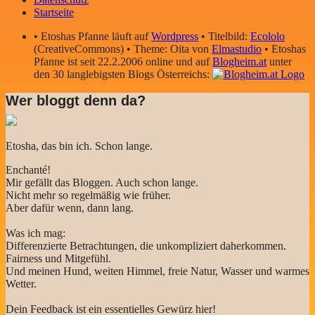
Startseite
• Etoshas Pfanne läuft auf
Wordpress
• Titelbild:
Ecololo
(CreativeCommons) • Theme: Oita von
Elmastudio
• Etoshas
Pfanne ist seit 22.2.2006 online und auf
Blogheim.at
unter
den 30 langlebigsten Blogs Österreichs:
Wer bloggt denn da?
Etosha, das bin ich. Schon lange.
Enchanté!
Mir gefällt das Bloggen. Auch schon lange.
Nicht mehr so regelmäßig wie früher.
Aber dafür wenn, dann lang.
Was ich mag:
Differenzierte Betrachtungen, die unkompliziert daherkommen.
Fairness und Mitgefühl.
Und meinen Hund, weiten Himmel, freie Natur, Wasser und warmes
Wetter.
Dein Feedback ist ein essentielles Gewürz hier!