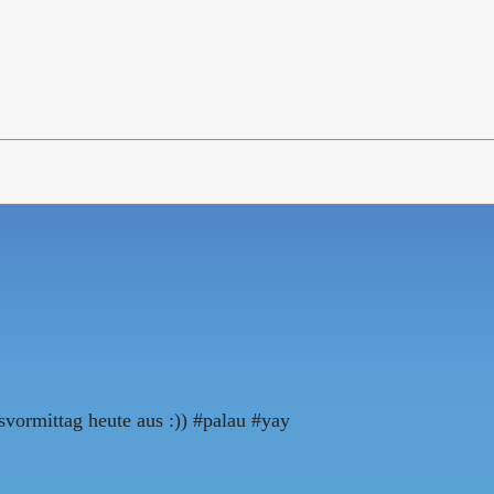
svormittag heute aus :)) #palau #yay