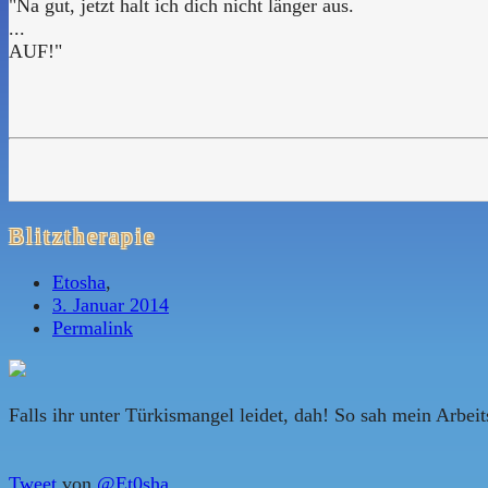
"Na gut, jetzt halt ich dich nicht länger aus.
...
AUF!"
Blitztherapie
Etosha
,
3. Januar 2014
Permalink
Falls ihr unter Türkismangel leidet, dah! So sah mein Arbeit
Tweet
von
@Et0sha