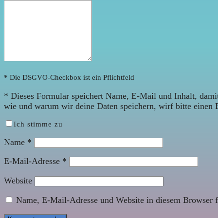
* Die DSGVO-Checkbox ist ein Pflichtfeld
*
Dieses Formular speichert Name, E-Mail und Inhalt, damit
wie und warum wir deine Daten speichern, wirf bitte einen 
Ich stimme zu
Name
*
E-Mail-Adresse
*
Website
Name, E-Mail-Adresse und Website in diesem Browser f