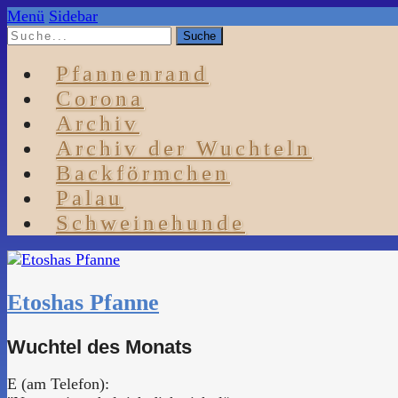
Menü
Sidebar
Pfannenrand
Corona
Archiv
Archiv der Wuchteln
Backförmchen
Palau
Schweinehunde
Etoshas Pfanne
Wuchtel des Monats
E (am Telefon):