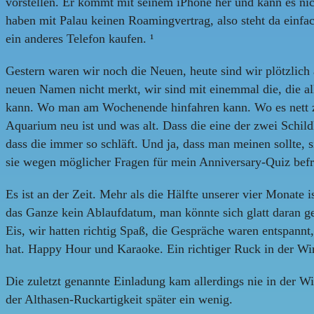
vorstellen. Er kommt mit seinem iPhone her und kann es nic
haben mit Palau keinen Roamingvertrag, also steht da einfa
ein anderes Telefon kaufen. ¹
Gestern waren wir noch die Neuen, heute sind wir plötzlich a
neuen Namen nicht merkt, wir sind mit einemmal die, die a
kann. Wo man am Wochenende hinfahren kann. Wo es nett zu
Aquarium neu ist und was alt. Dass die eine der zwei Schild
dass die immer so schläft. Und ja, dass man meinen sollte, 
sie wegen möglicher Fragen für mein Anniversary-Quiz befr
Es ist an der Zeit. Mehr als die Hälfte unserer vier Monate 
das Ganze kein Ablaufdatum, man könnte sich glatt daran g
Eis, wir hatten richtig Spaß, die Gespräche waren entspannt
hat. Happy Hour und Karaoke. Ein richtiger Ruck in der Wirk
Die zuletzt genannte Einladung kam allerdings nie in der Wi
der Althasen-Ruckartigkeit später ein wenig.