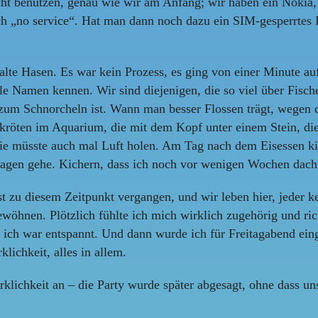
ht benutzen, genau wie wir am Anfang; wir haben ein Nokia, 
ch „no service“. Hat man dann noch dazu ein SIM-gesperrtes 
lte Hasen. Es war kein Prozess, es ging von einer Minute auf 
lle Namen kennen. Wir sind diejenigen, die so viel über Fis
m Schnorcheln ist. Wann man besser Flossen trägt, wegen d
kröten im Aquarium, die mit dem Kopf unter einem Stein, die s
sie müsste auch mal Luft holen. Am Tag nach dem Eisessen kic
agen gehe. Kichern, dass ich noch vor wenigen Wochen dachte,
ist zu diesem Zeitpunkt vergangen, und wir leben hier, jeder k
ewöhnen. Plötzlich fühlte ich mich wirklich zugehörig und r
, ich war entspannt. Und dann wurde ich für Freitagabend ein
lichkeit, alles in allem.
rklichkeit an – die Party wurde später abgesagt, ohne dass uns