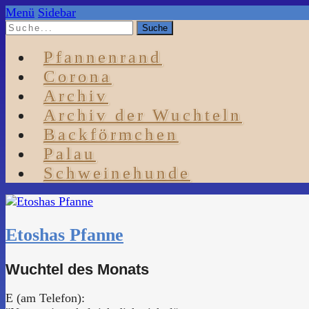
Menü
Sidebar
Pfannenrand
Corona
Archiv
Archiv der Wuchteln
Backförmchen
Palau
Schweinehunde
Etoshas Pfanne
Wuchtel des Monats
E (am Telefon):