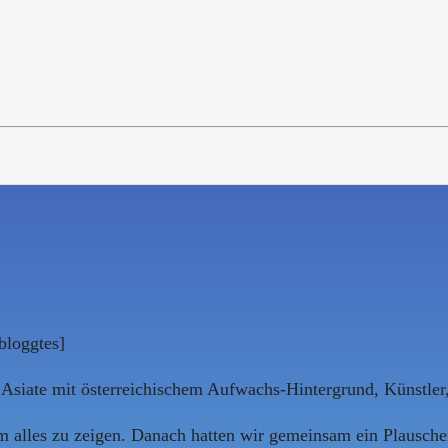
bloggtes]
, Asiate mit österreichischem Aufwachs-Hintergrund, Künstler
 alles zu zeigen. Danach hatten wir gemeinsam ein Plauscher