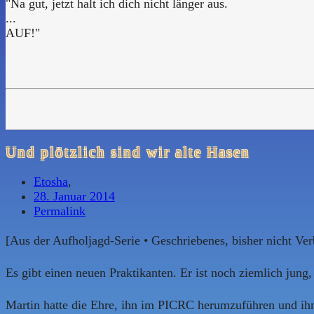
"Na gut, jetzt halt ich dich nicht länger aus.
...
AUF!"
Und plötzlich sind wir alte Hasen
Etosha
,
28. Januar 2014
Permalink
[Aus der Aufholjagd-Serie • Geschriebenes, bisher nicht Ver
Es gibt einen neuen Praktikanten. Er ist noch ziemlich jung
Martin hatte die Ehre, ihn im PICRC herumzuführen und ihm