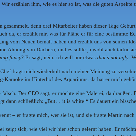
r erzählen ihm, wie es hier so ist, was die guten Aspekte u
gesammelt, denn drei Mitarbeiter haben dieser Tage Geburtst
h da, er erzählt mir, was für Pläne er für eine bestimmte E
ng vom Neuen bemalt haben und erzählt uns von seinen Idee
eine Ahnung von Dächern, und es sollte ja wohl auch taifunsi
ing fancy
? Er sagt, nein, ich will nur etwas
that’s not ugly
. W
r Chef fragt mich wiederholt nach meiner Meinung zu versch
-Karaoke im Hinterhof des Aquariums, da hat er mich gehört.
falsch. Der CEO sagt, er möchte eine Malerei, da draußen. D
 dann schließlich: „But… it is white!“ Es dauert ein bissche
kennt – er fragte mich, wer sie ist, und sie fragte Martin nac
i zeigt sich, wie viel wir hier schon gelernt haben. Er möch