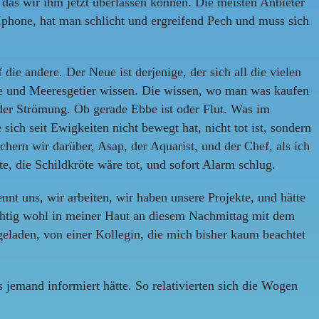
das wir ihm jetzt überlassen können. Die meisten Anbieter
Iphone, hat man schlicht und ergreifend Pech und muss sich
die andere. Der Neue ist derjenige, der sich all die vielen
che und Meeresgetier wissen. Die wissen, wo man was kaufen
er Strömung. Ob gerade Ebbe ist oder Flut. Was im
ich seit Ewigkeiten nicht bewegt hat, nicht tot ist, sondern
hern wir darüber, Asap, der Aquarist, und der Chef, als ich
 die Schildkröte wäre tot, und sofort Alarm schlug.
ennt uns, wir arbeiten, wir haben unsere Projekte, und hätte
ichtig wohl in meiner Haut an diesem Nachmittag mit dem
geladen, von einer Kollegin, die mich bisher kaum beachtet
 jemand informiert hätte. So relativierten sich die Wogen