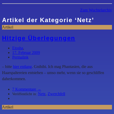
Zum Wuchtelarchiv
Artikel der Kategorie
‘
Netz
’
Artikel
Hitzige Überlegungen
Etosha
,
17. Februar 2009
Permalink
– bitte
hier entlang
. Gnihihi. Ich mag Phantasien, die aus
Haarspaltereien entstehen – umso mehr, wenn sie so geschliffen
daherkommen.
7
Kommentare →
Netz
,
Zwerchfell
Veröffentlicht in:
Artikel