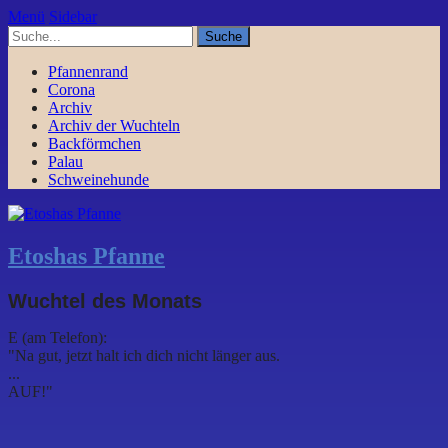
Menü
Sidebar
Pfannenrand
Corona
Archiv
Archiv der Wuchteln
Backförmchen
Palau
Schweinehunde
Etoshas Pfanne
Wuchtel des Monats
E (am Telefon):
"Na gut, jetzt halt ich dich nicht länger aus.
...
AUF!"