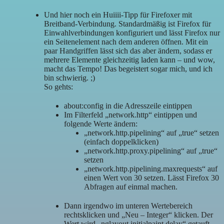
Und hier noch ein Huiiii-Tipp für Firefoxer mit
Breitband-Verbindung. Standardmäßig ist Firefox für
Einwahlverbindungen konfiguriert und lässt Firefox nur
ein Seitenelement nach dem anderen öffnen. Mit ein
paar Handgriffen lässt sich das aber ändern, sodass er
mehrere Elemente gleichzeitig laden kann – und wow,
macht das Tempo! Das begeistert sogar mich, und ich
bin schwierig. ;)
So gehts:
about:config in die Adresszeile eintippen
Im Filterfeld „network.http“ eintippen und
folgende Werte ändern:
„network.http.pipelining“ auf „true“ setzen
(einfach doppelklicken)
„network.http.proxy.pipelining“ auf „true“
setzen
„network.http.pipelining.maxrequests“ auf
einen Wert von 30 setzen. Lässt Firefox 30
Abfragen auf einmal machen.
Dann irgendwo im unteren Wertebereich
rechtsklicken und „Neu – Integer“ klicken. Der
Wert wird „nglayout.initialpaint.delay“ getauft,