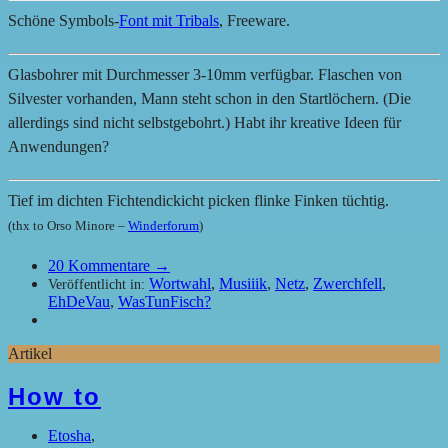
Schöne Symbols-
Font mit Tribals
, Freeware.
Glasbohrer mit Durchmesser 3-10mm verfügbar. Flaschen von
Silvester vorhanden, Mann steht schon in den Startlöchern. (Die
allerdings sind nicht selbstgebohrt.) Habt ihr kreative Ideen für
Anwendungen?
Tief im dichten Fichtendickicht picken flinke Finken tüchtig.
(thx to Orso Minore –
Winderforum
)
20
Kommentare →
Wortwahl
,
Musiiik
,
Netz
,
Zwerchfell
,
Veröffentlicht in:
EhDeVau
,
WasTunFisch?
Artikel
How to
Etosha
,