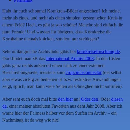
Permalink
Habt ihr euch schonmal Kornkreis-Bilder angesehen? Ich meine,
mehr als eines, und mehr als einen simplen, gestempelten Kreis in
einem Feld? Hach, es gibt ja soo schöne! Manche sind einfach die
pure Freude! Und wusstet Ihr übrigens, dass Kornkreise die
Kornhalme niemals knicken, sondern nur verbiegen?
Sehr umfangreiche Archivlinks gibts bei
kornkreiseforschung.de
.
Dort findet man zB das
International-Archiv 2008
. In den Listen
gibts ganz rechts außen oft einen Link zu einer externen
Beschreibungsseite, meistens zum
cropcircleconnector
(der selbst
aber etwas zickig zu bedienen ist bzw. restriktive Anwandlungen
zeigt, sprich, man kann viele Seiten als Ohneglied nicht aufrufen).
Aber seht euch doch mal bitte
den hier
an!
Oder den
! Oder
diesen
da
, einer meiner absoluten Favoriten aus dem Jahr 2008. Aber ich
warne hier der Fairness halber vor dem Surfen im Archiv – ein
Nachmittag ist da weg wie nix!