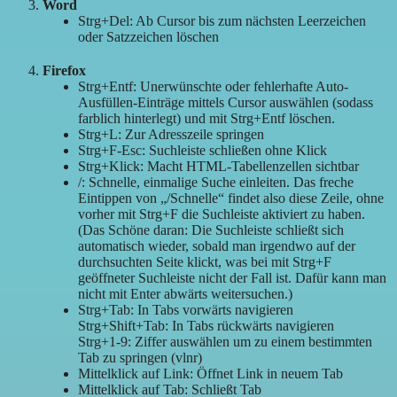
Word
Strg+Del: Ab Cursor bis zum nächsten Leerzeichen
oder Satzzeichen löschen
Firefox
Strg+Entf: Unerwünschte oder fehlerhafte Auto-
Ausfüllen-Einträge mittels Cursor auswählen (sodass
farblich hinterlegt) und mit Strg+Entf löschen.
Strg+L: Zur Adresszeile springen
Strg+F-Esc: Suchleiste schließen ohne Klick
Strg+Klick: Macht HTML-Tabellenzellen sichtbar
/: Schnelle, einmalige Suche einleiten. Das freche
Eintippen von „/Schnelle“ findet also diese Zeile, ohne
vorher mit Strg+F die Suchleiste aktiviert zu haben.
(Das Schöne daran: Die Suchleiste schließt sich
automatisch wieder, sobald man irgendwo auf der
durchsuchten Seite klickt, was bei mit Strg+F
geöffneter Suchleiste nicht der Fall ist. Dafür kann man
nicht mit Enter abwärts weitersuchen.)
Strg+Tab: In Tabs vorwärts navigieren
Strg+Shift+Tab: In Tabs rückwärts navigieren
Strg+1-9: Ziffer auswählen um zu einem bestimmten
Tab zu springen (vlnr)
Mittelklick auf Link: Öffnet Link in neuem Tab
Mittelklick auf Tab: Schließt Tab