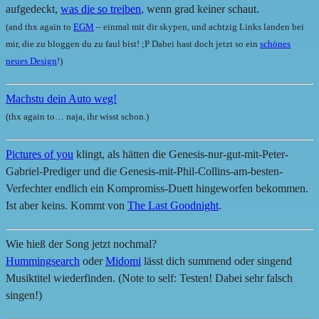
aufgedeckt,
was die so treiben
, wenn grad keiner schaut.
(and thx again to
EGM
– einmal mit dir skypen, und achtzig Links landen bei
mir, die zu bloggen du zu faul bist! ;P Dabei hast doch jetzt so ein
schönes
neues Design
!)
Machstu dein Auto weg!
(thx again to… naja, ihr wisst schon.)
Pictures of you
klingt, als hätten die Genesis-nur-gut-mit-Peter-
Gabriel-Prediger und die Genesis-mit-Phil-Collins-am-besten-
Verfechter endlich ein Kompromiss-Duett hingeworfen bekommen.
Ist aber keins. Kommt von
The Last Goodnight
.
Wie hieß der Song jetzt nochmal?
Hummingsearch
oder
Midomi
lässt dich summend oder singend
Musiktitel wiederfinden. (Note to self: Testen! Dabei sehr falsch
singen!)