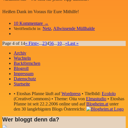
Heißen Dank im Voraus für Eure Mithilfe!
10
Kommentare →
Netz
,
Allwissende Müllhalde
Veröffentlicht in:
Page 4 of 14
« First
«
...
2
3
4
5
6
...
10
...
»
Last »
Archiv
Wuchteln
Backförmchen
Blogroll
Impressum
Datenschutz
Startseite
• Etoshas Pfanne läuft auf
Wordpress
• Titelbild:
Ecololo
(CreativeCommons) • Theme: Oita von
Elmastudio
• Etoshas
Pfanne ist seit 22.2.2006 online und auf
Blogheim.at
unter
den 30 langlebigsten Blogs Österreichs:
Wer bloggt denn da?