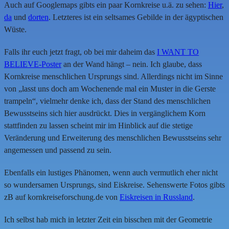
Auch auf Googlemaps gibts ein paar Kornkreise u.ä. zu sehen:
Hier
,
da
und
dorten
. Letzteres ist ein seltsames Gebilde in der ägyptischen
Wüste.
Falls ihr euch jetzt fragt, ob bei mir daheim das
I WANT TO
BELIEVE-Poster
an der Wand hängt – nein. Ich glaube, dass
Kornkreise menschlichen Ursprungs sind. Allerdings nicht im Sinne
von „lasst uns doch am Wochenende mal ein Muster in die Gerste
trampeln“, vielmehr denke ich, dass der Stand des menschlichen
Bewusstseins sich hier ausdrückt. Dies in vergänglichem Korn
stattfinden zu lassen scheint mir im Hinblick auf die stetige
Veränderung und Erweiterung des menschlichen Bewusstseins sehr
angemessen und passend zu sein.
Ebenfalls ein lustiges Phänomen, wenn auch vermutlich eher nicht
so wundersamen Ursprungs, sind Eiskreise. Sehenswerte Fotos gibts
zB auf kornkreiseforschung.de von
Eiskreisen in Russland
.
Ich selbst hab mich in letzter Zeit ein bisschen mit der Geometrie