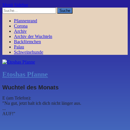
Menü
Sidebar
Pfannenrand
Corona
Archiv
Archiv der Wuchteln
Backförmchen
Palau
Schweinehunde
Etoshas Pfanne
Wuchtel des Monats
E (am Telefon):
"Na gut, jetzt halt ich dich nicht länger aus.
...
AUF!"