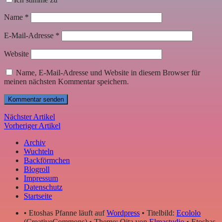
Name
*
E-Mail-Adresse
*
Website
Name, E-Mail-Adresse und Website in diesem Browser für
meinen nächsten Kommentar speichern.
Nächster Artikel
Vorheriger Artikel
Archiv
Wuchteln
Backförmchen
Blogroll
Impressum
Datenschutz
Startseite
• Etoshas Pfanne läuft auf
Wordpress
• Titelbild:
Ecololo
(CreativeCommons) • Theme: Oita von
Elmastudio
• Etoshas