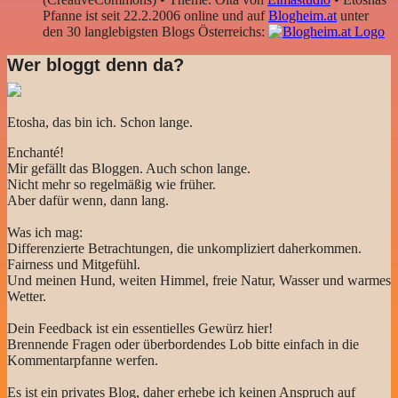
Pfanne ist seit 22.2.2006 online und auf
Blogheim.at
unter
den 30 langlebigsten Blogs Österreichs:
Wer bloggt denn da?
Etosha, das bin ich. Schon lange.
Enchanté!
Mir gefällt das Bloggen. Auch schon lange.
Nicht mehr so regelmäßig wie früher.
Aber dafür wenn, dann lang.
Was ich mag:
Differenzierte Betrachtungen, die unkompliziert daherkommen.
Fairness und Mitgefühl.
Und meinen Hund, weiten Himmel, freie Natur, Wasser und warmes
Wetter.
Dein Feedback ist ein essentielles Gewürz hier!
Brennende Fragen oder überbordendes Lob bitte einfach in die
Kommentarpfanne werfen.
Es ist ein privates Blog, daher erhebe ich keinen Anspruch auf