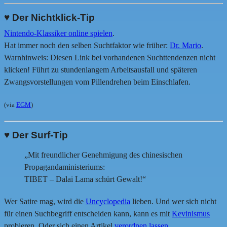
♥ Der Nichtklick-Tip
Nintendo-Klassiker online spielen
.
Hat immer noch den selben Suchtfaktor wie früher:
Dr. Mario
.
Warnhinweis: Diesen Link bei vorhandenen Suchttendenzen nicht
klicken! Führt zu stundenlangem Arbeitsausfall und späteren
Zwangsvorstellungen vom Pillendrehen beim Einschlafen.
(via
EGM
)
♥ Der Surf-Tip
„Mit freundlicher Genehmigung des chinesischen
Propagandaministeriums:
TIBET – Dalai Lama schürt Gewalt!“
Wer Satire mag, wird die
Uncyclopedia
lieben. Und wer sich nicht
für einen Suchbegriff entscheiden kann, kann es mit
Kevinismus
probieren. Oder sich einen Artikel
verordnen lassen
.