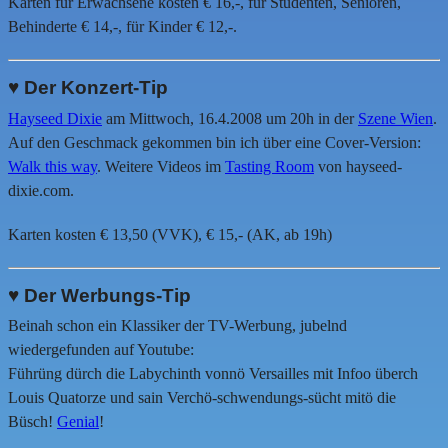
Karten für Erwachsene kosten € 16,-, für Studenten, Senioren,
Behinderte € 14,-, für Kinder € 12,-.
♥ Der Konzert-Tip
Hayseed Dixie
am Mittwoch, 16.4.2008 um 20h in der
Szene Wien
.
Auf den Geschmack gekommen bin ich über eine Cover-Version:
Walk this way
. Weitere Videos im
Tasting Room
von hayseed-
dixie.com.
Karten kosten € 13,50 (VVK), € 15,- (AK, ab 19h)
♥ Der Werbungs-Tip
Beinah schon ein Klassiker der TV-Werbung, jubelnd
wiedergefunden auf Youtube:
Führüng dürch die Labychinth vonnö Versailles mit Infoo überch
Louis Quatorze und sain Verchö-schwendungs-sücht mitö die
Büsch!
Genial
!