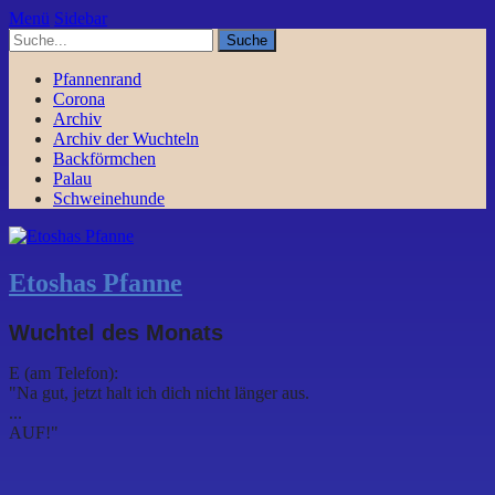
Menü
Sidebar
Pfannenrand
Corona
Archiv
Archiv der Wuchteln
Backförmchen
Palau
Schweinehunde
Etoshas Pfanne
Wuchtel des Monats
E (am Telefon):
"Na gut, jetzt halt ich dich nicht länger aus.
...
AUF!"