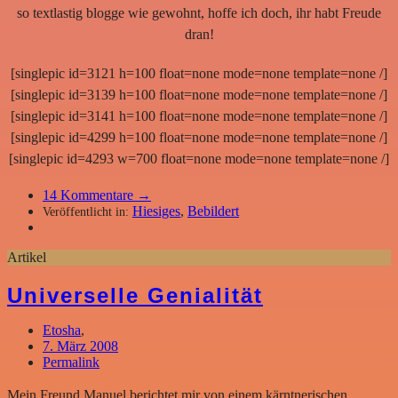
so textlastig blogge wie gewohnt, hoffe ich doch, ihr habt Freude
dran!
[singlepic id=3121 h=100 float=none mode=none template=none /]
[singlepic id=3139 h=100 float=none mode=none template=none /]
[singlepic id=3141 h=100 float=none mode=none template=none /]
[singlepic id=4299 h=100 float=none mode=none template=none /]
[singlepic id=4293 w=700 float=none mode=none template=none /]
14
Kommentare →
Hiesiges
,
Bebildert
Veröffentlicht in:
Artikel
Universelle Genialität
Etosha
,
7. März 2008
Permalink
Mein Freund Manuel berichtet mir von einem kärntnerischen