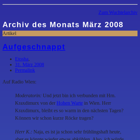
Zum Wuchtelarchiv
Archiv des Monats
März 2008
Artikel
Aufgeschnappt
Etosha
,
31. März 2008
Permalink
Auf Radio Wien:
Moderatorin:
Und jetzt bin ich verbunden mit Hrn.
Kraxdimurx von der
Hohen Warte
in Wien. Herr
Kraxdimurx, bleibt es so warm in den nächsten Tagen?
Können wir schon kurze Röcke tragen?
Herr K.:
Naja, es ist ja schon sehr frühlingshaft heute,
aber es könnte wieder etwas abkühlen. Also,
ich
würde