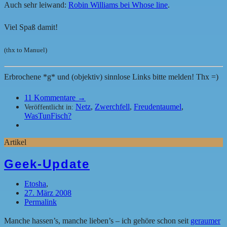
Auch sehr leiwand:
Robin Williams bei Whose line
.
Viel Spaß damit!
(thx to Manuel)
Erbrochene *g* und (objektiv) sinnlose Links bitte melden! Thx =)
11
Kommentare →
Netz
,
Zwerchfell
,
Freudentaumel
,
Veröffentlicht in:
WasTunFisch?
Artikel
Geek-Update
Etosha
,
27. März 2008
Permalink
Manche hassen’s, manche lieben’s – ich gehöre schon seit
geraumer