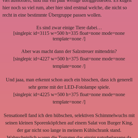
viel aussortiert, sind nur ein paar wenige übriggeblieben. Es kugelt
hier noch so viel rum, aber hier sind erstmal welche, die nicht so
recht in eine bestimmte Übergruppe passen wollen.
Es sind zwar einige Tiere dabei…
[singlepic id=3115 w=500 h=335 float=none mode=none
template=none /]
Aber was macht dann der Salzstreuer mittendrin?
[singlepic id=4227 w=500 h=375 float=none mode=none
template=none /]
Und jaaa, man erkennt schon auch ein bisschen, dass ich generell
sehr gerne mit der LED-Fotolampe spiele.
[singlepic id=4225 w=500 h=375 float=none mode=none
template=none /]
Sensationell fand ich den hübschen, selektiven Schimmelwuchs mit
seinen kleinen Sporenköpfchen auf einem Salat von Burger King,
der gar nicht soo lange in meinem Kühlschrank stand.
Wahrscheinlich waren die Tomaten das einzig naturbelassene da