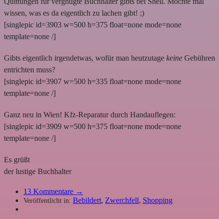
Quittungen für vergnügte Buchhalter gibts bei Shell. Möchte mal
wissen, was es da eigentlich zu lachen gibt! ;)
[singlepic id=3903 w=500 h=375 float=none mode=none
template=none /]
Gibts eigentlich irgendetwas, wofür man heutzutage
keine
Gebühren
entrichten muss?
[singlepic id=3907 w=500 h=335 float=none mode=none
template=none /]
Ganz neu in Wien! Kfz-Reparatur durch Handauflegen:
[singlepic id=3909 w=500 h=375 float=none mode=none
template=none /]
Es grüßt
der lustige Buchhalter
13
Kommentare →
Bebildert
,
Zwerchfell
,
Shopping
Veröffentlicht in: