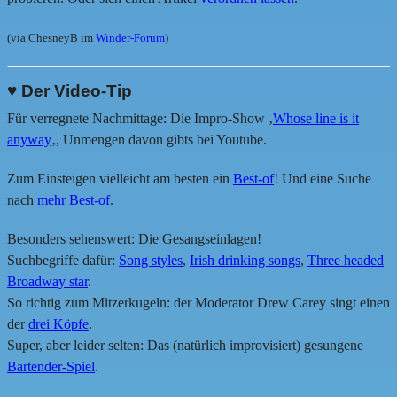
(via ChesneyB im
Winder-Forum
)
♥ Der Video-Tip
Für verregnete Nachmittage: Die Impro-Show ‚
Whose line is it
anyway
‚, Unmengen davon gibts bei Youtube.
Zum Einsteigen vielleicht am besten ein
Best-of
! Und eine Suche
nach
mehr Best-of
.
Besonders sehenswert: Die Gesangseinlagen!
Suchbegriffe dafür:
Song styles
,
Irish drinking songs
,
Three headed
Broadway star
.
So richtig zum Mitzerkugeln: der Moderator Drew Carey singt einen
der
drei Köpfe
.
Super, aber leider selten: Das (natürlich improvisiert) gesungene
Bartender-Spiel
.