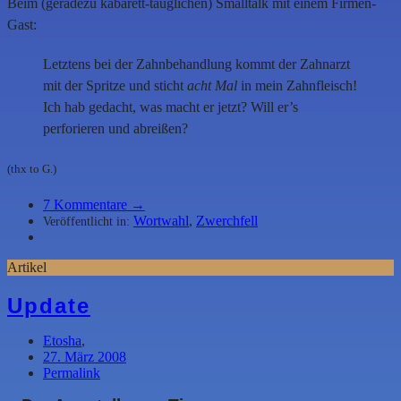
Beim (geradezu kabarett-tauglichen) Smalltalk mit einem Firmen-
Gast:
Letztens bei der Zahnbehandlung kommt der Zahnarzt
mit der Spritze und sticht
acht Mal
in mein Zahnfleisch!
Ich hab gedacht, was macht er jetzt? Will er’s
perforieren und abreißen?
(thx to G.)
7
Kommentare →
Wortwahl
,
Zwerchfell
Veröffentlicht in:
Artikel
Update
Etosha
,
27. März 2008
Permalink