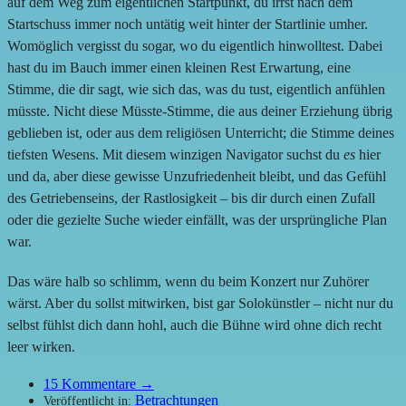
auf dem Weg zum eigentlichen Startpunkt, du irrst nach dem
Startschuss immer noch untätig weit hinter der Startlinie umher.
Womöglich vergisst du sogar, wo du eigentlich hinwolltest. Dabei
hast du im Bauch immer einen kleinen Rest Erwartung, eine
Stimme, die dir sagt, wie sich das, was du tust, eigentlich anfühlen
müsste. Nicht diese Müsste-Stimme, die aus deiner Erziehung übrig
geblieben ist, oder aus dem religiösen Unterricht; die Stimme deines
tiefsten Wesens. Mit diesem winzigen Navigator suchst du
es
hier
und da, aber diese gewisse Unzufriedenheit bleibt, und das Gefühl
des Getriebenseins, der Rastlosigkeit – bis dir durch einen Zufall
oder die gezielte Suche wieder einfällt, was der ursprüngliche Plan
war.
Das wäre halb so schlimm, wenn du beim Konzert nur Zuhörer
wärst. Aber du sollst mitwirken, bist gar Solokünstler – nicht nur du
selbst fühlst dich dann hohl, auch die Bühne wird ohne dich recht
leer wirken.
15
Kommentare →
Betrachtungen
Veröffentlicht in: