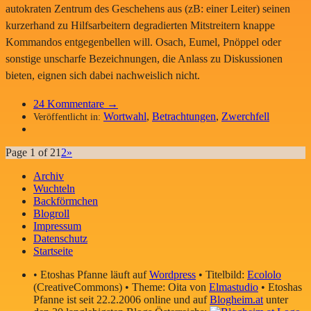
autokraten Zentrum des Geschehens aus (zB: einer Leiter) seinen
kurzerhand zu Hilfsarbeitern degradierten Mitstreitern knappe
Kommandos entgegenbellen will. Osach, Eumel, Pnöppel oder
sonstige unscharfe Bezeichnungen, die Anlass zu Diskussionen
bieten, eignen sich dabei nachweislich nicht.
24
Kommentare →
Wortwahl
,
Betrachtungen
,
Zwerchfell
Veröffentlicht in:
Page 1 of 2
1
2
»
Archiv
Wuchteln
Backförmchen
Blogroll
Impressum
Datenschutz
Startseite
• Etoshas Pfanne läuft auf
Wordpress
• Titelbild:
Ecololo
(CreativeCommons) • Theme: Oita von
Elmastudio
• Etoshas
Pfanne ist seit 22.2.2006 online und auf
Blogheim.at
unter