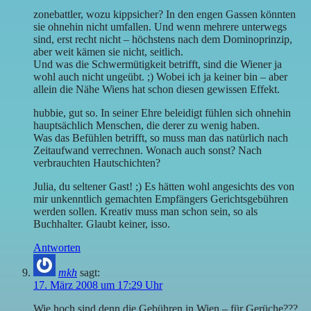
zonebattler, wozu kippsicher? In den engen Gassen könnten
sie ohnehin nicht umfallen. Und wenn mehrere unterwegs
sind, erst recht nicht – höchstens nach dem Dominoprinzip,
aber weit kämen sie nicht, seitlich.
Und was die Schwermütigkeit betrifft, sind die Wiener ja
wohl auch nicht ungeübt. ;) Wobei ich ja keiner bin – aber
allein die Nähe Wiens hat schon diesen gewissen Effekt.
hubbie, gut so. In seiner Ehre beleidigt fühlen sich ohnehin
hauptsächlich Menschen, die derer zu wenig haben.
Was das Befühlen betrifft, so muss man das natürlich nach
Zeitaufwand verrechnen. Wonach auch sonst? Nach
verbrauchten Hautschichten?
Julia, du seltener Gast! ;) Es hätten wohl angesichts des von
mir unkenntlich gemachten Empfängers Gerichtsgebühren
werden sollen. Kreativ muss man schon sein, so als
Buchhalter. Glaubt keiner, isso.
Antworten
mkh
sagt:
17. März 2008 um 17:29 Uhr
Wie hoch sind denn die Gebühren in Wien – für Gerüche???