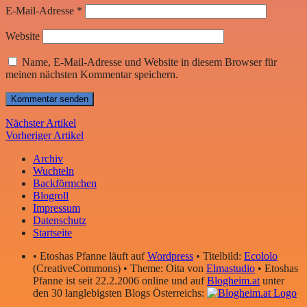
E-Mail-Adresse
*
Website
Name, E-Mail-Adresse und Website in diesem Browser für
meinen nächsten Kommentar speichern.
Nächster Artikel
Vorheriger Artikel
Archiv
Wuchteln
Backförmchen
Blogroll
Impressum
Datenschutz
Startseite
• Etoshas Pfanne läuft auf
Wordpress
• Titelbild:
Ecololo
(CreativeCommons) • Theme: Oita von
Elmastudio
• Etoshas
Pfanne ist seit 22.2.2006 online und auf
Blogheim.at
unter
den 30 langlebigsten Blogs Österreichs: