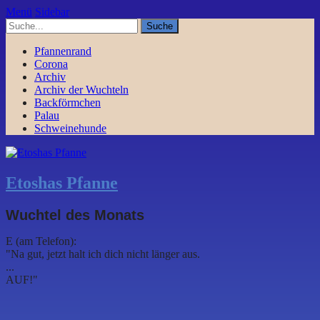
Menü
Sidebar
Pfannenrand
Corona
Archiv
Archiv der Wuchteln
Backförmchen
Palau
Schweinehunde
Etoshas Pfanne
Wuchtel des Monats
E (am Telefon):
"Na gut, jetzt halt ich dich nicht länger aus.
...
AUF!"