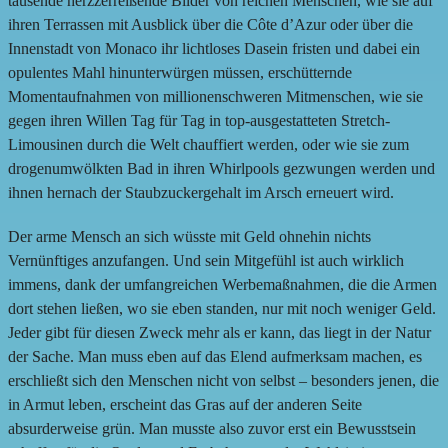
tausende herzzerreißende Bilder von reichen Menschen, wie sie auf
ihren Terrassen mit Ausblick über die Côte d’Azur oder über die
Innenstadt von Monaco ihr lichtloses Dasein fristen und dabei ein
opulentes Mahl hinunterwürgen müssen, erschütternde
Momentaufnahmen von millionenschweren Mitmenschen, wie sie
gegen ihren Willen Tag für Tag in top-ausgestatteten Stretch-
Limousinen durch die Welt chauffiert werden, oder wie sie zum
drogenumwölkten Bad in ihren Whirlpools gezwungen werden und
ihnen hernach der Staubzuckergehalt im Arsch erneuert wird.
Der arme Mensch an sich wüsste mit Geld ohnehin nichts
Vernünftiges anzufangen. Und sein Mitgefühl ist auch wirklich
immens, dank der umfangreichen Werbemaßnahmen, die die Armen
dort stehen ließen, wo sie eben standen, nur mit noch weniger Geld.
Jeder gibt für diesen Zweck mehr als er kann, das liegt in der Natur
der Sache. Man muss eben auf das Elend aufmerksam machen, es
erschließt sich den Menschen nicht von selbst – besonders jenen, die
in Armut leben, erscheint das Gras auf der anderen Seite
absurderweise grün. Man musste also zuvor erst ein Bewusstsein