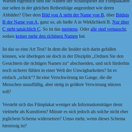
Warum eigentlich sind die Namen der Schauspieler auf Filmplakaten
nur selten in der gleichen Reihenfolge angeordnet wie deren
Abbilder? Über dem
Bild von A steht der Name von B
, über
Bildnis
B der Name von A
, ganz so, als hieße A in Wirklichkeit B.
Nur über
C steht tatsächlich C
. So ist das
meistens
. Oder
alle sind vertauscht
,
sodass
keiner mehr den richtigen Namen
hat.
Ist das so eine Art Test? In dem die Insider sich darin gefallen
können, wie überlegen sie doch in der Disziplin „Ordnen Sie den
Gesichtern die richtigen Namen zu“ abschneiden, und sich fürderhin
noch sicherer fühlen in einer Welt der Unwägbarkeiten? Ist es
einfach „schick“? Ist eine Verschwörung im Gange, die die
Menschen unauffällig, aber stetig in größere Verwirrung stürzen
soll?
Versteht sich das Filmplakat weniger als Informationsträger denn
vielmehr als Kunstform? Müsste es sich jedoch als solche nicht eher
jeglichem Schema widersetzen? Umso mehr, wenn dieses Schema
hirnrissig ist?