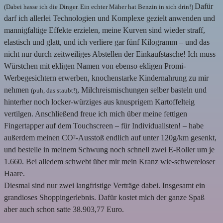
Dafür
(Dabei hasse ich die Dinger. Ein echter Mäher hat Benzin in sich drin!)
darf ich allerlei Technologien und Komplexe gezielt anwenden und
mannigfaltige Effekte erzielen, meine Kurven sind wieder straff,
elastisch und glatt, und ich verliere gar fünf Kilogramm – und das
nicht nur durch zeitweiliges Abstellen der Einkaufstasche! Ich muss
Würstchen mit ekligen Namen von ebenso ekligen Promi-
Werbegesichtern erwerben, knochenstarke Kindernahrung zu mir
nehmen
, Milchreismischungen selber basteln und
(puh, das staubt!)
hinterher noch locker-würziges aus knusprigem Kartoffelteig
vertilgen. Anschließend freue ich mich über meine fettigen
Fingertapper auf dem Touchscreen – für Individualisten! – habe
außerdem meinen CO²-Ausstoß endlich auf unter 120g/km gesenkt,
und bestelle in meinem Schwung noch schnell zwei E-Roller um je
1.660. Bei alledem schwebt über mir mein Kranz wie-schwereloser
Haare.
Diesmal sind nur zwei langfristige Verträge dabei. Insgesamt ein
grandioses Shoppingerlebnis. Dafür kostet mich der ganze Spaß
aber auch schon satte 38.903,77 Euro.