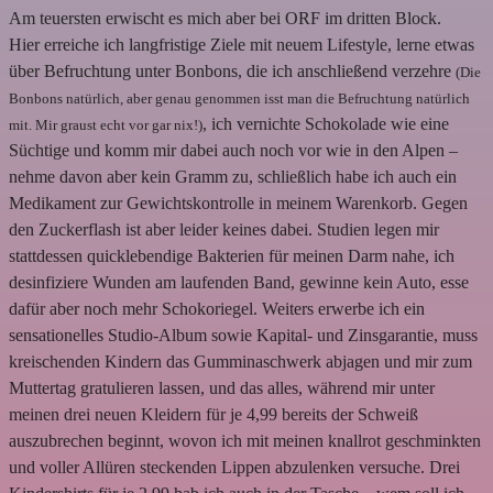
Am teuersten erwischt es mich aber bei ORF im dritten Block.
Hier erreiche ich langfristige Ziele mit neuem Lifestyle, lerne etwas
über Befruchtung unter Bonbons, die ich anschließend verzehre
(Die
Bonbons natürlich, aber genau genommen isst man die Befruchtung natürlich
, ich vernichte Schokolade wie eine
mit. Mir graust echt vor gar nix!)
Süchtige und komm mir dabei auch noch vor wie in den Alpen –
nehme davon aber kein Gramm zu, schließlich habe ich auch ein
Medikament zur Gewichtskontrolle in meinem Warenkorb. Gegen
den Zuckerflash ist aber leider keines dabei. Studien legen mir
stattdessen quicklebendige Bakterien für meinen Darm nahe, ich
desinfiziere Wunden am laufenden Band, gewinne kein Auto, esse
dafür aber noch mehr Schokoriegel. Weiters erwerbe ich ein
sensationelles Studio-Album sowie Kapital- und Zinsgarantie, muss
kreischenden Kindern das Gumminaschwerk abjagen und mir zum
Muttertag gratulieren lassen, und das alles, während mir unter
meinen drei neuen Kleidern für je 4,99 bereits der Schweiß
auszubrechen beginnt, wovon ich mit meinen knallrot geschminkten
und voller Allüren steckenden Lippen abzulenken versuche. Drei