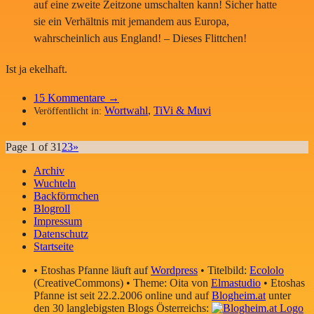
auf eine zweite Zeitzone umschalten kann! Sicher hatte
sie ein Verhältnis mit jemandem aus Europa,
wahrscheinlich aus England! – Dieses Flittchen!
Ist ja ekelhaft.
15
Kommentare →
Wortwahl
,
TiVi & Muvi
Veröffentlicht in:
Page 1 of 3
1
2
3
»
Archiv
Wuchteln
Backförmchen
Blogroll
Impressum
Datenschutz
Startseite
• Etoshas Pfanne läuft auf
Wordpress
• Titelbild:
Ecololo
(CreativeCommons) • Theme: Oita von
Elmastudio
• Etoshas
Pfanne ist seit 22.2.2006 online und auf
Blogheim.at
unter
den 30 langlebigsten Blogs Österreichs: