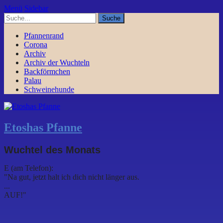
Menü
Sidebar
Pfannenrand
Corona
Archiv
Archiv der Wuchteln
Backförmchen
Palau
Schweinehunde
Etoshas Pfanne
Wuchtel des Monats
E (am Telefon):
"Na gut, jetzt halt ich dich nicht länger aus.
...
AUF!"