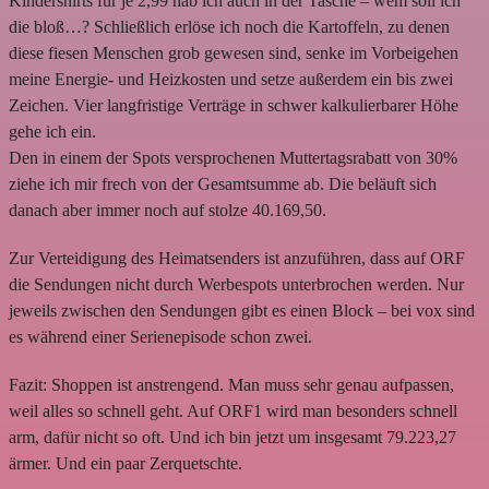
Kindershirts für je 2,99 hab ich auch in der Tasche – wem soll ich
die bloß…? Schließlich erlöse ich noch die Kartoffeln, zu denen
diese fiesen Menschen grob gewesen sind, senke im Vorbeigehen
meine Energie- und Heizkosten und setze außerdem ein bis zwei
Zeichen. Vier langfristige Verträge in schwer kalkulierbarer Höhe
gehe ich ein.
Den in einem der Spots versprochenen Muttertagsrabatt von 30%
ziehe ich mir frech von der Gesamtsumme ab. Die beläuft sich
danach aber immer noch auf stolze 40.169,50.
Zur Verteidigung des Heimatsenders ist anzuführen, dass auf ORF
die Sendungen nicht durch Werbespots unterbrochen werden. Nur
jeweils zwischen den Sendungen gibt es einen Block – bei vox sind
es während einer Serienepisode schon zwei.
Fazit: Shoppen ist anstrengend. Man muss sehr genau aufpassen,
weil alles so schnell geht. Auf ORF1 wird man besonders schnell
arm, dafür nicht so oft. Und ich bin jetzt um insgesamt 79.223,27
ärmer. Und ein paar Zerquetschte.