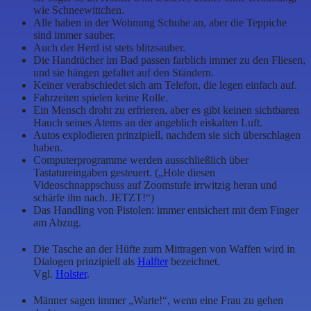
wie Schneewittchen.
Alle haben in der Wohnung Schuhe an, aber die Teppiche
sind immer sauber.
Auch der Herd ist stets blitzsauber.
Die Handtücher im Bad passen farblich immer zu den Fliesen,
und sie hängen gefaltet auf den Ständern.
Keiner verabschiedet sich am Telefon, die legen einfach auf.
Fahrzeiten spielen keine Rolle.
Ein Mensch droht zu erfrieren, aber es gibt keinen sichtbaren
Hauch seines Atems an der angeblich eiskalten Luft.
Autos explodieren prinzipiell, nachdem sie sich überschlagen
haben.
Computerprogramme werden ausschließlich über
Tastatureingaben gesteuert. („Hole diesen
Videoschnappschuss auf Zoomstufe irrwitzig heran und
schärfe ihn nach. JETZT!“)
Das Handling von Pistolen: immer entsichert mit dem Finger
am Abzug.
Die Tasche an der Hüfte zum Mittragen von Waffen wird in
Dialogen prinzipiell als
Halfter
bezeichnet.
Vgl.
Holster
.
Männer sagen immer „Warte!“, wenn eine Frau zu gehen