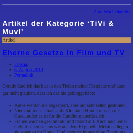
Zum Wuchtelarchiv
Artikel der Kategorie
‘
TiVi &
Muvi
’
Artikel
Eherne Gesetze in Film und TV
Etosha
,
6. August 2010
Permalink
Gerade fand ich das hier in den Tiefen meiner Festplatte und kann
gar nicht glauben, dass ich das nie gebloggt habe:
Autos werden nie abgesperrt, aber nur sehr selten gestohlen.
Niemand muss jemals aufs Klo, auch Hunde müssen nie
Gassi, außer es ist für die Handlung unerlässlich.
Frauen wachen geschminkt und frisiert auf. Auch nach einer
Geburt sehen sie aus wie aus dem Ei gepellt. Meistens liegen
sie sogar so im Koma. Und letzteres immer ohne Beatmung,