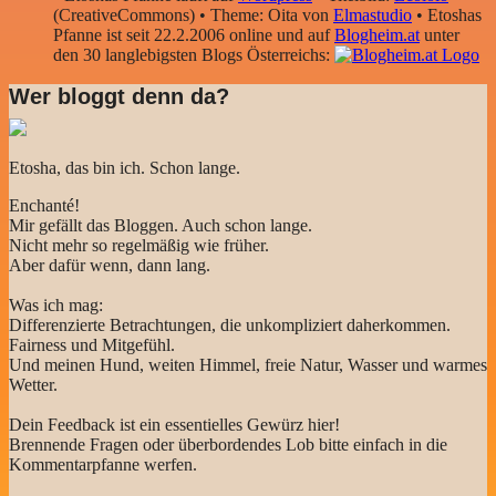
(CreativeCommons) • Theme: Oita von
Elmastudio
• Etoshas
Pfanne ist seit 22.2.2006 online und auf
Blogheim.at
unter
den 30 langlebigsten Blogs Österreichs:
Wer bloggt denn da?
Etosha, das bin ich. Schon lange.
Enchanté!
Mir gefällt das Bloggen. Auch schon lange.
Nicht mehr so regelmäßig wie früher.
Aber dafür wenn, dann lang.
Was ich mag:
Differenzierte Betrachtungen, die unkompliziert daherkommen.
Fairness und Mitgefühl.
Und meinen Hund, weiten Himmel, freie Natur, Wasser und warmes
Wetter.
Dein Feedback ist ein essentielles Gewürz hier!
Brennende Fragen oder überbordendes Lob bitte einfach in die
Kommentarpfanne werfen.