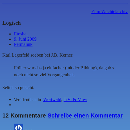
Zum Wuchtelarchiv
Logisch
Etosha
,
9. Juni 2009
Permalink
Karl Lagerfeld soeben bei J.B. Kerner:
Früher war das ja einfacher (mit der Bildung), da gab’s
noch nicht so viel Vergangenheit.
Selten so gelacht.
Wortwahl
,
TiVi & Muvi
Veröffentlicht in:
12 Kommentare
Schreibe einen Kommentar