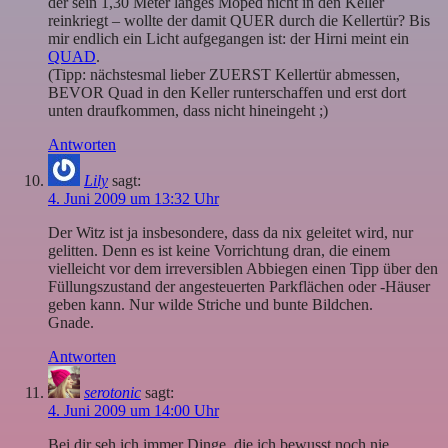
der sein 1,30 Meter langes Moped nicht in den Keller
reinkriegt – wollte der damit QUER durch die Kellertür? Bis
mir endlich ein Licht aufgegangen ist: der Hirni meint ein
QUAD
.
(Tipp: nächstesmal lieber ZUERST Kellertür abmessen,
BEVOR Quad in den Keller runterschaffen und erst dort
unten draufkommen, dass nicht hineingeht ;)
Antworten
Lily
sagt:
4. Juni 2009 um 13:32 Uhr
Der Witz ist ja insbesondere, dass da nix geleitet wird, nur
gelitten. Denn es ist keine Vorrichtung dran, die einem
vielleicht vor dem irreversiblen Abbiegen einen Tipp über den
Füllungszustand der angesteuerten Parkflächen oder -Häuser
geben kann. Nur wilde Striche und bunte Bildchen.
Gnade.
Antworten
serotonic
sagt:
4. Juni 2009 um 14:00 Uhr
Bei dir seh ich immer Dinge, die ich bewusst noch nie