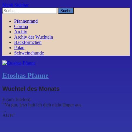
Menü
Sidebar
Pfannenrand
Corona
Archiv
Archiv der Wuchteln
Backförmchen
Palau
Schweinehunde
Etoshas Pfanne
Wuchtel des Monats
E (am Telefon):
"Na gut, jetzt halt ich dich nicht länger aus.
...
AUF!"