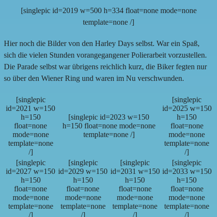
[singlepic id=2019 w=500 h=334 float=none mode=none
template=none /]
Hier noch die Bilder von den Harley Days selbst. War ein Spaß,
sich die vielen Stunden vorangegangener Polierarbeit vorzustellen.
Die Parade selbst war übrigens reichlich kurz, die Biker fegten nur
so über den Wiener Ring und waren im Nu verschwunden.
[singlepic
[singlepic
id=2021 w=150
id=2025 w=150
h=150
[singlepic id=2023 w=150
h=150
float=none
h=150 float=none mode=none
float=none
mode=none
template=none /]
mode=none
template=none
template=none
/]
/]
[singlepic
[singlepic
[singlepic
[singlepic
id=2027 w=150
id=2029 w=150
id=2031 w=150
id=2033 w=150
h=150
h=150
h=150
h=150
float=none
float=none
float=none
float=none
mode=none
mode=none
mode=none
mode=none
template=none
template=none
template=none
template=none
/]
/]
/]
/]