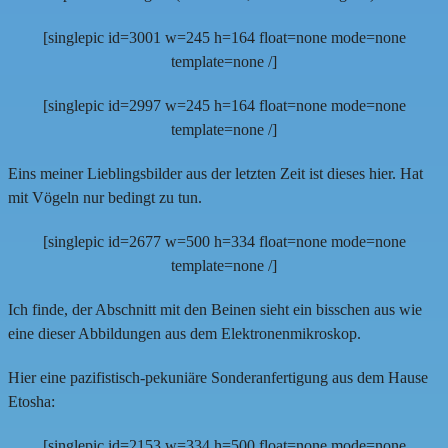
[singlepic id=3001 w=245 h=164 float=none mode=none
template=none /]
[singlepic id=2997 w=245 h=164 float=none mode=none
template=none /]
Eins meiner Lieblingsbilder aus der letzten Zeit ist dieses hier. Hat
mit Vögeln nur bedingt zu tun.
[singlepic id=2677 w=500 h=334 float=none mode=none
template=none /]
Ich finde, der Abschnitt mit den Beinen sieht ein bisschen aus wie
eine dieser Abbildungen aus dem Elektronenmikroskop.
Hier eine pazifistisch-pekuniäre Sonderanfertigung aus dem Hause
Etosha:
[singlepic id=2153 w=334 h=500 float=none mode=none