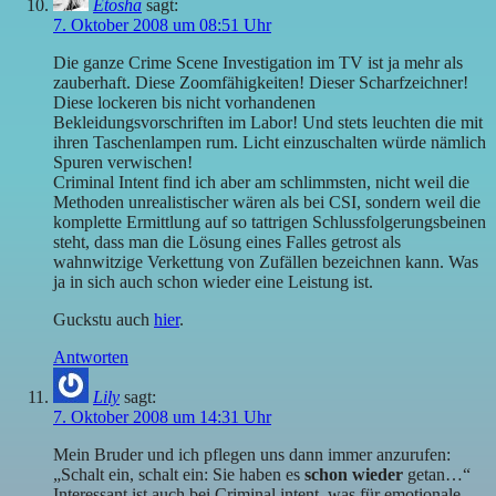
Etosha
sagt:
7. Oktober 2008 um 08:51 Uhr
Die ganze Crime Scene Investigation im TV ist ja mehr als
zauberhaft. Diese Zoomfähigkeiten! Dieser Scharfzeichner!
Diese lockeren bis nicht vorhandenen
Bekleidungsvorschriften im Labor! Und stets leuchten die mit
ihren Taschenlampen rum. Licht einzuschalten würde nämlich
Spuren verwischen!
Criminal Intent find ich aber am schlimmsten, nicht weil die
Methoden unrealistischer wären als bei CSI, sondern weil die
komplette Ermittlung auf so tattrigen Schlussfolgerungsbeinen
steht, dass man die Lösung eines Falles getrost als
wahnwitzige Verkettung von Zufällen bezeichnen kann. Was
ja in sich auch schon wieder eine Leistung ist.
Guckstu auch
hier
.
Antworten
Lily
sagt:
7. Oktober 2008 um 14:31 Uhr
Mein Bruder und ich pflegen uns dann immer anzurufen:
„Schalt ein, schalt ein: Sie haben es
schon wieder
getan…“
Interessant ist auch bei Criminal intent, was für emotionale