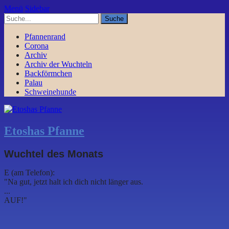
Menü
Sidebar
Pfannenrand
Corona
Archiv
Archiv der Wuchteln
Backförmchen
Palau
Schweinehunde
Etoshas Pfanne
Wuchtel des Monats
E (am Telefon):
"Na gut, jetzt halt ich dich nicht länger aus.
...
AUF!"