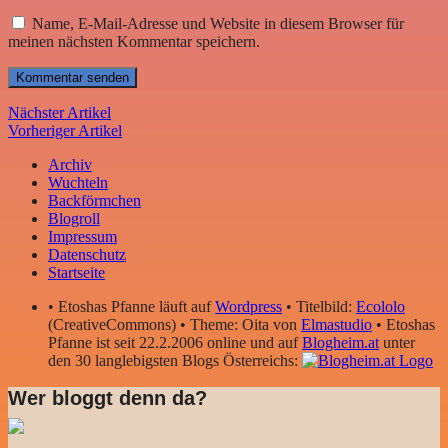
Name, E-Mail-Adresse und Website in diesem Browser für
meinen nächsten Kommentar speichern.
Nächster Artikel
Vorheriger Artikel
Archiv
Wuchteln
Backförmchen
Blogroll
Impressum
Datenschutz
Startseite
• Etoshas Pfanne läuft auf
Wordpress
• Titelbild:
Ecololo
(CreativeCommons) • Theme: Oita von
Elmastudio
• Etoshas
Pfanne ist seit 22.2.2006 online und auf
Blogheim.at
unter
den 30 langlebigsten Blogs Österreichs:
Wer bloggt denn da?