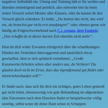
negatives Selbstbild ein. Übung und Training hält er für wertlos und
überdies erniedrigend und peinlich, also entweder bist du beim
ersten Versuch sofort Meister aller Klassen, oder du kannst dir den
Versuch gleich schenken. Er kräht:
„Du kannst das nicht, das wird
nix, du brauchst gar nicht erst anzufangen!“
oder, ebenso gerne wie
häufig als Folgeschweinehund nach
C.i. cessans, dem Faulpelz
:
„Das schaffst du in dieser kurzen Zeit ohnehin nicht mehr“
.
Hast du dich wider Erwarten erfolgreich über die scharfkantigen
Hürden des Verächters hinweggesetzt und tatsächlich etwas
geschaffen, lässt er sich spöttisch vernehmen:
„Große
Kunstwerke/Arbeiten sehen aber anders aus, du Verlierer! Du
glaubst doch nicht im Ernst, dass das irgendjemand gut findet oder
hören/sehen/kaufen will?“
Er findet auch, dass sich für dich ein richtiges, gutes Leben generell
gar nicht lohnt, ebensowenig wie gute Behandlung im allgemeinen
(das Eincremen nach dem Duschen findet er beispielsweise völlig
unnötig, selbst wenn dir deine Haut schon in Schuppen