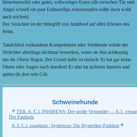
hinterherweht) oder gutes, vollwertiges Essen (dir zwischen Tür und
Angel schnell ein paar Erdnussflips reinzustopfen sollte doch wohl
auch reichen).
Der Verächter ist der Inbegriff von Junkfood auf allen Ebenen des
Seins.
Tatsächlich vorhandene Kompetenzen oder Verdienste würde der
Verächter allerdings nichtmal bemerken, wenn sie ihm achtkantig
um die Ohren flögen. Der Grund dafür ist einfach: Er hat gar keine
Ohren oder Augen nach draußen! Er sitzt im sicheren Inneren und
spritzt dir dort sein Gift.
Schweinehunde
TEIL A: C.i. INHIBENS: Der große Vermeider — A-1. cessan
Der Faulpelz
A-3. C.i. exagitans / hystericus: Die Hysteriker-Fraktion