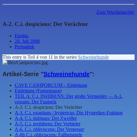
Zum Wuchtelarchiv
A-2. C.i. despiciens: Der Verächter
Etosha
,
24. Juli 2008
Permalink
This entry is Teil 4 von 11 in the series
Schweinehunde
Artikel-Serie "
Schweinehunde
":
CAVE CANIPORCUM – Einleitung
Einleitung (Fortsetzung)
TEIL A: C.i. INHIBENS: Der große Vermeider — A-1.
cessans: Der Faulpelz
A-2. C.i. despiciens: Der Verächter
A-3. C.i. exagitans / hystericus: Die Hysteriker-Fraktion
A-4. C.i. dubitans: Der Zweifler
A-5. C.i. prohibens: Der Verbieter
A-6. C.i. obliviscens: Der Vergesser
A-6b C.i. obliviscens: Fallbeispiele