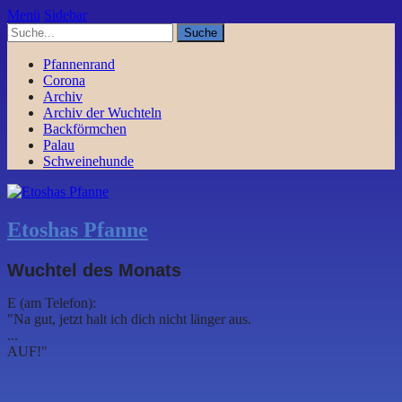
Menü
Sidebar
Pfannenrand
Corona
Archiv
Archiv der Wuchteln
Backförmchen
Palau
Schweinehunde
Etoshas Pfanne
Wuchtel des Monats
E (am Telefon):
"Na gut, jetzt halt ich dich nicht länger aus.
...
AUF!"