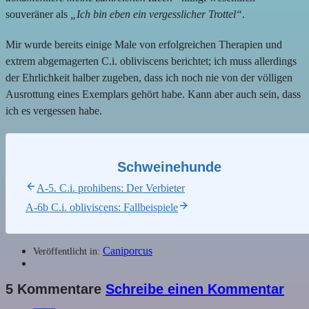
souveräner als
„Ich bin eben ein vergesslicher Trottel“
.
Mir wurde bereits einige Male von erfolgreichen Therapien und
extrem abgemagerten C.i. obliviscens berichtet; ich muss allerdings
der Ehrlichkeit halber zugeben, dass ich noch nie von der völligen
Ausrottung eines Exemplars gehört habe. Kann aber auch sein, dass
ich es vergessen habe.
Schweinehunde
A-5. C.i. prohibens: Der Verbieter
A-6b C.i. obliviscens: Fallbeispiele
Caniporcus
Veröffentlicht in:
5 Kommentare
Schreibe einen Kommentar