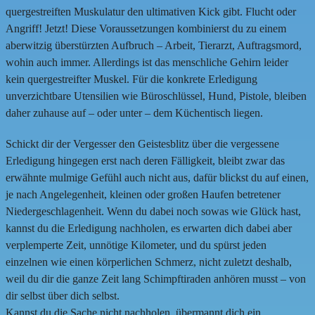
quergestreiften Muskulatur den ultimativen Kick gibt. Flucht oder
Angriff! Jetzt! Diese Voraussetzungen kombinierst du zu einem
aberwitzig überstürzten Aufbruch – Arbeit, Tierarzt, Auftragsmord,
wohin auch immer. Allerdings ist das menschliche Gehirn leider
kein quergestreifter Muskel. Für die konkrete Erledigung
unverzichtbare Utensilien wie Büroschlüssel, Hund, Pistole, bleiben
daher zuhause auf – oder unter – dem Küchentisch liegen.
Schickt dir der Vergesser den Geistesblitz über die vergessene
Erledigung hingegen erst nach deren Fälligkeit, bleibt zwar das
erwähnte mulmige Gefühl auch nicht aus, dafür blickst du auf einen,
je nach Angelegenheit, kleinen oder großen Haufen betretener
Niedergeschlagenheit. Wenn du dabei noch sowas wie Glück hast,
kannst du die Erledigung nachholen, es erwarten dich dabei aber
verplemperte Zeit, unnötige Kilometer, und du spürst jeden
einzelnen wie einen körperlichen Schmerz, nicht zuletzt deshalb,
weil du dir die ganze Zeit lang Schimpftiraden anhören musst – von
dir selbst über dich selbst.
Kannst du die Sache nicht nachholen, übermannt dich ein