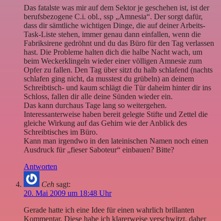
Das fatalste was mir auf dem Sektor je geschehen ist, ist der
berufsbezogene C.i. obl., ssp „Amnesia“. Der sorgt dafür,
dass dir sämtliche wichtigen Dinge, die auf deiner Arbeits-
Task-Liste stehen, immer genau dann einfallen, wenn die
Fabriksirene gedröhnt und du das Büro für den Tag verlassen
hast. Die Probleme halten dich die halbe Nacht wach, um
beim Weckerklingeln wieder einer völligen Amnesie zum
Opfer zu fallen. Den Tag über sitzt du halb schlafend (nachts
schlafen ging nicht, da musstest du grübeln) an deinem
Schreibtisch- und kaum schlägt die Tür daheim hinter dir ins
Schloss, fallen dir alle deine Sünden wieder ein.
Das kann durchaus Tage lang so weitergehen.
Interessanterweise haben bereit gelegte Stifte und Zettel die
gleiche Wirkung auf das Gehirn wie der Anblick des
Schreibtisches im Büro.
Kann man irgendwo in den lateinischen Namen noch einen
Ausdruck für „fieser Saboteur“ einbauen? Bitte?
Antworten
Ceh
sagt:
20. Mai 2009 um 18:48 Uhr
Gerade hatte ich eine Idee für einen wahrlich brillanten
Kommentar. Diese habe ich klarerweise verschwitzt, daher