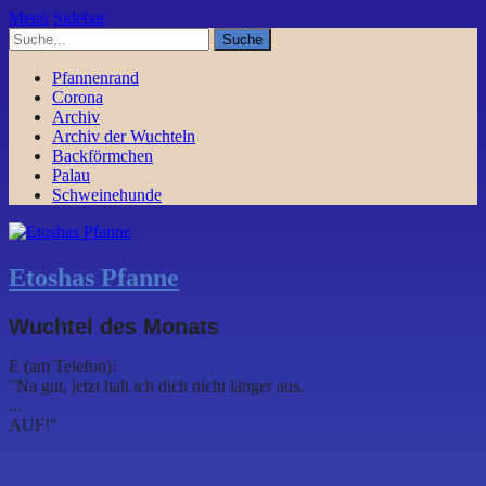
Menü
Sidebar
Pfannenrand
Corona
Archiv
Archiv der Wuchteln
Backförmchen
Palau
Schweinehunde
Etoshas Pfanne
Wuchtel des Monats
E (am Telefon):
"Na gut, jetzt halt ich dich nicht länger aus.
...
AUF!"