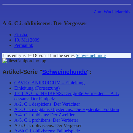
Zum Wuchtelarchiv
A-6. C.i. obliviscens: Der Vergesser
Etosha
,
19. Mai 2009
Permalink
This entry is Teil 8 von 11 in the series
Schweinehunde
Artikel-Serie "
Schweinehunde
":
CAVE CANIPORCUM – Einleitung
Einleitung (Fortsetzung)
TEIL A: C.i. INHIBENS: Der große Vermeider — A-1.
cessans: Der Faulpelz
A-2. C.i. despiciens: Der Verächter
A-3. C.i. exagitans / hystericus: Die Hysteriker-Fraktion
A-4. C.i. dubitans: Der Zweifler
A-5. C.i. prohibens: Der Verbieter
A-6. C.i. obliviscens: Der Vergesser
A-6b C.i. obliviscens: Fallbeispiele