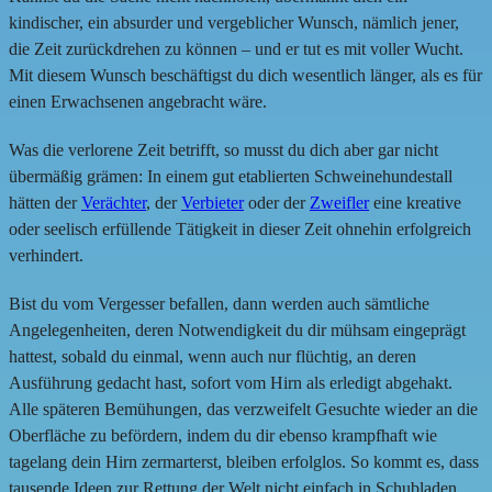
kindischer, ein absurder und vergeblicher Wunsch, nämlich jener,
die Zeit zurückdrehen zu können – und er tut es mit voller Wucht.
Mit diesem Wunsch beschäftigst du dich wesentlich länger, als es für
einen Erwachsenen angebracht wäre.
Was die verlorene Zeit betrifft, so musst du dich aber gar nicht
übermäßig grämen: In einem gut etablierten Schweinehundestall
hätten der
Verächter
, der
Verbieter
oder der
Zweifler
eine kreative
oder seelisch erfüllende Tätigkeit in dieser Zeit ohnehin erfolgreich
verhindert.
Bist du vom Vergesser befallen, dann werden auch sämtliche
Angelegenheiten, deren Notwendigkeit du dir mühsam eingeprägt
hattest, sobald du einmal, wenn auch nur flüchtig, an deren
Ausführung gedacht hast, sofort vom Hirn als erledigt abgehakt.
Alle späteren Bemühungen, das verzweifelt Gesuchte wieder an die
Oberfläche zu befördern, indem du dir ebenso krampfhaft wie
tagelang dein Hirn zermarterst, bleiben erfolglos. So kommt es, dass
tausende Ideen zur Rettung der Welt nicht einfach in Schubladen