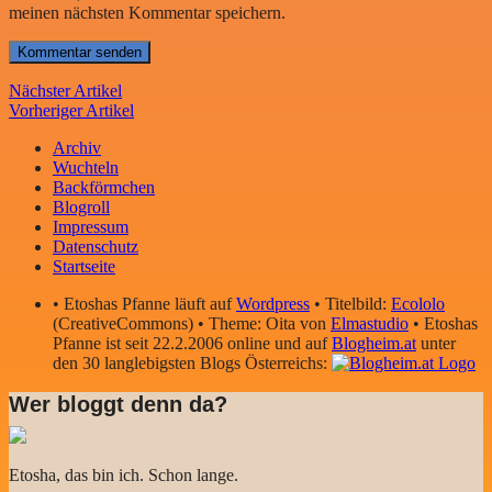
meinen nächsten Kommentar speichern.
Nächster Artikel
Vorheriger Artikel
Archiv
Wuchteln
Backförmchen
Blogroll
Impressum
Datenschutz
Startseite
• Etoshas Pfanne läuft auf
Wordpress
• Titelbild:
Ecololo
(CreativeCommons) • Theme: Oita von
Elmastudio
• Etoshas
Pfanne ist seit 22.2.2006 online und auf
Blogheim.at
unter
den 30 langlebigsten Blogs Österreichs:
Wer bloggt denn da?
Etosha, das bin ich. Schon lange.