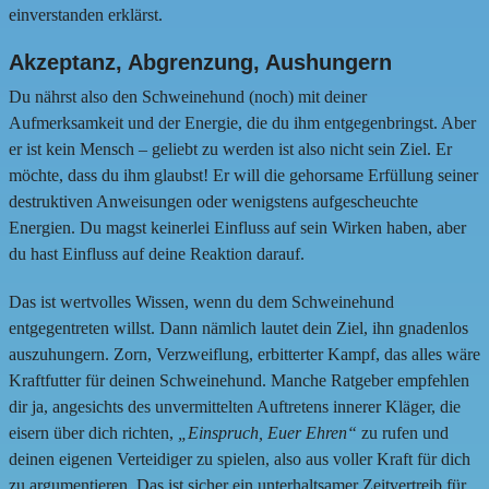
einverstanden erklärst.
Akzeptanz, Abgrenzung, Aushungern
Du nährst also den Schweinehund (noch) mit deiner
Aufmerksamkeit und der Energie, die du ihm entgegenbringst. Aber
er ist kein Mensch – geliebt zu werden ist also nicht sein Ziel. Er
möchte, dass du ihm glaubst! Er will die gehorsame Erfüllung seiner
destruktiven Anweisungen oder wenigstens aufgescheuchte
Energien. Du magst keinerlei Einfluss auf sein Wirken haben, aber
du hast Einfluss auf deine Reaktion darauf.
Das ist wertvolles Wissen, wenn du dem Schweinehund
entgegentreten willst. Dann nämlich lautet dein Ziel, ihn gnadenlos
auszuhungern. Zorn, Verzweiflung, erbitterter Kampf, das alles wäre
Kraftfutter für deinen Schweinehund. Manche Ratgeber empfehlen
dir ja, angesichts des unvermittelten Auftretens innerer Kläger, die
eisern über dich richten,
„Einspruch, Euer Ehren“
zu rufen und
deinen eigenen Verteidiger zu spielen, also aus voller Kraft für dich
zu argumentieren. Das ist sicher ein unterhaltsamer Zeitvertreib für