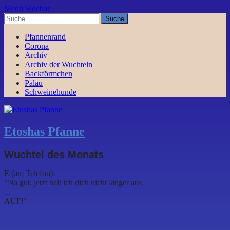
Menü
Sidebar
Pfannenrand
Corona
Archiv
Archiv der Wuchteln
Backförmchen
Palau
Schweinehunde
Etoshas Pfanne
Wuchtel des Monats
E (am Telefon):
"Na gut, jetzt halt ich dich nicht länger aus.
...
AUF!"