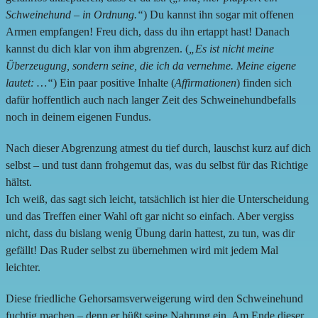
Schweinehund – in Ordnung.“
) Du kannst ihn sogar mit offenen
Armen empfangen! Freu dich, dass du ihn ertappt hast! Danach
kannst du dich klar von ihm abgrenzen. (
„Es ist nicht meine
Überzeugung, sondern seine, die ich da vernehme. Meine eigene
lautet: …“
) Ein paar positive Inhalte (
Affirmationen
) finden sich
dafür hoffentlich auch nach langer Zeit des Schweinehundbefalls
noch in deinem eigenen Fundus.
Nach dieser Abgrenzung atmest du tief durch, lauschst kurz auf dich
selbst – und tust dann frohgemut das, was du selbst für das Richtige
hältst.
Ich weiß, das sagt sich leicht, tatsächlich ist hier die Unterscheidung
und das Treffen einer Wahl oft gar nicht so einfach. Aber vergiss
nicht, dass du bislang wenig Übung darin hattest, zu tun, was dir
gefällt! Das Ruder selbst zu übernehmen wird mit jedem Mal
leichter.
Diese friedliche Gehorsamsverweigerung wird den Schweinehund
fuchtig machen – denn er büßt seine Nahrung ein. Am Ende dieser