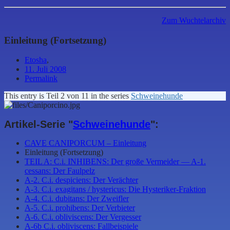
Zum Wuchtelarchiv
Einleitung (Fortsetzung)
Etosha
,
11. Juli 2008
Permalink
This entry is Teil 2 von 11 in the series
Schweinehunde
Artikel-Serie "
Schweinehunde
":
CAVE CANIPORCUM – Einleitung
Einleitung (Fortsetzung)
TEIL A: C.i. INHIBENS: Der große Vermeider — A-1.
cessans: Der Faulpelz
A-2. C.i. despiciens: Der Verächter
A-3. C.i. exagitans / hystericus: Die Hysteriker-Fraktion
A-4. C.i. dubitans: Der Zweifler
A-5. C.i. prohibens: Der Verbieter
A-6. C.i. obliviscens: Der Vergesser
A-6b C.i. obliviscens: Fallbeispiele