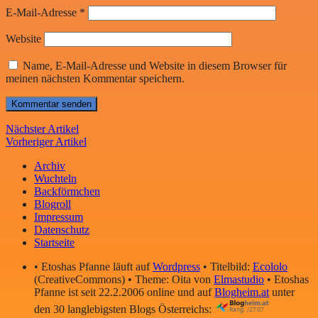
E-Mail-Adresse
*
Website
Name, E-Mail-Adresse und Website in diesem Browser für
meinen nächsten Kommentar speichern.
Nächster Artikel
Vorheriger Artikel
Archiv
Wuchteln
Backförmchen
Blogroll
Impressum
Datenschutz
Startseite
• Etoshas Pfanne läuft auf
Wordpress
• Titelbild:
Ecololo
(CreativeCommons) • Theme: Oita von
Elmastudio
• Etoshas
Pfanne ist seit 22.2.2006 online und auf
Blogheim.at
unter
den 30 langlebigsten Blogs Österreichs: