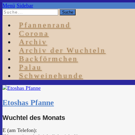
Menü
Sidebar
Pfannenrand
Corona
Archiv
Archiv der Wuchteln
Backförmchen
Palau
Schweinehunde
Etoshas Pfanne
Wuchtel des Monats
E (am Telefon):