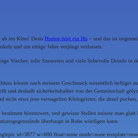
, ab ins Kino! Denn
Horton hört ein Hu
– und das ist ungemei
kels und um einige Jahre verjüngt verlassen.
räge Viecher, tolle Szenerien und viele liebevolle Details in
chluss könnte nach meinem Geschmack wesentlich heftiger aus
llt und deshalb sicherheitshalber von der Gemeinschaft gelyn
d nicht etwa jene vernagelten Kleingeister, die drauf pochen,
 bestimmt hörenswert, und gewisse Stellen müsste man glatt 
rationsgegenstände überhaupt in Ruhe würdigen kann.
inglepic id=3877 w=600 float=none mode=none template=none