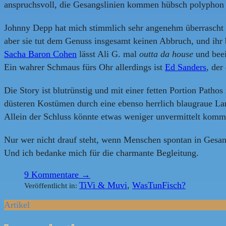
anspruchsvoll, die Gesangslinien kommen hübsch polyphon u
Johnny Depp hat mich stimmlich sehr angenehm überrascht 
aber sie tut dem Genuss insgesamt keinen Abbruch, und ihr 
Sacha Baron Cohen
lässt Ali G. mal
outta da house
und beei
Ein wahrer Schmaus fürs Ohr allerdings ist
Ed Sanders
, der
Die Story ist blutrünstig und mit einer fetten Portion Patho
düsteren Kostümen durch eine ebenso herrlich blaugraue La
Allein der Schluss könnte etwas weniger unvermittelt komm
Nur wer nicht drauf steht, wenn Menschen spontan in Gesan
Und ich bedanke mich für die charmante Begleitung.
9
Kommentare →
TiVi & Muvi
,
WasTunFisch?
Veröffentlicht in:
Artikel