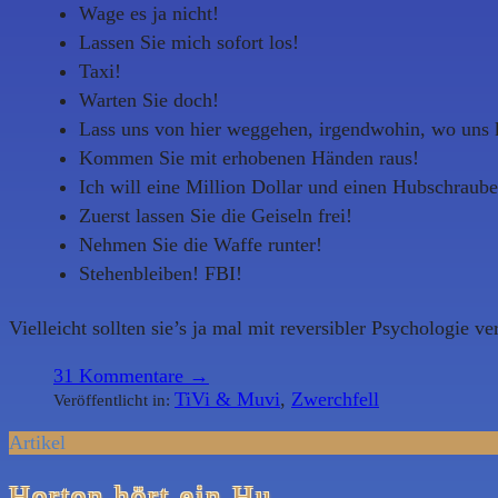
Wage es ja nicht!
Lassen Sie mich sofort los!
Taxi!
Warten Sie doch!
Lass uns von hier weggehen, irgendwohin, wo uns 
Kommen Sie mit erhobenen Händen raus!
Ich will eine Million Dollar und einen Hubschraube
Zuerst lassen Sie die Geiseln frei!
Nehmen Sie die Waffe runter!
Stehenbleiben! FBI!
Vielleicht sollten sie’s ja mal mit reversibler Psychologie 
31
Kommentare →
TiVi & Muvi
,
Zwerchfell
Veröffentlicht in:
Artikel
Horton hört ein Hu