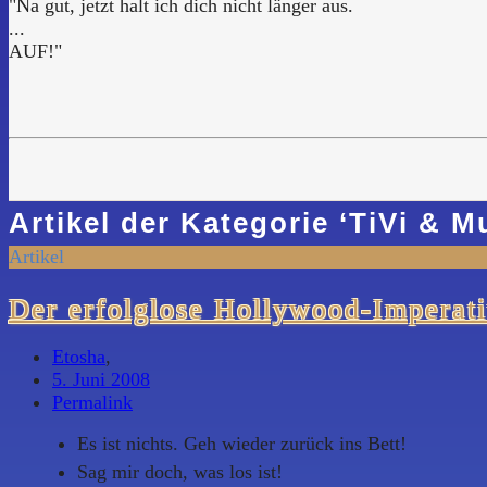
"Na gut, jetzt halt ich dich nicht länger aus.
...
AUF!"
Artikel der Kategorie
‘
TiVi & M
Artikel
Der erfolglose Hollywood-Imperat
Etosha
,
5. Juni 2008
Permalink
Es ist nichts. Geh wieder zurück ins Bett!
Sag mir doch, was los ist!