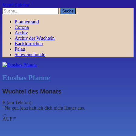
Menü
Sidebar
Pfannenrand
Corona
Archiv
Archiv der Wuchteln
Backförmchen
Palau
Schweinehunde
Etoshas Pfanne
Wuchtel des Monats
E (am Telefon):
"Na gut, jetzt halt ich dich nicht länger aus.
...
AUF!"