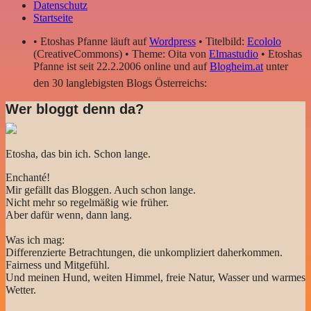
Datenschutz
Startseite
• Etoshas Pfanne läuft auf
Wordpress
• Titelbild:
Ecololo
(CreativeCommons) • Theme: Oita von
Elmastudio
• Etoshas
Pfanne ist seit 22.2.2006 online und auf
Blogheim.at
unter
den 30 langlebigsten Blogs Österreichs:
Wer bloggt denn da?
Etosha, das bin ich. Schon lange.
Enchanté!
Mir gefällt das Bloggen. Auch schon lange.
Nicht mehr so regelmäßig wie früher.
Aber dafür wenn, dann lang.
Was ich mag:
Differenzierte Betrachtungen, die unkompliziert daherkommen.
Fairness und Mitgefühl.
Und meinen Hund, weiten Himmel, freie Natur, Wasser und warmes
Wetter.