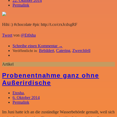
22. Oktober 2014
Permalink
Hihi :) #chocolate #pic http://t.co/crxJcdxgRF
Tweet
von
@Et0sha
Schreibe einen Kommentar →
Bebildert
,
Catering
,
Zwerchfell
Veröffentlicht in:
Artikel
Probenentnahme ganz ohne
Außerirdische
Etosha
,
6. Oktober 2014
Permalink
Im Juni hatte ich an die zuständige Wasserbehörde gemailt, weil sich