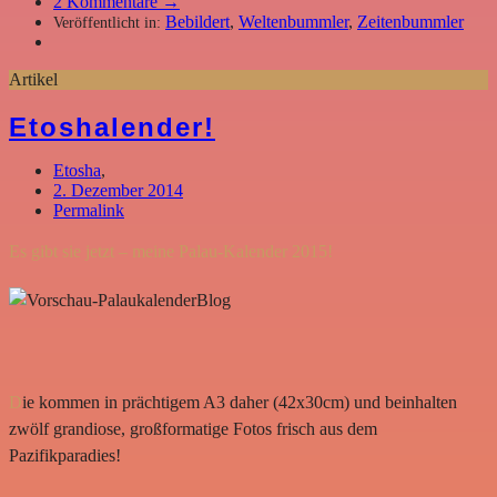
2
Kommentare →
Bebildert
,
Weltenbummler
,
Zeitenbummler
Veröffentlicht in:
Artikel
Etoshalender!
Etosha
,
2. Dezember 2014
Permalink
Es gibt sie jetzt – meine Palau-Kalender 2015!
D
ie kommen in prächtigem A3 daher (42x30cm) und beinhalten
zwölf grandiose, großformatige Fotos frisch aus dem
Pazifikparadies!