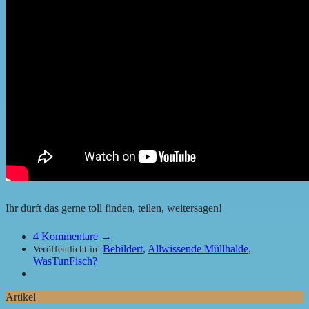
Ihr dürft das gerne toll finden, teilen, weitersagen!
4
Kommentare →
Bebildert
,
Allwissende Müllhalde
,
Veröffentlicht in:
WasTunFisch?
Artikel