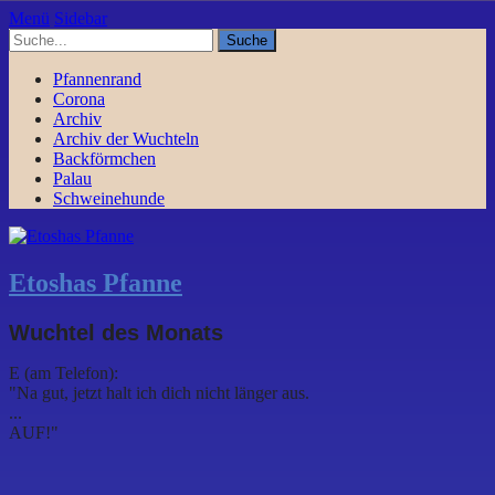
Menü
Sidebar
Pfannenrand
Corona
Archiv
Archiv der Wuchteln
Backförmchen
Palau
Schweinehunde
Etoshas Pfanne
Wuchtel des Monats
E (am Telefon):
"Na gut, jetzt halt ich dich nicht länger aus.
...
AUF!"