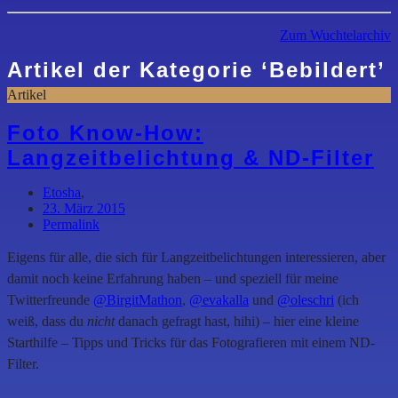
Zum Wuchtelarchiv
Artikel der Kategorie
‘
Bebildert
’
Artikel
Foto Know-How:
Langzeitbelichtung & ND-Filter
Etosha
,
23. März 2015
Permalink
Eigens für alle, die sich für Langzeitbelichtungen interessieren, aber
damit noch keine Erfahrung haben – und speziell für meine
Twitterfreunde
@BirgitMathon
,
@evakalla
und
@oleschri
(ich
weiß, dass du
nicht
danach gefragt hast, hihi) – hier eine kleine
Starthilfe – Tipps und Tricks für das Fotografieren mit einem ND-
Filter.