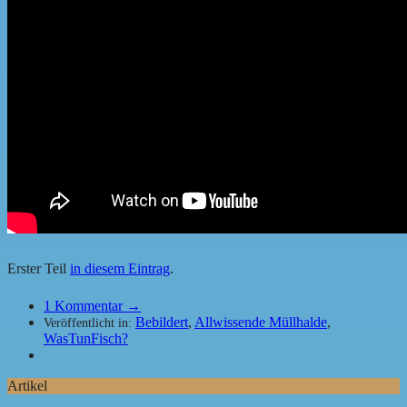
Erster Teil
in diesem Eintrag
.
1
Kommentar →
Bebildert
,
Allwissende Müllhalde
,
Veröffentlicht in:
WasTunFisch?
Artikel