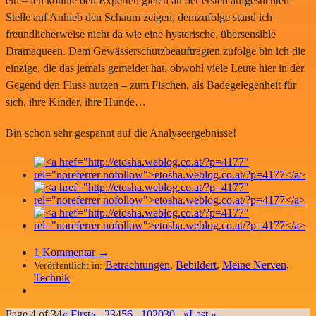
ein – ich konnte den Experten gleich an der ersten aufgesuchten
Stelle auf Anhieb den Schaum zeigen, demzufolge stand ich
freundlicherweise nicht da wie eine hysterische, übersensible
Dramaqueen. Dem Gewässerschutzbeauftragten zufolge bin ich die
einzige, die das jemals gemeldet hat, obwohl viele Leute hier in der
Gegend den Fluss nutzen – zum Fischen, als Badegelegenheit für
sich, ihre Kinder, ihre Hunde…
Bin schon sehr gespannt auf die Analyseergebnisse!
1
Kommentar →
Betrachtungen
,
Bebildert
,
Meine Nerven
,
Veröffentlicht in:
Technik
Page 4 of 34
« First
«
...
2
3
4
5
6
...
10
20
30
...
»
Last »