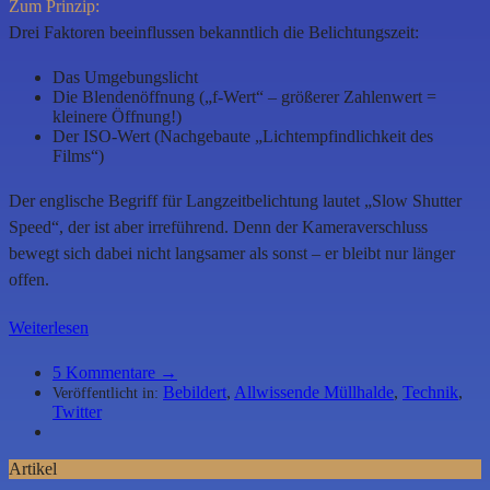
Z
um Prinzip:
Drei Faktoren beeinflussen bekanntlich die Belichtungszeit:
Das Umgebungslicht
Die Blendenöffnung („f-Wert“ – größerer Zahlenwert =
kleinere Öffnung!)
Der ISO-Wert (Nachgebaute „Lichtempfindlichkeit des
Films“)
Der englische Begriff für Langzeitbelichtung lautet „Slow Shutter
Speed“, der ist aber irreführend. Denn der Kameraverschluss
bewegt sich dabei nicht langsamer als sonst – er bleibt nur länger
offen.
Weiterlesen
5
Kommentare →
Bebildert
,
Allwissende Müllhalde
,
Technik
,
Veröffentlicht in:
Twitter
Artikel