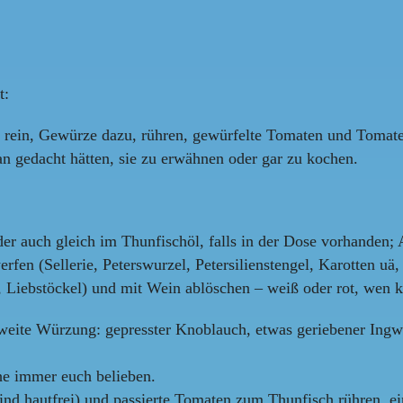
t:
 rein, Gewürze dazu, rühren, gewürfelte Tomaten und Tomaten
an gedacht hätten, sie zu erwähnen oder gar zu kochen.
r auch gleich im Thunfischöl, falls in der Dose vorhanden; 
fen (Sellerie, Peterswurzel, Petersilienstengel, Karotten uä,
 Liebstöckel) und mit Wein ablöschen – weiß oder rot, wen
zweite Würzung: gepresster Knoblauch, etwas geriebener Ing
he immer euch belieben.
ind hautfrei) und passierte Tomaten zum Thunfisch rühren, e