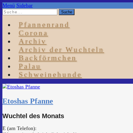
Menü
Sidebar
Pfannenrand
Corona
Archiv
Archiv der Wuchteln
Backförmchen
Palau
Schweinehunde
Etoshas Pfanne
Wuchtel des Monats
E (am Telefon):