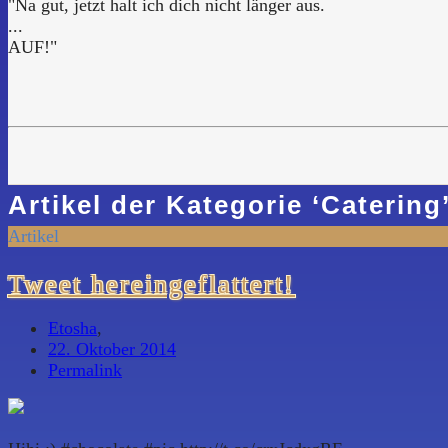
"Na gut, jetzt halt ich dich nicht länger aus.
...
AUF!"
Artikel der Kategorie
‘
Catering
Artikel
Tweet hereingeflattert!
Etosha
,
22. Oktober 2014
Permalink