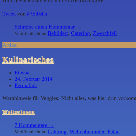
Hihi :) #chocolate #pic http://t.co/crxJcdxgRF
Tweet
von
@Et0sha
Schreibe einen Kommentar →
Bebildert
,
Catering
,
Zwerchfell
Veröffentlicht in:
Artikel
Kulinarisches
Etosha
,
24. Februar 2014
Permalink
Warnhinweis für Veggies: Nicht alles, was hier drin vorkommt
Weiterlesen
7
Kommentare →
Catering
,
Weltenbummler
,
Palau
Veröffentlicht in: