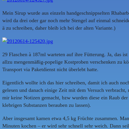
Mein Sirup wurde aus einzeln handgeschnippselten Rhabarber
wird da drei oder gar noch mehr Stengel auf einmal schneid
ä zu schreiben, daher bleib ich bei der alten Variante.)
29 Flaschen à 187ml warteten auf ihre Fütterung. Ja, das is
allzu mengenmäßig-popelige Kostproben verschenken zu könne
Transport via Paketdienst nicht überlebt hatte.
Eigentlich wollte ich das hier schreiben, damit ich auch n
gelesen und danach einige Zeit mit dem Versuch verbracht, 
mir keine Notizen gemacht, bzw wurden diese ein Raub der kl
klebrigen Substanzen berauben zu lassen).
Aber insgesamt kamen etwa 4,5 kg Früchte zusammen. Man ko
Minuten kochen – er wird sehr schnell sehr weich. Dann sei