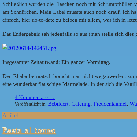
Schließlich wurden die Flaschen noch mit Schrumpfhüllen 
am Schnürchen. Mein Label musste auch noch drauf. Ich hab d
einfach, hier up-to-date zu beiben mit allem, was ich in let
Das Endergebnis sah jedenfalls so aus (man stelle sich dies
Insgesamter Zeitaufwand: Ein ganzer Vormittag.
Den Rhabarbermatsch braucht man nicht wegzuwerfen, zumind
eine wunderbar flauschige Marmelade. In der sich die Vanill
4
Kommentare →
Bebildert
,
Catering
,
Freudentaumel
,
Wa
Veröffentlicht in:
Artikel
Pasta al tonno