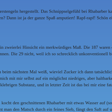
stengeln hergestellt. Das Schnippselgefühl bei Rhabarber ka
en? Dann ist ja der ganze Spaß amputiert! Rapf-rapf! Schön 
t in zweierlei Hinsicht ein merkwürdiges Maß. Die 187 waren 
n. Die 29 nicht, weil ich so schrecklich unkonventionell bin
och beim nächsten Mal weiß, wieviel Zucker ich dann tatsächl
mich mit mir selbst auf ein möglichst niedriges, aber haltba
ebrigen Substanz, und in letzter Zeit ist das bei mir eine f
cht den geschnittenen Rhabarber mit etwas Wasser auf (so vi
ht man den Matsch durch ein feines Sieb, fängt den Saft auf u