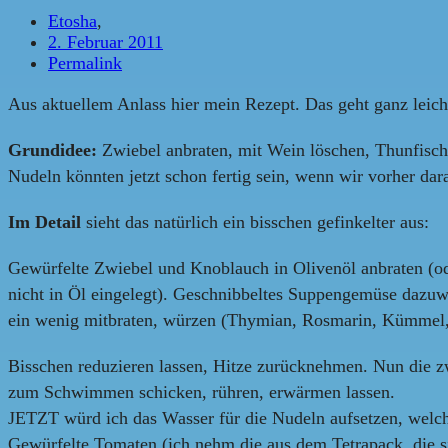
Etosha
,
2. Februar 2011
Permalink
Aus aktuellem Anlass hier mein Rezept. Das geht ganz leich
Grundidee:
Zwiebel anbraten, mit Wein löschen, Thunfisch
Nudeln könnten jetzt schon fertig sein, wenn wir vorher dar
Im Detail
sieht das natürlich ein bisschen gefinkelter aus:
Gewürfelte Zwiebel und Knoblauch in Olivenöl anbraten (ode
nicht in Öl eingelegt). Geschnibbeltes Suppengemüse dazuwer
ein wenig mitbraten, würzen (Thymian, Rosmarin, Kümmel,
Bisschen reduzieren lassen, Hitze zurücknehmen. Nun die 
zum Schwimmen schicken, rühren, erwärmen lassen.
JETZT würd ich das Wasser für die Nudeln aufsetzen, welc
Gewürfelte Tomaten (ich nehm die aus dem Tetrapack, die s