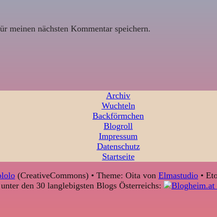
ür meinen nächsten Kommentar speichern.
Archiv
Wuchteln
Backförmchen
Blogroll
Impressum
Datenschutz
Startseite
lolo
(CreativeCommons) • Theme: Oita von
Elmastudio
• Eto
unter den 30 langlebigsten Blogs Österreichs: