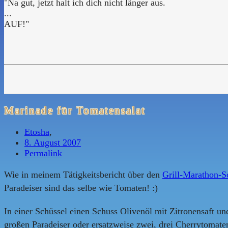
"Na gut, jetzt halt ich dich nicht länger aus.
...
AUF!"
Marinade für Tomatensalat
Etosha
,
8. August 2007
Permalink
Wie in meinem Tätigkeitsbericht über den
Grill-Marathon-S
Paradeiser sind das selbe wie Tomaten! :)
In einer Schüssel einen Schuss Olivenöl mit Zitronensaft u
großen Paradeiser oder ersatzweise zwei, drei Cherrytomat