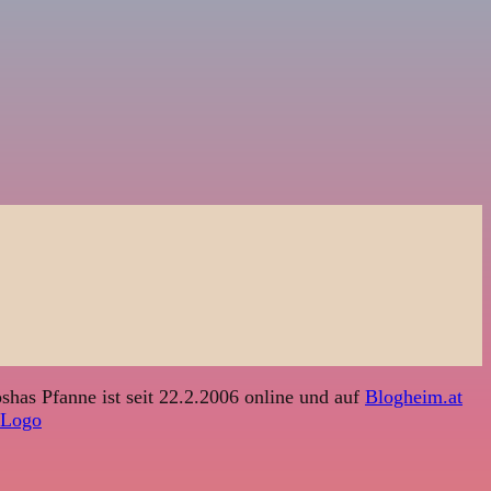
shas Pfanne ist seit 22.2.2006 online und auf
Blogheim.at