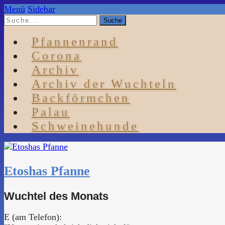
Menü
Sidebar
Pfannenrand
Corona
Archiv
Archiv der Wuchteln
Backförmchen
Palau
Schweinehunde
Etoshas Pfanne
Wuchtel des Monats
E (am Telefon):