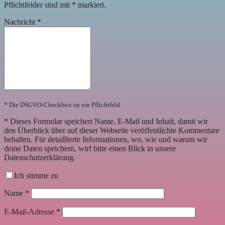
Pflichtfelder sind mit
*
markiert.
Nachricht
*
* Die DSGVO-Checkbox ist ein Pflichtfeld
*
Dieses Formular speichert Name, E-Mail und Inhalt, damit wir
den Überblick über auf dieser Webseite veröffentlichte Kommentare
behalten. Für detaillierte Informationen, wo, wie und warum wir
deine Daten speichern, wirf bitte einen Blick in unsere
Datenschutzerklärung.
Ich stimme zu
Name
*
E-Mail-Adresse
*