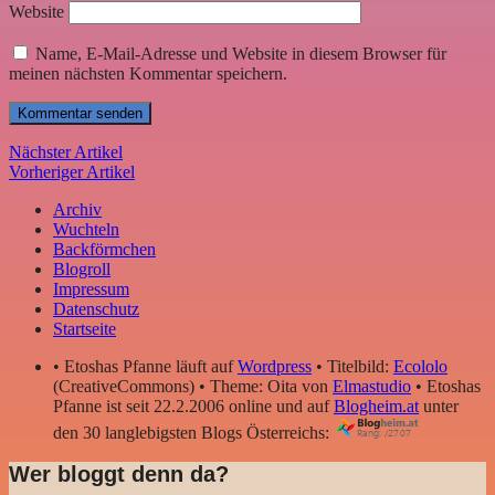
Website
Name, E-Mail-Adresse und Website in diesem Browser für
meinen nächsten Kommentar speichern.
Nächster Artikel
Vorheriger Artikel
Archiv
Wuchteln
Backförmchen
Blogroll
Impressum
Datenschutz
Startseite
• Etoshas Pfanne läuft auf
Wordpress
• Titelbild:
Ecololo
(CreativeCommons) • Theme: Oita von
Elmastudio
• Etoshas
Pfanne ist seit 22.2.2006 online und auf
Blogheim.at
unter
den 30 langlebigsten Blogs Österreichs:
Wer bloggt denn da?