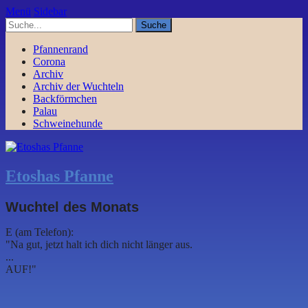
Menü
Sidebar
Pfannenrand
Corona
Archiv
Archiv der Wuchteln
Backförmchen
Palau
Schweinehunde
Etoshas Pfanne
Wuchtel des Monats
E (am Telefon):
"Na gut, jetzt halt ich dich nicht länger aus.
...
AUF!"