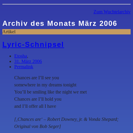
Zum Wuchtelarchiv
Archiv des Monats
März 2006
Artikel
Lyric-Schnipsel
Etosha
,
31. März 2006
Permalink
Chances are I’ll see you
somewhere in my dreams tonight
You’ll be smiling like the night we met
Chances are I’ll hold you
and I’ll offer all I have
[‚Chances are‘ – Robert Downey, jr. & Vonda Shepard;
Original von Bob Seger]