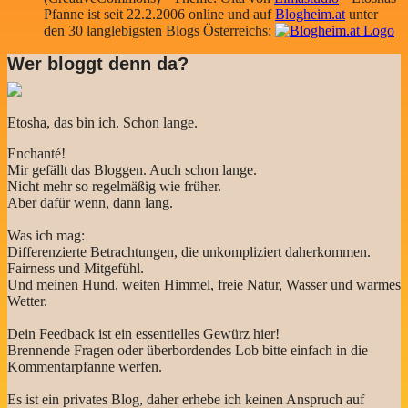
Pfanne ist seit 22.2.2006 online und auf
Blogheim.at
unter
den 30 langlebigsten Blogs Österreichs:
Wer bloggt denn da?
Etosha, das bin ich. Schon lange.
Enchanté!
Mir gefällt das Bloggen. Auch schon lange.
Nicht mehr so regelmäßig wie früher.
Aber dafür wenn, dann lang.
Was ich mag:
Differenzierte Betrachtungen, die unkompliziert daherkommen.
Fairness und Mitgefühl.
Und meinen Hund, weiten Himmel, freie Natur, Wasser und warmes
Wetter.
Dein Feedback ist ein essentielles Gewürz hier!
Brennende Fragen oder überbordendes Lob bitte einfach in die
Kommentarpfanne werfen.
Es ist ein privates Blog, daher erhebe ich keinen Anspruch auf