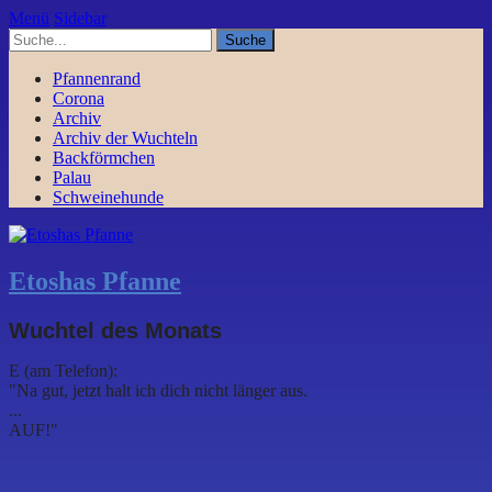
Menü
Sidebar
Pfannenrand
Corona
Archiv
Archiv der Wuchteln
Backförmchen
Palau
Schweinehunde
Etoshas Pfanne
Wuchtel des Monats
E (am Telefon):
"Na gut, jetzt halt ich dich nicht länger aus.
...
AUF!"