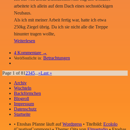
arbeitete ich allein auf dem Dach eines sechsstöckigen
Neubaus.
Als ich mit meiner Arbeit fertig war, hatte ich etwa
250kg Ziegel übrig. Da ich sie nicht alle die Treppe
hinunter tragen wollte,
Weiterlesen
4
Kommentare →
Betrachtungen
Veröffentlicht in:
Page 1 of 8
1
2
3
4
5
...
»
Last »
Archiv
Wuchteln
Backförmchen
Blogroll
Impressum
Datenschutz
Startseite
• Etoshas Pfanne läuft auf
Wordpress
• Titelbild:
Ecololo
(CreativeCommons) • Theme: Oita von
Elmastudio
• Etoshas