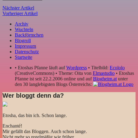
Nächster Artikel
Vorheriger Artikel
Archiv
Wuchteln
Backförmchen
Blogroll
Impressum
Datenschutz
Startseite
• Etoshas Pfanne läuft auf
Wordpress
• Titelbild:
Ecololo
(CreativeCommons) • Theme: Oita von
Elmastudio
• Etoshas
Pfanne ist seit 22.2.2006 online und auf
Blogheim.at
unter
den 30 langlebigsten Blogs Österreichs:
Wer bloggt denn da?
Etosha, das bin ich. Schon lange.
Enchanté!
Mir gefällt das Bloggen. Auch schon lange.
Nicht mehr so regelmäßig wie früher.