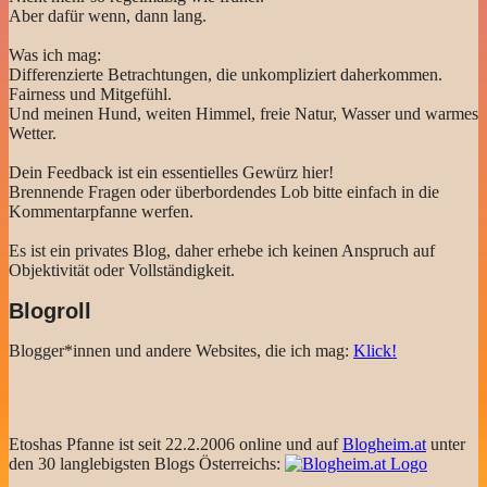
Aber dafür wenn, dann lang.
Was ich mag:
Differenzierte Betrachtungen, die unkompliziert daherkommen.
Fairness und Mitgefühl.
Und meinen Hund, weiten Himmel, freie Natur, Wasser und warmes
Wetter.
Dein Feedback ist ein essentielles Gewürz hier!
Brennende Fragen oder überbordendes Lob bitte einfach in die
Kommentarpfanne werfen.
Es ist ein privates Blog, daher erhebe ich keinen Anspruch auf
Objektivität oder Vollständigkeit.
Blogroll
Blogger*innen und andere Websites, die ich mag:
Klick!
Etoshas Pfanne ist seit 22.2.2006 online und auf
Blogheim.at
unter
den 30 langlebigsten Blogs Österreichs: