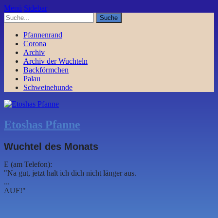
Menü
Sidebar
Pfannenrand
Corona
Archiv
Archiv der Wuchteln
Backförmchen
Palau
Schweinehunde
Etoshas Pfanne
Wuchtel des Monats
E (am Telefon):
"Na gut, jetzt halt ich dich nicht länger aus.
...
AUF!"