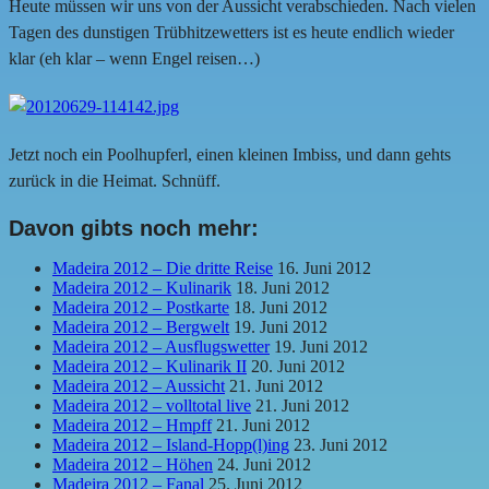
Heute müssen wir uns von der Aussicht verabschieden. Nach vielen
Tagen des dunstigen Trübhitzewetters ist es heute endlich wieder
klar (eh klar – wenn Engel reisen…)
Jetzt noch ein Poolhupferl, einen kleinen Imbiss, und dann gehts
zurück in die Heimat. Schnüff.
Davon gibts noch mehr:
Madeira 2012 – Die dritte Reise
16. Juni 2012
Madeira 2012 – Kulinarik
18. Juni 2012
Madeira 2012 – Postkarte
18. Juni 2012
Madeira 2012 – Bergwelt
19. Juni 2012
Madeira 2012 – Ausflugswetter
19. Juni 2012
Madeira 2012 – Kulinarik II
20. Juni 2012
Madeira 2012 – Aussicht
21. Juni 2012
Madeira 2012 – volltotal live
21. Juni 2012
Madeira 2012 – Hmpff
21. Juni 2012
Madeira 2012 – Island-Hopp(l)ing
23. Juni 2012
Madeira 2012 – Höhen
24. Juni 2012
Madeira 2012 – Fanal
25. Juni 2012