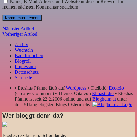
Name, E-Mail-Adresse und Website in diesem Browser für
meinen nächsten Kommentar speichern.
Nächster Artikel
Vorheriger Artikel
Archiv
Wuchteln
Backförmchen
Blogroll
Impressum
Datenschutz
Startseite
• Etoshas Pfanne läuft auf
Wordpress
• Titelbild:
Ecololo
(CreativeCommons) • Theme: Oita von
Elmastudio
• Etoshas
Pfanne ist seit 22.2.2006 online und auf
Blogheim.at
unter
den 30 langlebigsten Blogs Österreichs:
Wer bloggt denn da?
Etosha, das bin ich. Schon lange.