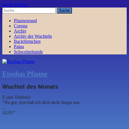
Menü
Sidebar
Pfannenrand
Corona
Archiv
Archiv der Wuchteln
Backförmchen
Palau
Schweinehunde
Etoshas Pfanne
Wuchtel des Monats
E (am Telefon):
"Na gut, jetzt halt ich dich nicht länger aus.
...
AUF!"