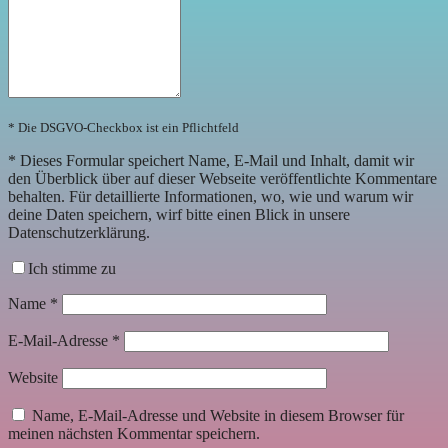
* Die DSGVO-Checkbox ist ein Pflichtfeld
*
Dieses Formular speichert Name, E-Mail und Inhalt, damit wir
den Überblick über auf dieser Webseite veröffentlichte Kommentare
behalten. Für detaillierte Informationen, wo, wie und warum wir
deine Daten speichern, wirf bitte einen Blick in unsere
Datenschutzerklärung.
Ich stimme zu
Name
*
E-Mail-Adresse
*
Website
Name, E-Mail-Adresse und Website in diesem Browser für
meinen nächsten Kommentar speichern.