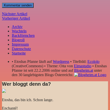
Nächster Artikel
Vorheriger Artikel
Archiv
Wuchteln
Backförmchen
Blogroll
Impressum
Datenschutz
Startseite
• Etoshas Pfanne läuft auf
Wordpress
• Titelbild:
Ecololo
(CreativeCommons) • Theme: Oita von
Elmastudio
• Etoshas
Pfanne ist seit 22.2.2006 online und auf
Blogheim.at
unter
den 30 langlebigsten Blogs Österreichs:
Wer bloggt denn da?
Etosha, das bin ich. Schon lange.
Enchanté!