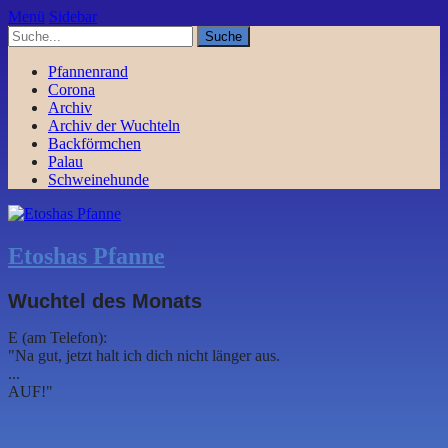
Menü
Sidebar
Pfannenrand
Corona
Archiv
Archiv der Wuchteln
Backförmchen
Palau
Schweinehunde
Etoshas Pfanne
Wuchtel des Monats
E (am Telefon):
"Na gut, jetzt halt ich dich nicht länger aus.
...
AUF!"