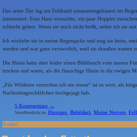
Das arme Tier lag am Feldrand zusammengekauert im Regen. 
interessiert. Frau Hase versuchte, ein paar Hoppler zwische
schlecht gehen. Wenn sie mich nicht beißt, nehm ich sie mit
Ich wickelte sie in meine Regenjacke und trug sie heim, m
werden und war ganz verzweifelt, weil sie draußen warten m
Die Häsin hatte aber leider einen Blähbauch vom nassen Futt
trocken und warm, als die flauschige Häsin in die ewigen 
„Für Wildtiere verrechne ich nie etwas“ ist es wert, als hi
Nachmittagsschläfchen hochgejagt hab.
5
Kommentare →
Hiesiges
,
Bebildert
,
Meine Nerven
,
Fel
Veröffentlicht in:
Artikel