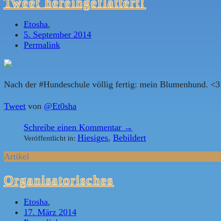
Tweet hereingeflattert!
Etosha
,
5. September 2014
Permalink
Nach der #Hundeschule völlig fertig: mein Blumenhund. <3 
Tweet
von
@Et0sha
Schreibe einen Kommentar →
Hiesiges
,
Bebildert
Veröffentlicht in:
Artikel
Organisatorisches
Etosha
,
17. März 2014