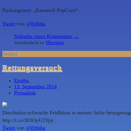
Packungstext: „Karamell PopCorn“.
Tweet
von
@Et0sha
Schreibe einen Kommentar →
Hiesiges
Veröffentlicht in:
Artikel
Rettungsversuch
Etosha
,
13. September 2014
Permalink
Durchnässt-schwache Feldhäsin in meiner Jacke heimgetrage
http://t.co/303OyU2Ypy
Tweet
von
@Et0sha