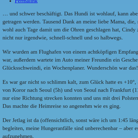
Permalink
… und schwer beschäftigt. Das Hundi ist wohlauf, kann ab
getragen werden. Tausend Dank an meine liebe Mama, die,
wohl auch Tage damit um die Ohren geschlagen hat, Cindy zu
nicht nur irgendwie, schnell-schnell und so halbwegs.
Wir wurden am Flughafen von einem achtköpfigen Empfangs
war, außerdem wartete im Auto meiner Freundin ein Geschen
Glücksschweindi, ein Wochenplaner. Wunderschön war das!
Es war gar nicht so schlimm kalt, zum Glück hatte es +10°, 
von Koror nach Seoul (5h) und von Seoul nach Frankfurt (11
nur eine Richtung strecken konnten und uns mit drei Polste
Das machte die Heimreise so angenehm wie es ging.
Der Jetlag ist da (offensichtlich, sonst wäre ich um 1:45 
begleiten, meine Hungeranfälle sind unberechenbar – aber e
aufzunehmen.