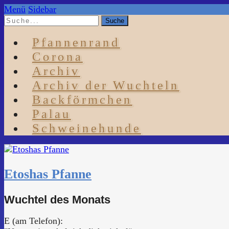
Menü
Sidebar
Pfannenrand
Corona
Archiv
Archiv der Wuchteln
Backförmchen
Palau
Schweinehunde
Etoshas Pfanne
Wuchtel des Monats
E (am Telefon):