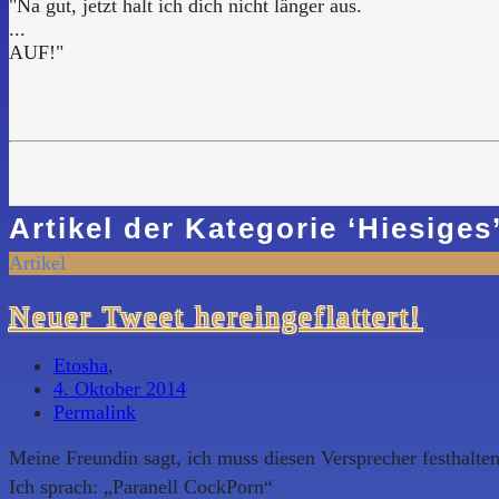
"Na gut, jetzt halt ich dich nicht länger aus.
...
AUF!"
Artikel der Kategorie
‘
Hiesiges
Artikel
Neuer Tweet hereingeflattert!
Etosha
,
4. Oktober 2014
Permalink
Meine Freundin sagt, ich muss diesen Versprecher festhalten
Ich sprach: „Paranell CockPorn“