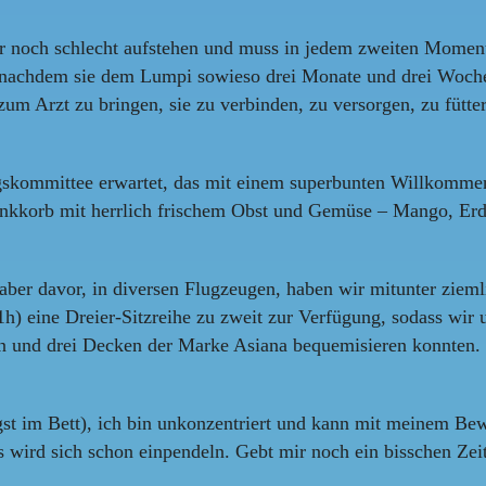
er noch schlecht aufstehen und muss in jedem zweiten Momen
 nachdem sie dem Lumpi sowieso drei Monate und drei Woche
m Arzt zu bringen, sie zu verbinden, zu versorgen, zu fütte
kommittee erwartet, das mit einem superbunten Willkommens
kkorb mit herrlich frischem Obst und Gemüse – Mango, Erdbee
aber davor, in diversen Flugzeugen, haben wir mitunter zieml
h) eine Dreier-Sitzreihe zu zweit zur Verfügung, sodass wir
rn und drei Decken der Marke Asiana bequemisieren konnten. 
längst im Bett), ich bin unkonzentriert und kann mit meinem 
s wird sich schon einpendeln. Gebt mir noch ein bisschen Ze