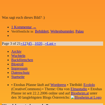
Was sagt euch dieses Bild? :)
1
Kommentar →
Bebildert
,
Weltenbummler
,
Palau
Veröffentlicht in:
Page 3 of 21
«
1
2
3
4
5
...
10
20
...
»
Last »
Archiv
Wuchteln
Backförmchen
Blogroll
Impressum
Datenschutz
Startseite
• Etoshas Pfanne läuft auf
Wordpress
• Titelbild:
Ecololo
(CreativeCommons) • Theme: Oita von
Elmastudio
• Etoshas
Pfanne ist seit 22.2.2006 online und auf
Blogheim.at
unter
den 30 langlebigsten Blogs Österreichs: