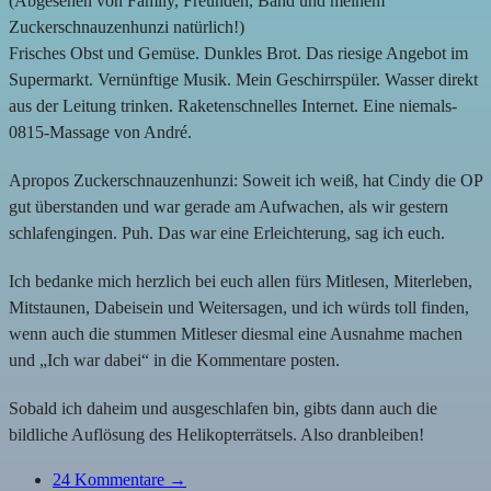
(Abgesehen von Family, Freunden, Band und meinem
Zuckerschnauzenhunzi natürlich!)
Frisches Obst und Gemüse. Dunkles Brot. Das riesige Angebot im
Supermarkt. Vernünftige Musik. Mein Geschirrspüler. Wasser direkt
aus der Leitung trinken. Raketenschnelles Internet. Eine niemals-
0815-Massage von André.
Apropos Zuckerschnauzenhunzi: Soweit ich weiß, hat Cindy die OP
gut überstanden und war gerade am Aufwachen, als wir gestern
schlafengingen. Puh. Das war eine Erleichterung, sag ich euch.
Ich bedanke mich herzlich bei euch allen fürs Mitlesen, Miterleben,
Mitstaunen, Dabeisein und Weitersagen, und ich würds toll finden,
wenn auch die stummen Mitleser diesmal eine Ausnahme machen
und „Ich war dabei“ in die Kommentare posten.
Sobald ich daheim und ausgeschlafen bin, gibts dann auch die
bildliche Auflösung des Helikopterrätsels. Also dranbleiben!
24
Kommentare →