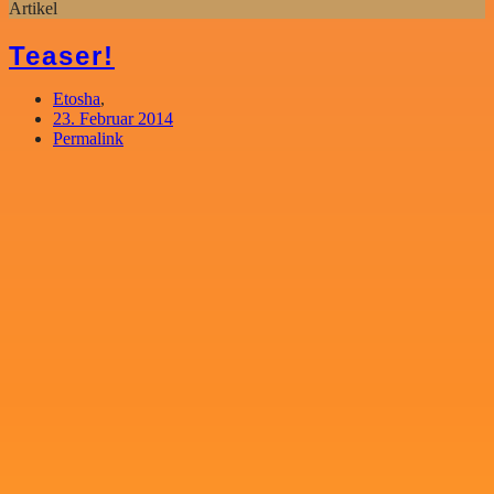
Artikel
Teaser!
Etosha
,
23. Februar 2014
Permalink