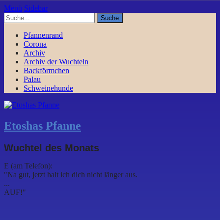
Menü
Sidebar
Pfannenrand
Corona
Archiv
Archiv der Wuchteln
Backförmchen
Palau
Schweinehunde
Etoshas Pfanne
Wuchtel des Monats
E (am Telefon):
"Na gut, jetzt halt ich dich nicht länger aus.
...
AUF!"