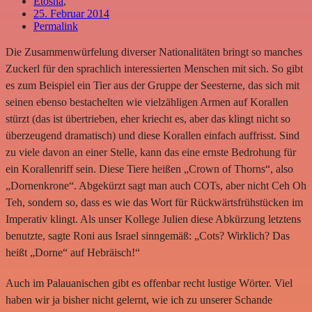
Etosha
,
25. Februar 2014
Permalink
Die Zusammenwürfelung diverser Nationalitäten bringt so manches
Zuckerl für den sprachlich interessierten Menschen mit sich. So gibt
es zum Beispiel ein Tier aus der Gruppe der Seesterne, das sich mit
seinen ebenso bestachelten wie vielzähligen Armen auf Korallen
stürzt (das ist übertrieben, eher kriecht es, aber das klingt nicht so
überzeugend dramatisch) und diese Korallen einfach auffrisst. Sind
zu viele davon an einer Stelle, kann das eine ernste Bedrohung für
ein Korallenriff sein. Diese Tiere heißen „Crown of Thorns“, also
„Dornenkrone“. Abgekürzt sagt man auch COTs, aber nicht Ceh Oh
Teh, sondern so, dass es wie das Wort für Rückwärtsfrühstücken im
Imperativ klingt. Als unser Kollege Julien diese Abkürzung letztens
benutzte, sagte Roni aus Israel sinngemäß: „Cots? Wirklich? Das
heißt „Dorne“ auf Hebräisch!“
Auch im Palauanischen gibt es offenbar recht lustige Wörter. Viel
haben wir ja bisher nicht gelernt, wie ich zu unserer Schande