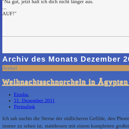
"Na gut, jetzt halt ich dich nicht länger aus.
...
AUF!"
Archiv des Monats
Dezember 2
Artikel
Weihnachtsschnorcheln in Ägypten
Etosha
,
31. Dezember 2011
Permalink
Ich sah nachts die Sterne der südlicheren Gefilde, den Pho
immer zu sehen ist, stattdessen mit einem kompletten großen