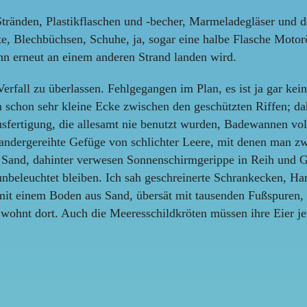
tränden, Plastikflaschen und -becher, Marmeladegläser und d
e, Blechbüchsen, Schuhe, ja, sogar eine halbe Flasche Motorö
nn erneut an einem anderen Strand landen wird.
erfall zu überlassen. Fehlgegangen im Plan, es ist ja gar kei
in schon sehr kleine Ecke zwischen den geschützten Riffen; dah
fertigung, die allesamt nie benutzt wurden, Badewannen vol
inandergereihte Gefüge von schlichter Leere, mit denen man z
m Sand, dahinter verwesen Sonnenschirmgerippe in Reih und G
unbeleuchtet bleiben. Ich sah geschreinerte Schrankecken, 
 mit einem Boden aus Sand, übersät mit tausenden Fußspuren
wohnt dort. Auch die Meeresschildkröten müssen ihre Eier je