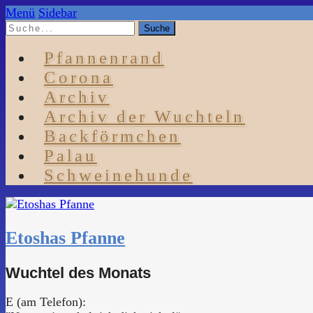
Menü
Sidebar
Pfannenrand
Corona
Archiv
Archiv der Wuchteln
Backförmchen
Palau
Schweinehunde
Etoshas Pfanne
Wuchtel des Monats
E (am Telefon):