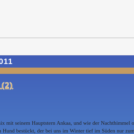
011
 (2)
enix mit seinem Hauptstern Ankaa, und wie der Nachthimmel ohn
 Hund bestückt, der bei uns im Winter tief im Süden nur zum 