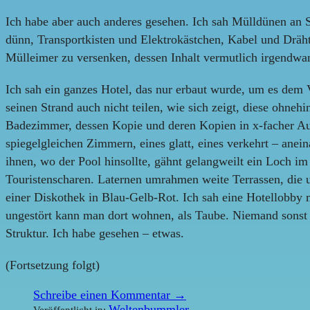
Ich habe aber auch anderes gesehen. Ich sah Mülldünen an S
dünn, Transportkisten und Elektrokästchen, Kabel und Dräht
Mülleimer zu versenken, dessen Inhalt vermutlich irgendwa
Ich sah ein ganzes Hotel, das nur erbaut wurde, um es dem V
seinen Strand auch nicht teilen, wie sich zeigt, diese ohneh
Badezimmer, dessen Kopie und deren Kopien in x-facher Aus
spiegelgleichen Zimmern, eines glatt, eines verkehrt – ane
ihnen, wo der Pool hinsollte, gähnt gelangweilt ein Loch i
Touristenscharen. Laternen umrahmen weite Terrassen, die 
einer Diskothek in Blau-Gelb-Rot. Ich sah eine Hotellobby
ungestört kann man dort wohnen, als Taube. Niemand sonst 
Struktur. Ich habe gesehen – etwas.
(Fortsetzung folgt)
Schreibe einen Kommentar →
Weltenbummler
Veröffentlicht in: