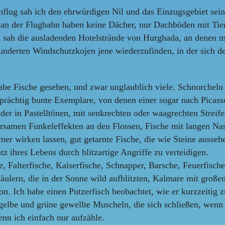
flug sah ich den ehrwürdigen Nil und das Einzugsgebiet seine
n der Flugbahn haben keine Dächer, nur Dachböden mit Tiere
 sah die ausladenden Hotelstrände von Hurghada, an denen m
nderten Windschutzkojen jene wiederzufinden, in der sich der
habe Fische gesehen, und zwar unglaublich viele. Schnorchel
ächtig bunte Exemplare, von denen einer sogar nach Picasso 
oder in Pastelltönen, mit senkrechten oder waagrechten Strei
dersamen Funkeleffekten an den Flossen, Fische mit langen N
ner wirken lassen, gut getarnte Fische, die wie Steine aussehe
atz ihres Lebens durch blitzartige Angriffe zu verteidigen.
, Falterfische, Kaiserfische, Schnapper, Barsche, Feuerfisch
lern, die in der Sonne wild aufblitzten, Kalmare mit großen
on. Ich habe einen Putzerfisch beobachtet, wie er kurzzeitig
gelbe und grüne gewellte Muscheln, die sich schließen, wenn
wenn ich einfach nur aufzähle.