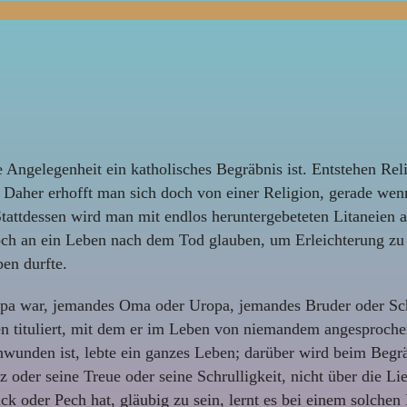
se Angelegenheit ein katholisches Begräbnis ist. Entstehen Re
? Daher erhofft man sich doch von einer Religion, gerade we
tattdessen wird man mit endlos heruntergebeteten Litaneien a
h an ein Leben nach dem Tod glauben, um Erleichterung zu er
en durfte.
a war, jemandes Oma oder Uropa, jemandes Bruder oder Schw
n tituliert, mit dem er im Leben von niemandem angesproche
unden ist, lebte ein ganzes Leben; darüber wird beim Begräb
z oder seine Treue oder seine Schrulligkeit, nicht über die Li
ück oder Pech hat, gläubig zu sein, lernt es bei einem solche