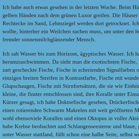
Ich habe auch etwas gesehen in der letzten Woche. Beim Hin
gelben Händen nach dem grünen Luxor greifen. Die Häuser a
Rechtecke im Sand, Lehmziegel werden dort getrocknet. Ich
wollte, hinterher ein Weilchen suchen muss, um unter den hu
fremder sonnenmilchglänzender Mensch.
Ich sah Wasser bis zum Horizont, ägyptisches Wasser. Ich 
herumzuschwimmen. Da sieht man die exotischsten Fische, pr
zart gescheckte Fische, Fische in schreienden Signalfarben 
einzigen breiten Streifen in Kontrastfarbe, Fische mit wun
Glupschaugen, Fische mit Stirnfortsätzen, die sie wie Einhör
kleine, die finster entschlossen sind, ihre Koralle unter Eins
Kürzer gesagt, ich habe Doktorfische gesehen, Drückerfische
einen rotierenden Schwarm Makrelen mit weit geöffneten Mäu
wohl ebensoviele Korallen und einen Oktopus in voller Akti
habe Krebse beobachtet und Schlangenseesterne und blaue, 
unter Wasser stattfand, füllt schon eine halbe Seite, selbst 