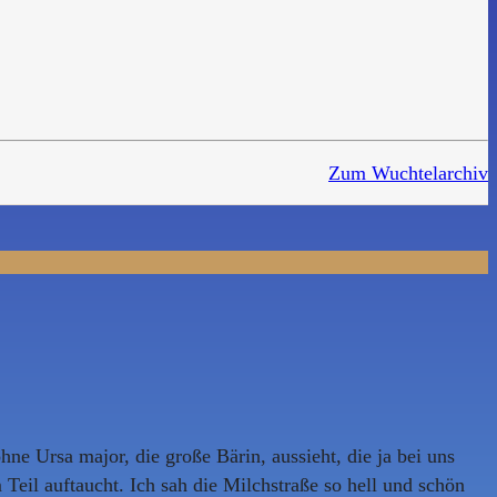
Zum Wuchtelarchiv
e Ursa major, die große Bärin, aussieht, die ja bei uns
Teil auftaucht. Ich sah die Milchstraße so hell und schön