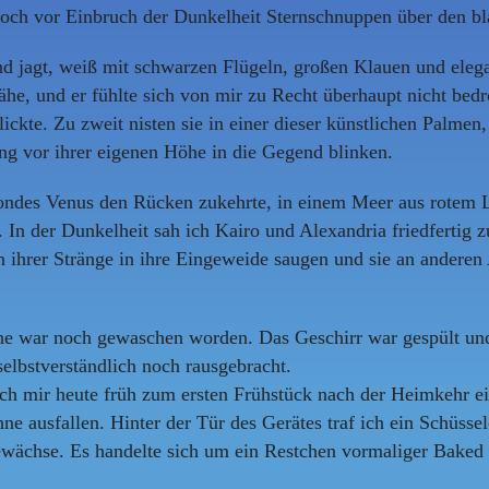
noch vor Einbruch der Dunkelheit Sternschnuppen über den b
d jagt, weiß mit schwarzen Flügeln, großen Klauen und elegan
ähe, und er fühlte sich von mir zu Recht überhaupt nicht bed
ickte. Zu zweit nisten sie in einer dieser künstlichen Palme
ng vor ihrer eigenen Höhe in die Gegend blinken.
ndes Venus den Rücken zukehrte, in einem Meer aus rotem Li
n der Dunkelheit sah ich Kairo und Alexandria friedfertig zu
en ihrer Stränge in ihre Eingeweide saugen und sie an andere
he war noch gewaschen worden. Das Geschirr war gespült un
elbstverständlich noch rausgebracht.
ch mir heute früh zum ersten Frühstück nach der Heimkehr e
e ausfallen. Hinter der Tür des Gerätes traf ich ein Schüss
wächse. Es handelte sich um ein Restchen vormaliger Baked 