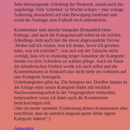
Sehr überzeugende Ableitung der Herkunft, zumal auch das
zugehörige Verb ’schieben‘ (a Wuchtl schiam = eine witzige
Äußerung absondern) auf eine Bewegung hindeutet und
somit die Analogie zum Fußball noch unterstreicht.
Kommentare sind absolut integraler Bestandteil eines
Eintrags, und auch die Kategoriewahl selbst ist ein solcher.
Allerdings zieht auch hier die etwas abgewandelte Devise
‚Woher soll ich wissen, was ich denke, bevor ich gesehen
habe, was ich schreibe?‘, was sich mit der Tatsache nicht
verträgt, dass ich in eindeutig irriger Annahme die Kategorie
bereits vor dem Schreiben zu wählen pflege. Auch im Sinne
der künstlerischen Freiheit werde ich mich selbst und die
Kommentatoren in Hinkunft also nicht mehr im vorhinein auf
eine Kategorie festnageln.
Unterkategorien gibts ka. Die bringens net. Darüber hinaus ist
die Anlage einer neuen Kategorie leider mit reichlich
Nachwasserungsarbeit in der Vergangenheit verbunden,
insbesondere wenn ich dabei auch die Kommentare
berücksichtigen soll.
Oder ist meine spontane Erstdeutung deines Kommentars eher
zutreffend, dass du nämlich langsam gerne deine eigene
Kategorie hättest? :)
Antworten