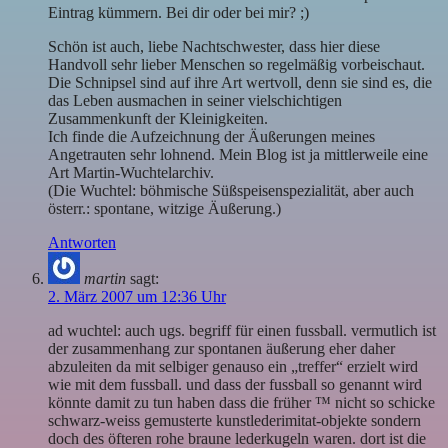
Eintrag kümmern. Bei dir oder bei mir? ;)
Schön ist auch, liebe Nachtschwester, dass hier diese
Handvoll sehr lieber Menschen so regelmäßig vorbeischaut.
Die Schnipsel sind auf ihre Art wertvoll, denn sie sind es, die
das Leben ausmachen in seiner vielschichtigen
Zusammenkunft der Kleinigkeiten.
Ich finde die Aufzeichnung der Äußerungen meines
Angetrauten sehr lohnend. Mein Blog ist ja mittlerweile eine
Art Martin-Wuchtelarchiv.
(Die Wuchtel: böhmische Süßspeisenspezialität, aber auch
österr.: spontane, witzige Äußerung.)
Antworten
martin
sagt:
2. März 2007 um 12:36 Uhr
ad wuchtel: auch ugs. begriff für einen fussball. vermutlich ist
der zusammenhang zur spontanen äußerung eher daher
abzuleiten da mit selbiger genauso ein „treffer“ erzielt wird
wie mit dem fussball. und dass der fussball so genannt wird
könnte damit zu tun haben dass die früher ™ nicht so schicke
schwarz-weiss gemusterte kunstlederimitat-objekte sondern
doch des öfteren rohe braune lederkugeln waren. dort ist die