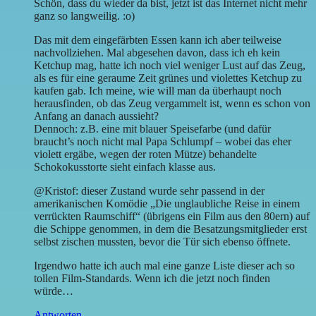
Schön, dass du wieder da bist, jetzt ist das Internet nicht mehr
ganz so langweilig. :o)
Das mit dem eingefärbten Essen kann ich aber teilweise
nachvollziehen. Mal abgesehen davon, dass ich eh kein
Ketchup mag, hatte ich noch viel weniger Lust auf das Zeug,
als es für eine geraume Zeit grünes und violettes Ketchup zu
kaufen gab. Ich meine, wie will man da überhaupt noch
herausfinden, ob das Zeug vergammelt ist, wenn es schon von
Anfang an danach aussieht?
Dennoch: z.B. eine mit blauer Speisefarbe (und dafür
braucht’s noch nicht mal Papa Schlumpf – wobei das eher
violett ergäbe, wegen der roten Mütze) behandelte
Schokokusstorte sieht einfach klasse aus.
@Kristof: dieser Zustand wurde sehr passend in der
amerikanischen Komödie „Die unglaubliche Reise in einem
verrückten Raumschiff“ (übrigens ein Film aus den 80ern) auf
die Schippe genommen, in dem die Besatzungsmitglieder erst
selbst zischen mussten, bevor die Tür sich ebenso öffnete.
Irgendwo hatte ich auch mal eine ganze Liste dieser ach so
tollen Film-Standards. Wenn ich die jetzt noch finden
würde…
Antworten