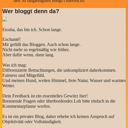
den 30 langlebigsten Blogs Österreichs:
Wer bloggt denn da?
Etosha, das bin ich. Schon lange.
Enchanté!
Mir gefällt das Bloggen. Auch schon lange.
Nicht mehr so regelmäßig wie früher.
Aber dafür wenn, dann lang.
Was ich mag:
Differenzierte Betrachtungen, die unkompliziert daherkommen.
Fairness und Mitgefühl.
Und meinen Hund, weiten Himmel, freie Natur, Wasser und warmes
Wetter.
Dein Feedback ist ein essentielles Gewürz hier!
Brennende Fragen oder überbordendes Lob bitte einfach in die
Kommentarpfanne werfen.
Es ist ein privates Blog, daher erhebe ich keinen Anspruch auf
Objektivität oder Vollständigkeit.