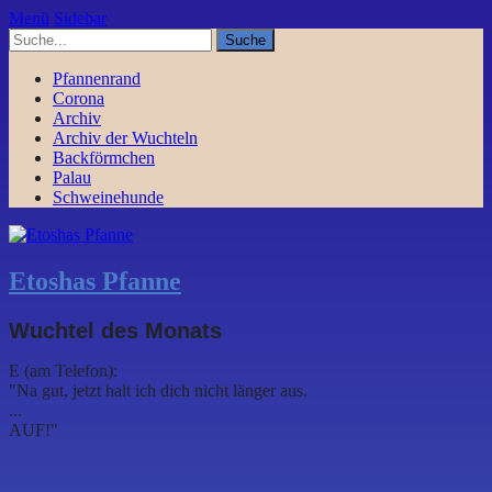
Menü
Sidebar
Pfannenrand
Corona
Archiv
Archiv der Wuchteln
Backförmchen
Palau
Schweinehunde
Etoshas Pfanne
Wuchtel des Monats
E (am Telefon):
"Na gut, jetzt halt ich dich nicht länger aus.
...
AUF!"