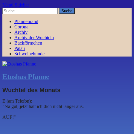
Menü
Sidebar
Pfannenrand
Corona
Archiv
Archiv der Wuchteln
Backförmchen
Palau
Schweinehunde
Etoshas Pfanne
Wuchtel des Monats
E (am Telefon):
"Na gut, jetzt halt ich dich nicht länger aus.
...
AUF!"