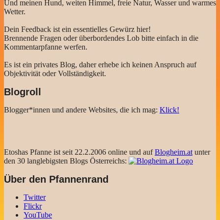
Und meinen Hund, weiten Himmel, freie Natur, Wasser und warmes
Wetter.
Dein Feedback ist ein essentielles Gewürz hier!
Brennende Fragen oder überbordendes Lob bitte einfach in die
Kommentarpfanne werfen.
Es ist ein privates Blog, daher erhebe ich keinen Anspruch auf
Objektivität oder Vollständigkeit.
Blogroll
Blogger*innen und andere Websites, die ich mag:
Klick!
Etoshas Pfanne ist seit 22.2.2006 online und auf
Blogheim.at
unter
den 30 langlebigsten Blogs Österreichs:
Über den Pfannenrand
Twitter
Flickr
YouTube