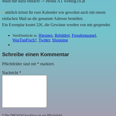
Mailt mir dazu einfach! -> etosha ÄT weblog.co.at
N
atürlich könnt ihr eure Kalender wie gewohnt auch mit einem
einfachen Mail an die genannte Adresse bestellen.
Ein Exemplar kostet 22€, die Gewinne werden von mir gespendet.
Hiesiges
,
Bebildert
,
Freudentaumel
,
Veröffentlicht in:
WasTunFisch?
,
Twitter
,
Shopping
Schreibe einen Kommentar
Pflichtfelder sind mit
*
markiert.
Nachricht
*
* Die DSGVO-Checkbox ist ein Pflichtfeld