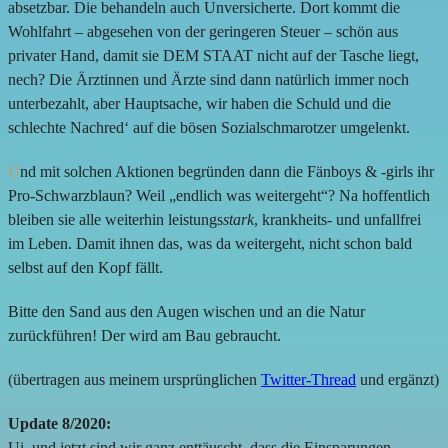
absetzbar. Die behandeln auch Unversicherte. Dort kommt die
Wohlfahrt – abgesehen von der geringeren Steuer – schön aus
privater Hand, damit sie DEM STAAT nicht auf der Tasche liegt,
nech? Die Ärztinnen und Ärzte sind dann natürlich immer noch
unterbezahlt, aber Hauptsache, wir haben die Schuld und die
schlechte Nachred‘ auf die bösen Sozialschmarotzer umgelenkt.
U
nd mit solchen Aktionen begründen dann die Fänboys & -girls ihr
Pro-Schwarzblaun? Weil „endlich was weitergeht“? Na hoffentlich
bleiben sie alle weiterhin leistungs
stark
, krankheits- und unfallfrei
im Leben. Damit ihnen das, was da weitergeht, nicht schon bald
selbst auf den Kopf fällt.
Bitte den Sand aus den Augen wischen und an die Natur
zurückführen! Der wird am Bau gebraucht.
(übertragen aus meinem ursprünglichen
Twitter-Thread
und ergänzt)
Update 8/2020:
Ui, und jetzt sind wir ganz enttäuscht, dass die Einsparungen