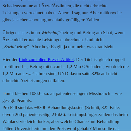
Schadenssumme auf Ärzte/Ärztinnen, die nicht erbrachte
Leistungen verrechnet haben. Ähem. I sag nur. Aber mittlerweile
gibts ja sicher schon argumentativ gefälligere Zahlen.
Übrigens ist es imho
Wirtschafts
betrug und Betrug am Staat, wenn
Ärzte nicht erbrachte Leistungen abrechnen. Und nicht
„
Sozial
betrug“. Aber hey: Es gilt ja nur mehr, was draufsteht.
Hier der
Link zum alten Presse-Artikel
. Der Titel ist gleich doppelt
irreführend – „Betrug mit e-card – 1,2 Mio € Schaden“, wo doch die
1,2 Mio aus
zwei
Jahren sind, UND davon satte 82% auf nicht
erbrachte Arztleistungen entfallen.
D
amit bleiben 108k€ p.a. an patientenseitigem Missbrauch – wie
gesagt: Peanuts.
Pro Fall sind das ~830€ Behandlungskosten (Schnitt; 325 Fälle,
davon 260 patientenseitig, 216k€). Leistungsbürger zahlen das beim
Wahlarzt vielleicht locker, aber welche Chance auf Behandlung
hätten Unversicherte um den Preis wohl gehabt? Man sollte das