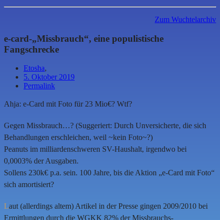
Zum Wuchtelarchiv
e-card-„Missbrauch“, eine populistische
Fangschrecke
Etosha
,
5. Oktober 2019
Permalink
Ahja: e-Card mit Foto für 23 Mio€? Wtf?
Gegen Missbrauch…? (Suggeriert: Durch Unversicherte, die sich
Behandlungen erschleichen, weil ~kein Foto~?)
Peanuts im milliardenschweren SV-Haushalt, irgendwo bei
0,0003% der Ausgaben.
Sollens 230k€ p.a. sein. 100 Jahre, bis die Aktion „e-Card mit Foto“
sich amortisiert?
L
aut (allerdings altem) Artikel in der Presse gingen 2009/2010 bei
Ermittlungen durch die WGKK 82% der Missbrauchs-