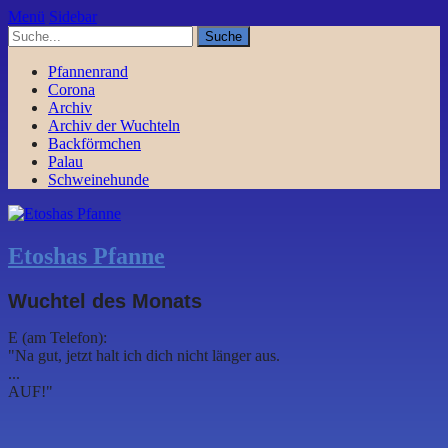
Menü
Sidebar
Pfannenrand
Corona
Archiv
Archiv der Wuchteln
Backförmchen
Palau
Schweinehunde
Etoshas Pfanne
Wuchtel des Monats
E (am Telefon):
"Na gut, jetzt halt ich dich nicht länger aus.
...
AUF!"