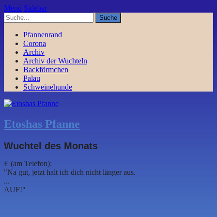
Menü
Sidebar
Pfannenrand
Corona
Archiv
Archiv der Wuchteln
Backförmchen
Palau
Schweinehunde
Etoshas Pfanne
Wuchtel des Monats
E (am Telefon):
"Na gut, jetzt halt ich dich nicht länger aus.
...
AUF!"