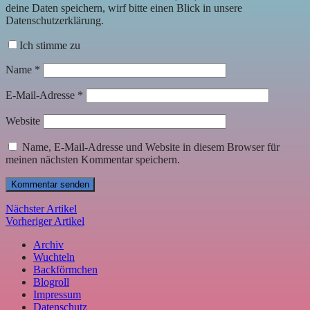
deine Daten speichern, wirf bitte einen Blick in unsere
Datenschutzerklärung.
Ich stimme zu
Name
*
E-Mail-Adresse
*
Website
Name, E-Mail-Adresse und Website in diesem Browser für
meinen nächsten Kommentar speichern.
Nächster Artikel
Vorheriger Artikel
Archiv
Wuchteln
Backförmchen
Blogroll
Impressum
Datenschutz